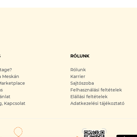
S
RÓLUNK
ntage?
Rólunk
a Meskán
Karrier
arketplace
Sajtószoba
ás
Felhasználási feltételek
ánlat
Elállási feltételek
g, Kapcsolat
Adatkezelési tájékoztató