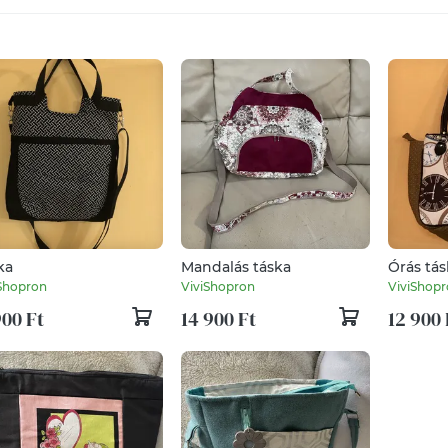
ka
Mandalás táska
Órás tás
Shopron
ViviShopron
ViviShop
900 Ft
14 900 Ft
12 900 