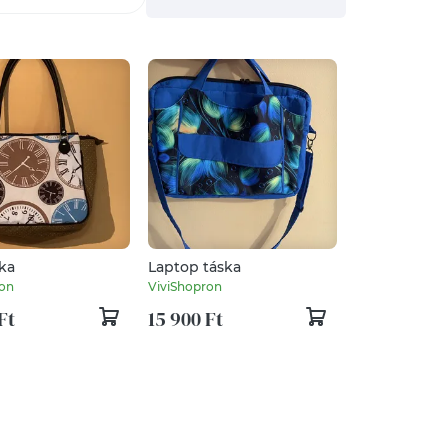
ka
Laptop táska
ron
ViviShopron
Ft
15 900 Ft