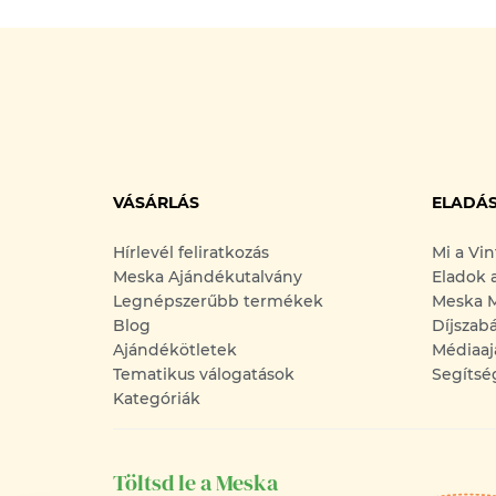
VÁSÁRLÁS
ELADÁ
Hírlevél feliratkozás
Mi a Vi
Meska Ajándékutalvány
Eladok 
Legnépszerűbb termékek
Meska M
Blog
Díjszab
Ajándékötletek
Médiaaj
Tematikus válogatások
Segítsé
Kategóriák
Töltsd le a Meska