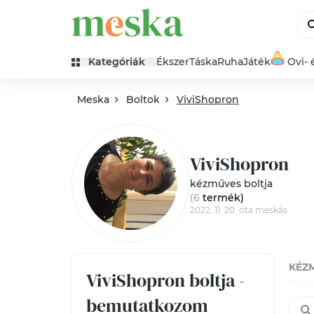
Kategóriák
Ékszer
Táska
Ruha
Játék
Ovi- 
Meska
Boltok
ViviShopron
ViviShopron
kézműves boltja
(6
termék
)
2022. 11. 20. óta meskás
KÉZ
ViviShopron boltja -
bemutatkozom