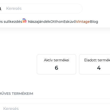
és sulikezdés
Nászajándék
Otthon
Esküvő
Vintage
Blog
Aktív termékei
Eladott termék
6
4
MŰVES TERMÉKEIM