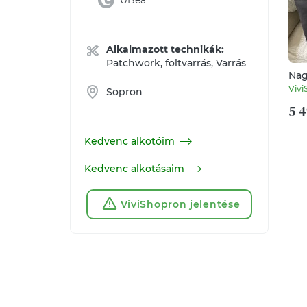
UBea
Alkalmazott technikák:
Patchwork, foltvarrás, Varrás
Nag
nes
Vivi
Sopron
5 4
Kedvenc alkotóim
Kedvenc alkotásaim
ViviShopron jelentése