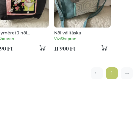
yméretű női
Női válltáska
zesszer
Shopron
ViviShopron
90 Ft
11 900 Ft
1