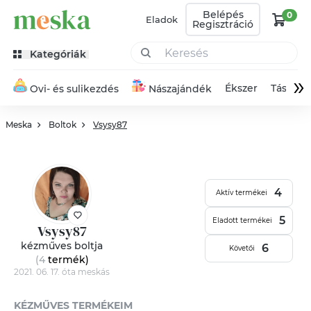
Belépés
0
Eladok
Regisztráció
Kategóriák
»
Ékszer
Táska
Ovi- és sulikezdés
Nászajándék
Meska
Boltok
Vsysy87
4
Aktív termékei
5
Eladott termékei
Vsysy87
kézműves boltja
6
Követői
(4
termék
)
2021. 06. 17. óta meskás
KÉZMŰVES TERMÉKEIM