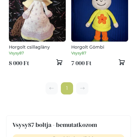
Horgolt csillaglàny
Horgolt Gömbi
Vsysy87
Vsysy87
8 000 Ft
7 000 Ft
1
Vsysy87 boltja - bemutatkozom