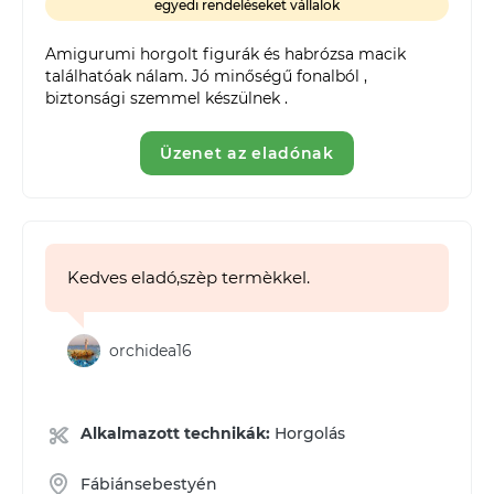
egyedi rendeléseket vállalok
Amigurumi horgolt figurák és habrózsa macik 
találhatóak nálam. Jó minőségű fonalból , 
biztonsági szemmel készülnek . 
Üzenet az eladónak
Kedves eladó,szèp termèkkel.
orchidea16
Alkalmazott technikák:
Horgolás
Fábiánsebestyén