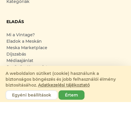
Kategóriák
ELADÁS
Mi a Vintage?
Eladok a Meskán
Meska Marketplace
Díjszabás
Médiaajánlat
Segítség, Kapcsolat
A weboldalon sütiket (cookie) használunk a
biztonságos böngészés és jobb felhasználói élmény
biztosításához.
Adatkezelési tájékoztató
RÓLUNK
Egyéni beállítások
Értem
Rólunk
Karrier
Sajtószoba
Felhasználási feltételek
Elállási feltételek