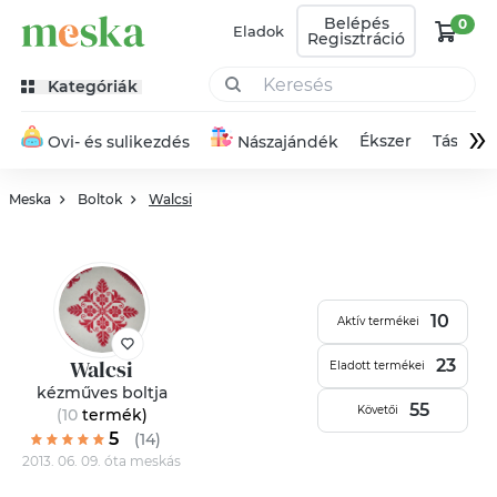
Belépés
0
Eladok
Regisztráció
Kategóriák
»
Ékszer
Táska
Ovi- és sulikezdés
Nászajándék
Meska
Boltok
Walcsi
10
Aktív termékei
Walcsi
23
Eladott termékei
kézműves boltja
55
Követői
(10
termék
)
5
(14)
2013. 06. 09. óta meskás