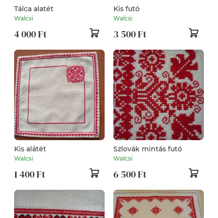
Tálca alatét
Kis futó
Walcsi
Walcsi
4 000 Ft
3 500 Ft
Kis alátét
Szlovák mintás futó
Walcsi
Walcsi
1 400 Ft
6 500 Ft