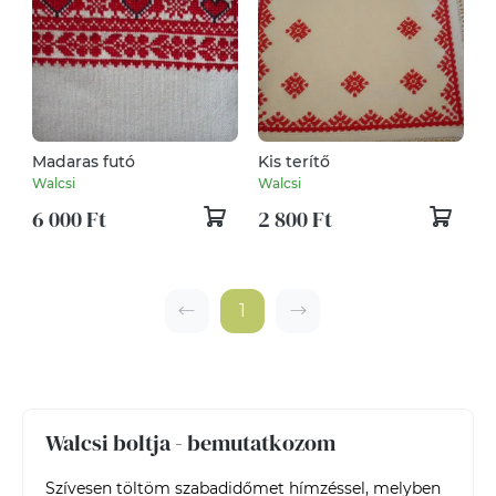
Madaras futó
Kis terítő
Walcsi
Walcsi
6 000 Ft
2 800 Ft
1
Walcsi boltja - bemutatkozom
Szívesen töltöm szabadidőmet hímzéssel, melyben 