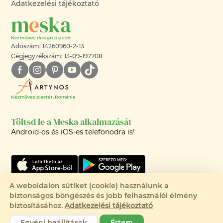
Adatkezelési tájékoztató
Adószám: 14260960-2-13
Cégjegyzékszám: 13-09-197708
Kézműves piactér, Románia
Töltsd le a Meska alkalmazását
Android-os és iOS-es telefonodra is!
A weboldalon sütiket (cookie) használunk a
biztonságos böngészés és jobb felhasználói élmény
©2008-2026 - MESKA.HU -
biztosításához.
Adatkezelési tájékoztató
MINDEN JOG FENNTARTVA!
Egyéni beállítások
Értem