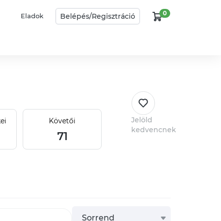
0
Belépés/
Regisztráció
Eladok
Jelöld
ei
Követői
kedvencnek
71
Sorrend