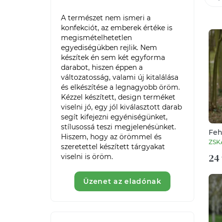
A természet nem ismeri a 
konfekciót, az emberek értéke is 
megismételhetetlen 
egyediségükben rejlik. Nem 
készítek én sem két egyforma 
darabot, hiszen éppen a 
változatosság, valami új kitalálása 
és elkészítése a legnagyobb öröm.

Kézzel készített, design terméket 
viselni jó, egy jól kiválasztott darab 
segít kifejezni egyéniségünket, 
stílusossá teszi megjelenésünket.

Feh
Hiszem, hogy az örömmel és 
kab
ZSK
szeretettel készített tárgyakat 
24 
Üzenet az eladónak