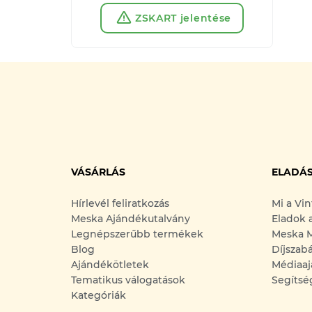
ZSKART jelentése
VÁSÁRLÁS
ELADÁ
Hírlevél feliratkozás
Mi a Vi
Meska Ajándékutalvány
Eladok 
Legnépszerűbb termékek
Meska M
Blog
Díjszab
Ajándékötletek
Médiaaj
Tematikus válogatások
Segítsé
Kategóriák