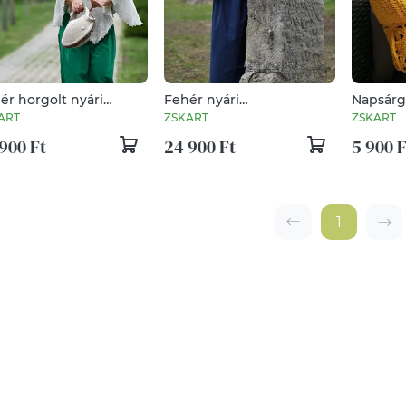
ér horgolt nyári
Fehér nyári
Napsárg
csó
csipkekabátka - alkalomra
top - fes
ART
ZSKART
ZSKART
is
900 Ft
24 900 Ft
5 900 F
1