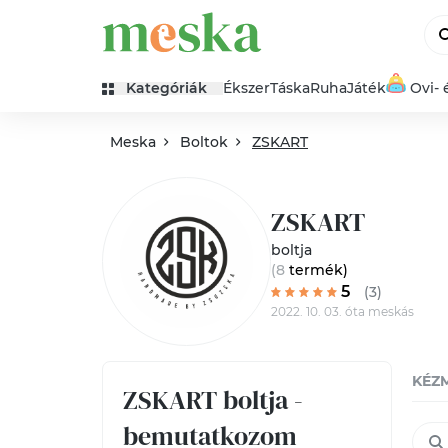
Kategóriák
Ékszer
Táska
Ruha
Játék
Ovi- 
Meska
Boltok
ZSKART
ZSKART
boltja
(8
termék
)
5
(3)
2022. 10. 03. óta meskás
KÉZ
ZSKART boltja -
bemutatkozom