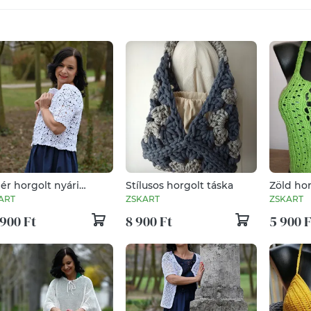
ér horgolt nyári
Stílusos horgolt táska
Zöld hor
átka - alkalomra is
fesztivál
ART
ZSKART
ZSKART
900 Ft
8 900 Ft
5 900 F