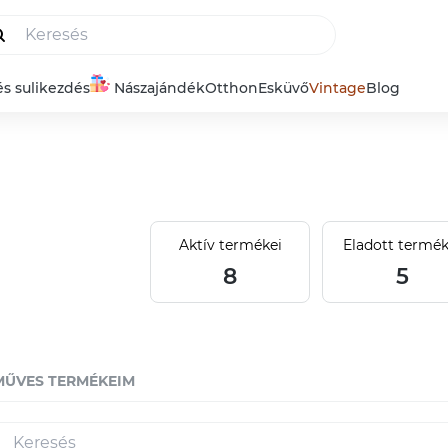
és sulikezdés
Nászajándék
Otthon
Esküvő
Vintage
Blog
Aktív termékei
Eladott termék
8
5
MŰVES TERMÉKEIM