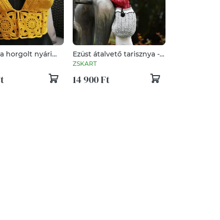
a horgolt nyári
Ezüst átalvető tarisznya -
ztiválra is
horgolt táska
ZSKART
t
14 900 Ft