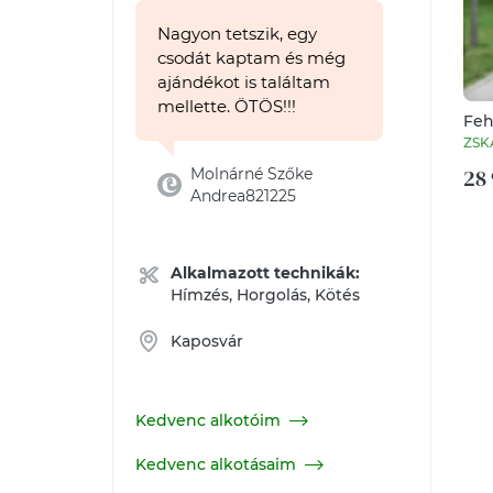
Nagyon tetszik, egy
csodát kaptam és még
ajándékot is találtam
mellette. ÖTÖS!!!
Feh
pon
ZSK
28 
Molnárné Szőke
Andrea821225
Alkalmazott technikák:
Hímzés, Horgolás, Kötés
Kaposvár
Kedvenc alkotóim
Kedvenc alkotásaim