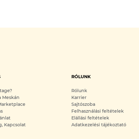
S
RÓLUNK
ntage?
Rólunk
a Meskán
Karrier
arketplace
Sajtószoba
ás
Felhasználási feltételek
ánlat
Elállási feltételek
g, Kapcsolat
Adatkezelési tájékoztató