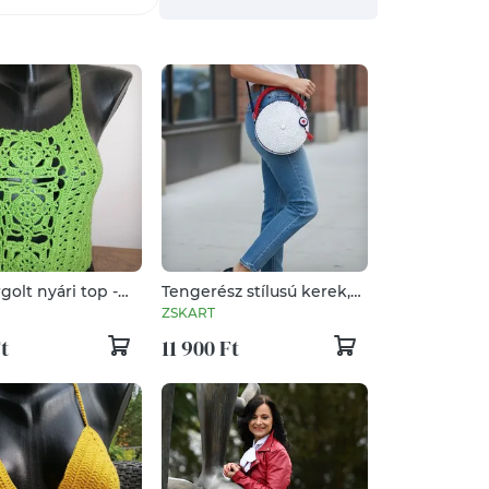
golt nyári top -
Tengerész stílusú kerek,
ra is
horgolt táska
ZSKART
t
11 900 Ft