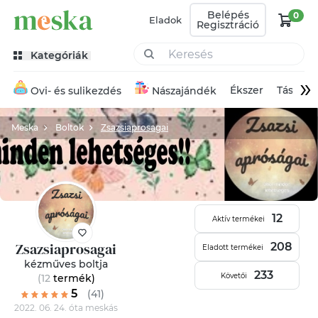
Belépés
0
Eladok
Regisztráció
Kategóriák
»
Ékszer
Táska
Ovi- és sulikezdés
Nászajándék
Meska
Boltok
Zsazsiaprosagai
12
Aktív termékei
Zsazsiaprosagai
208
Eladott termékei
kézműves boltja
233
Követői
(12
termék
)
5
(41)
2022. 06. 24. óta meskás