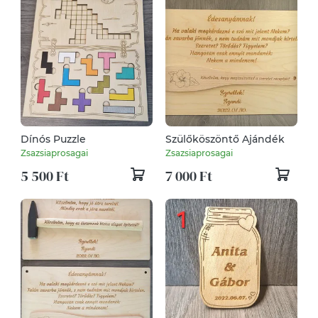
Dínós Puzzle
Szülőköszöntő Ajándék
Zsazsiaprosagai
Zsazsiaprosagai
5 500 Ft
7 000 Ft