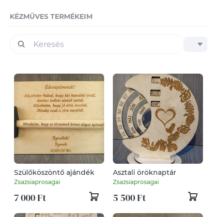
KÉZMŰVES TERMÉKEIM
Szülőköszöntő ajándék
Asztali öröknaptár
Zsazsiaprosagai
Zsazsiaprosagai
7 000 Ft
5 500 Ft