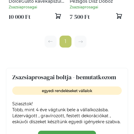
DolceGusto kávékapszula
Pezsgős Dísz Doboz
tartó
Zsazsiaprosagai
Zsazsiaprosagai
10 000 Ft
7 500 Ft
1
Zsazsiaprosagai boltja - bemutatkozom
egyedi rendeléseket vállalok
Sziasztok! 

Több, mint 4 éve vágtunk bele a vállalkozásba. 
Lézervágott , gravírozott, festett dekorációkat , 