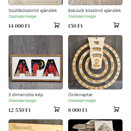
Szülőköszöntő ajándék
Esküvői köszönő ajándék
Zsazsiaprosagai
Zsazsiaprosagai
14 000 Ft
150 Ft
3 dimenziós kép
Öröknaptár
Zsazsiaprosagai
Zsazsiaprosagai
12 550 Ft
8 000 Ft