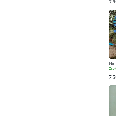
7 5
Hin
Zso
7 5