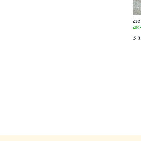
Zse
Zso
3 5