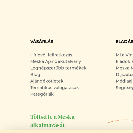
VÁSÁRLÁS
ELADÁ
Hírlevél feliratkozás
Mi a Vi
Meska Ajándékutalvány
Eladok 
Legnépszerűbb termékek
Meska M
Blog
Díjszab
Ajándékötletek
Médiaaj
Tematikus válogatások
Segítsé
Kategóriák
Töltsd le a Meska
alkalmazását
Android-os és iOS-es telefonodra is!