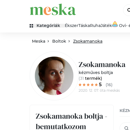
Kategóriák
Ékszer
Táska
Ruha
Játék
Ovi- 
Meska
Boltok
Zsokamanoka
Zsokamanoka
kézműves boltja
(31
termék
)
5
(16)
2020. 12. 07. óta meskás
KÉZ
Zsokamanoka boltja -
bemutatkozom