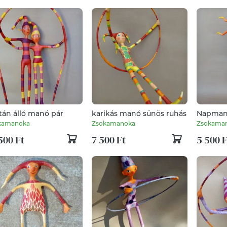
tán álló manó pár
karikás manó sünös ruhás
Napman
kamanoka
Zsokamanoka
Zsokama
500 Ft
7 500 Ft
5 500 F