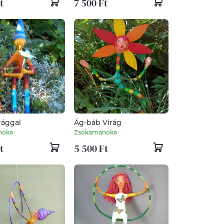
t
7 500 Ft
rággal
Ág-báb Virág
noka
Zsokamanoka
t
5 500 Ft