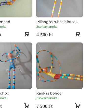
 manó
Pillangós ruhás hintás
lány
noka
Zsokamanoka
t
4 500 Ft
bohóc
Karikás bohóc
noka
Zsokamanoka
t
7 500 Ft