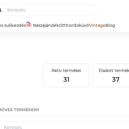
és sulikezdés
Nászajándék
Otthon
Esküvő
Vintage
Blog
Aktív termékei
Eladott termék
31
37
MŰVES TERMÉKEIM