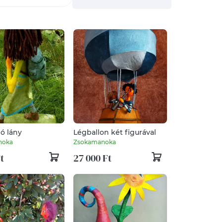
ó lány
Légballon két figurával
noka
Zsokamanoka
t
27 000 Ft