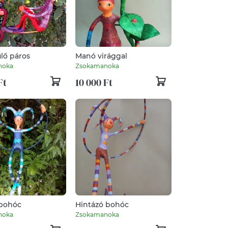
lő páros
Manó virággal
noka
Zsokamanoka
Ft
10 000 Ft
 bohóc
Hintázó bohóc
noka
Zsokamanoka