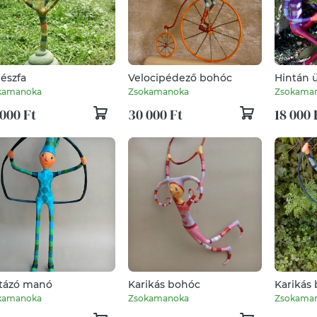
észfa
Velocipédező bohóc
Hintán ü
kamanoka
Zsokamanoka
Zsokama
000 Ft
30 000 Ft
18 000 
tázó manó
Karikás bohóc
Karikás
kamanoka
Zsokamanoka
Zsokama