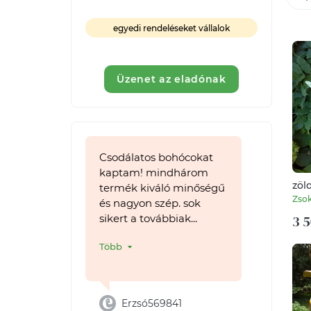
egyedi rendeléseket vállalok
Üzenet az eladónak
Csodálatos bohócokat
kaptam! mindhárom
zöl
termék kiváló minőségű
Zso
és nagyon szép. sok
3 5
sikert a továbbiak...
Több
Erzsó569841