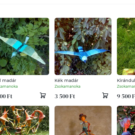
d madár
Kék madár
Kirándul
kamanoka
Zsokamanoka
Zsokama
00 Ft
3 500 Ft
9 500 F