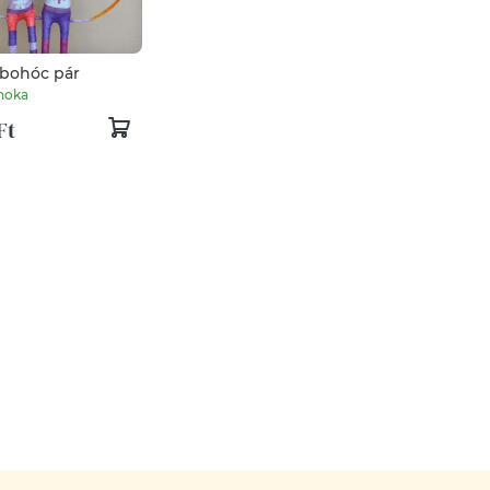
 bohóc pár
noka
Ft