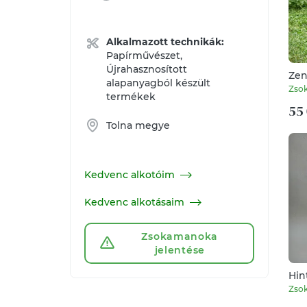
Alkalmazott technikák:
Papírművészet,
Újrahasznosított
Zen
alapanyagból készült
Zso
termékek
55 
Tolna megye
Kedvenc alkotóim
Kedvenc alkotásaim
Zsokamanoka
jelentése
Hin
Zso