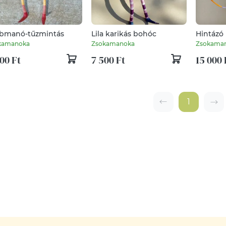
bmanó-tűzmintás
Lila karikás bohóc
Hintázó
kamanoka
Zsokamanoka
Zsokama
00 Ft
7 500 Ft
15 000 
1