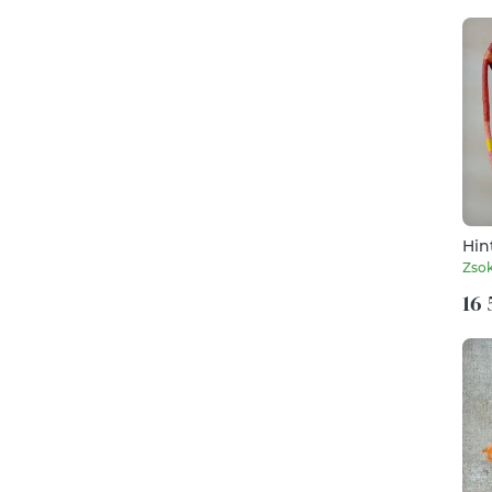
Hin
Zso
16 