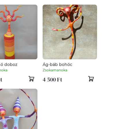
ó doboz
Ág-báb bohóc
noka
Zsokamanoka
t
4 500 Ft