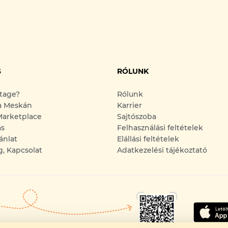
S
RÓLUNK
ntage?
Rólunk
a Meskán
Karrier
arketplace
Sajtószoba
ás
Felhasználási feltételek
ánlat
Elállási feltételek
g, Kapcsolat
Adatkezelési tájékoztató