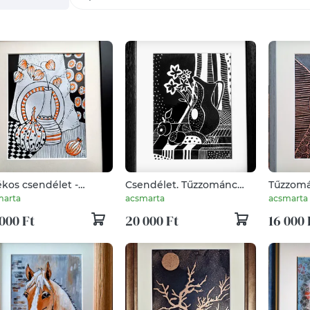
ékos csendélet -
Csendélet. Tűzzománc
Tűzzom
zománc
kép
marta
acsmarta
acsmarta
000 Ft
20 000 Ft
16 000 