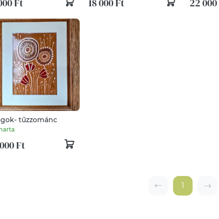
000 Ft
18 000 Ft
22 000
ágok- tűzzománc
marta
000 Ft
1