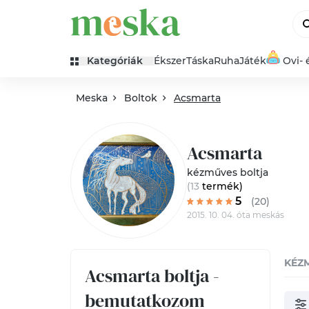
Kategóriák
Ékszer
Táska
Ruha
Játék
Ovi- 
Meska
Boltok
Acsmarta
Acsmarta
kézműves boltja
(13
termék
)
5
(20)
2015. 10. 04. óta meskás
KÉZ
Acsmarta boltja -
bemutatkozom