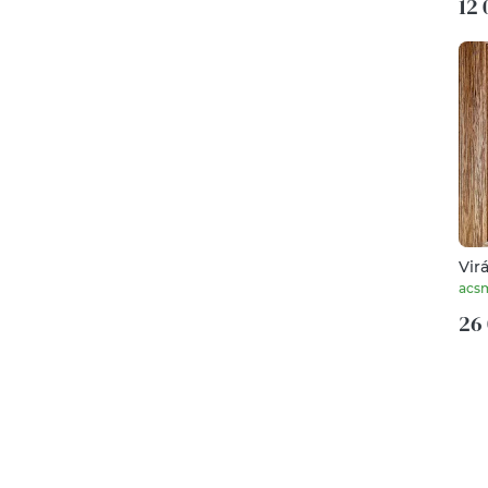
12 
Vir
acs
26 