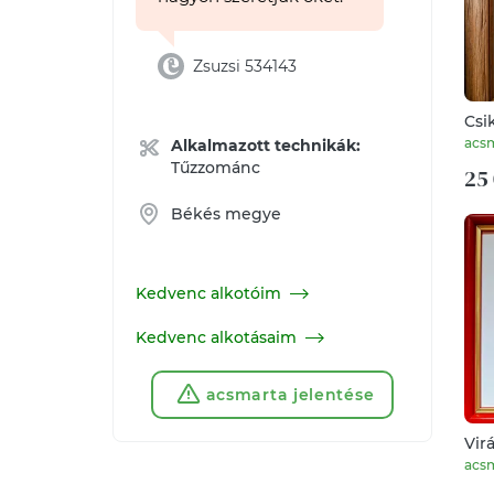
Zsuzsi 534143
Csi
acs
Alkalmazott technikák:
Tűzzománc
25 
Békés megye
Kedvenc alkotóim
Kedvenc alkotásaim
acsmarta jelentése
Vir
acs