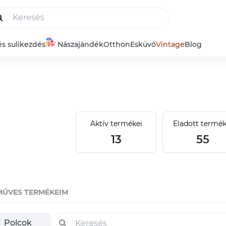
és sulikezdés
Nászajándék
Otthon
Esküvő
Vintage
Blog
Aktív termékei
Eladott termék
13
55
MŰVES TERMÉKEIM
Polcok