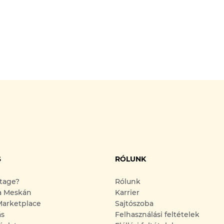
S
RÓLUNK
ntage?
Rólunk
a Meskán
Karrier
arketplace
Sajtószoba
ás
Felhasználási feltételek