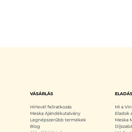
VÁSÁRLÁS
ELADÁ
Hírlevél feliratkozás
Mi a Vi
Meska Ajándékutalvány
Eladok 
Legnépszerűbb termékek
Meska M
Blog
Díjszab