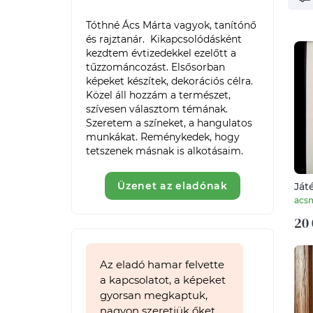
Tóthné Ács Márta vagyok, tanítónő 
és rajztanár.  Kikapcsolódásként 
kezdtem évtizedekkel ezelőtt a 
tűzzománcozást. Elsősorban 
képeket készítek, dekorációs célra. 
Közel áll hozzám a természet, 
szívesen választom témának.  
Szeretem a színeket, a hangulatos 
munkákat. Reménykedek, hogy 
tetszenek másnak is alkotásaim.
Üzenet az eladónak
Ját
Tűz
acs
20 
Az eladó hamar felvette
a kapcsolatot, a képeket
gyorsan megkaptuk,
nagyon szeretjük őket.