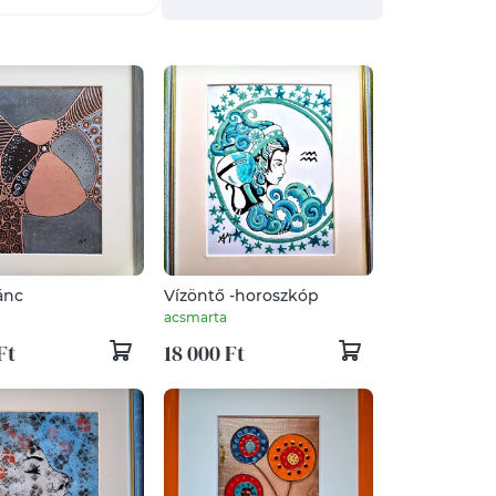
ánc
Vízöntő -horoszkóp
acsmarta
Ft
18 000 Ft