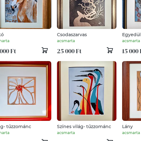
kó
Csodaszarvas
Egyedül
marta
acsmarta
acsmarta
000 Ft
25 000 Ft
15 000 
ág- tűzzománc
Színes világ- tűzzománc
Lány
marta
acsmarta
acsmarta