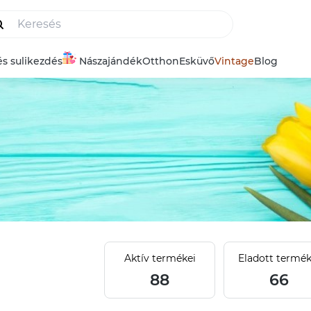
és sulikezdés
Nászajándék
Otthon
Esküvő
Vintage
Blog
Aktív termékei
Eladott termék
88
66