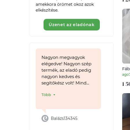
amekkora örömet okoz azok 
elkészítése.
Üzenet az eladónak
Nagyon megvagyok
elégedve! Nagyon szép
Fáb
termék, az eladó pedig
faé
ago
nagyon kedves és
1 5
segítőkész volt! Mind...
Több
Balázs134345