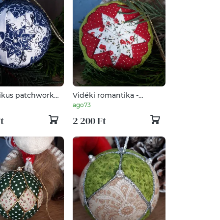
kus patchwork
Vidéki romantika -
nyi gömbdísz kék
Patchwork karácsonyi
ago73
íszítéssel
dísz
t
2 200 Ft