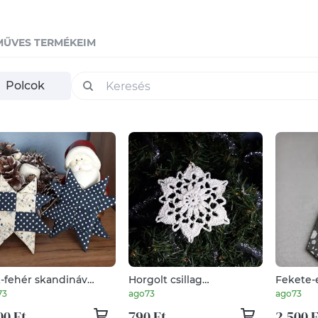
MŰVES TERMÉKEIM
Polcok
-fehér skandináv
Horgolt csillag
Fekete-e
llag - Patchwork
karácsonyfadísz 3.
ékszersz
73
ago73
ago73
ácsonyfadísz
00 Ft
790 Ft
2 500 F