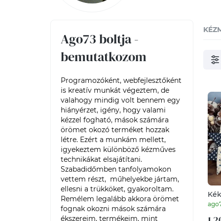
KÉZ
Ago73 boltja -
bemutatkozom
Programozóként, webfejlesztőként 
is kreatív munkát végeztem, de 
valahogy mindig volt bennem egy 
hiányérzet, igény, hogy valami 
kézzel fogható, mások számára 
örömet okozó terméket hozzak 
létre. Ezért a munkám mellett, 
igyekeztem különböző kézműves 
technikákat elsajátítani. 
Szabadidőmben tanfolyamokon 
vettem részt,  műhelyekbe jártam, 
ellesni a trükköket, gyakoroltam. 

Kék
Remélem legalább akkora örömet 
csi
ago
fognak okozni mások számára 
kar
1 2
ékszereim, termékeim, mint 