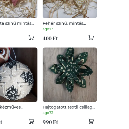
ta színű mintás
Fehér színű, mintás
karácsonyfadísz
szívformájú
ago73
karácsonyfadísz arany
400 Ft
antikolással
 kézműves
Hajtogatott textil csillag
rk karácsonyi
karácsonyfadísz
ago73
sz
t
990 Ft