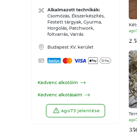
Alkalmazott technikák:
Csomózás, Ékszerkészítés,
Festett tárgyak, Gyurma,
Két
Horgolás, Patchwork,
pat
ago
foltvarrás, Varrás
göm
2 5
Budapest XV. kerület
Kedvenc alkotóim
Kedvenc alkotásaim
ago73 jelentése
Ter
min
ago
kar
350