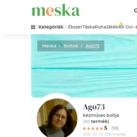
Kategóriák
Ékszer
Táska
Ruha
Játék
Ovi- 
Meska
Boltok
Ago73
Ago73
kézműves boltja
(88
termék
)
5
(10)
2013. 02. 14. óta meskás