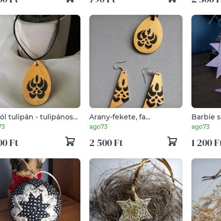
ól tulipán - tulipános
Arany-fekete, fa
Barbie s
kszer, medál
ékszerszett
Patchwo
73
ago73
ago73
karácso
00 Ft
2 500 Ft
1 200 F