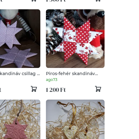
kandináv csillag -
Piros-fehér skandináv
rk rózsaszín
csillag - Patchwork
ago73
nyfadísz
karácsonyfadísz
t
1 200 Ft