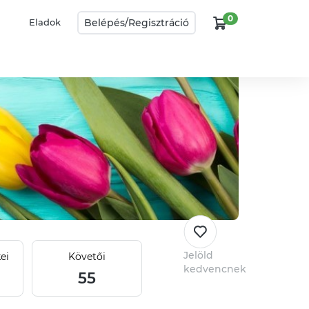
0
Belépés/
Regisztráció
Eladok
Jelöld
ei
Követői
kedvencnek
55