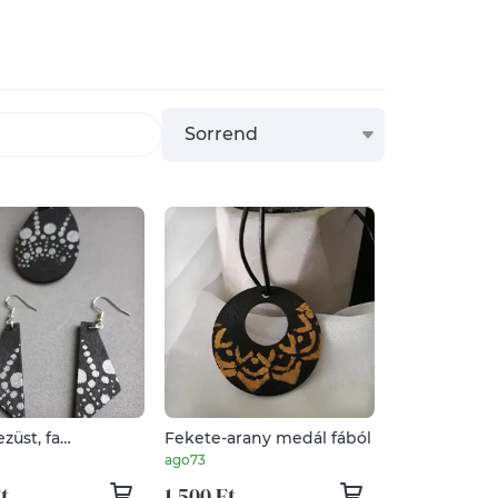
Sorrend
züst, fa
Fekete-arany medál fából
ett
ago73
t
1 500 Ft