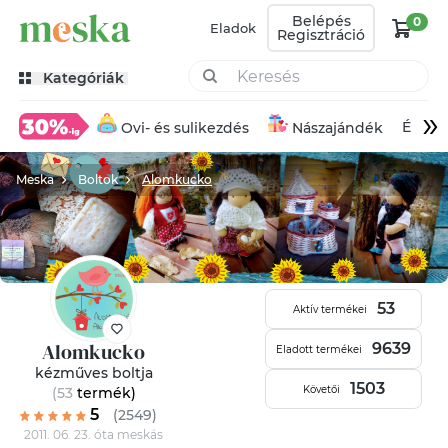
Belépés
0
Eladok
Regisztráció
Kategóriák
»
Éksze
Ovi- és sulikezdés
Nászajándék
Meska
Boltok
Alomkucko
53
Aktív termékei
Alomkucko
9639
Eladott termékei
kézműves boltja
1503
Követői
(53
termék
)
5
(2549)
2011. 06. 23. óta meskás