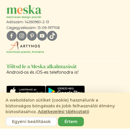
Adószám: 14260960-2-13
Cégjegyzékszám: 13-09-197708
Kézműves piactér, Románia
Töltsd le a Meska alkalmazását
Android-os és iOS-es telefonodra is!
A weboldalon sütiket (cookie) használunk a
biztonságos böngészés és jobb felhasználói élmény
biztosításához.
Adatkezelési tájékoztató
©2008-2026 - MESKA.HU -
MINDEN JOG FENNTARTVA!
Egyéni beállítások
Értem