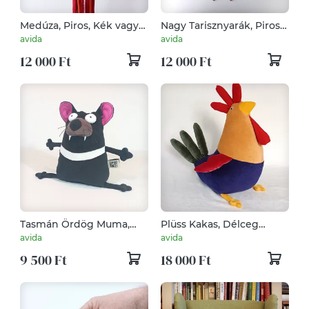
Medúza, Piros, Kék vagy
Nagy Tarisznyarák, Piros
Bézs Csalánozó
Párnaszerű Tengerparti
avida
avida
Páncélos Lény
12 000 Ft
12 000 Ft
Tasmán Ördög Muma,
Plüss Kakas, Délceg
Tenyérnyi Puha Plüss
Baromfi, Színpompás
avida
avida
Jószág
Puha Csirke, A
9 500 Ft
18 000 Ft
Szemétdomb Ura