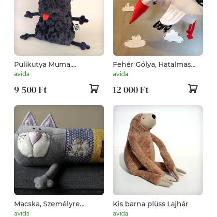
Pulikutya Muma,
Fehér Gólya, Hatalmas
Koromfekete
Plüss Gázlómadár
avida
avida
terelőjószág, pihe-puha
9 500 Ft
12 000 Ft
fekete kutyakölyök
Macska, Személyre
Kis barna plüss Lajhár
szabott, különlegesen
avida
avida