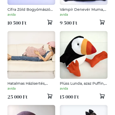
Cifra Zöld Bogyómászó
Vámpír Denevér Muma,
Poloska Virágos, Hímzett
Tenyérnyi Puha Plüss
avida
avida
Páncéllal, rendkívül
Jószág
10 500 Ft
9 500 Ft
veszélyes mezőgazdasági
kártevő rovar
Hatalmas Házisertés,
Plüss Lunda, azaz Puffin,
Nagy Rózsaszín
tengeri madár
avida
avida
Mangalica, Puha Malac
25 000 Ft
15 000 Ft
Párna