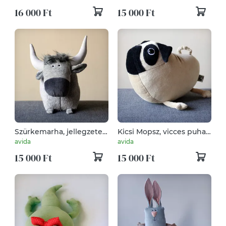
Plüss, Akár Nyakban Is
Ausztáliai papagájféle
16 000 Ft
15 000 Ft
Hordható Puha Giliszta
Szürkemarha, jellegzetes
Kicsi Mopsz, vicces puha
magyar nemzeti jószág
plüss kutyakölyök
avida
avida
15 000 Ft
15 000 Ft