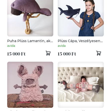
Puha Plüss Lamantin, aka
Plüss Cápa, Veszélyesen
Dugong, Lilamantin,
Vicsorgó Vizi Vadállat,
avida
avida
Manátusz, avagy Tengeri
Rémséges Fogsorú Cápa,
15 000 Ft
15 000 Ft
Tehén
Tengeri Fenevad