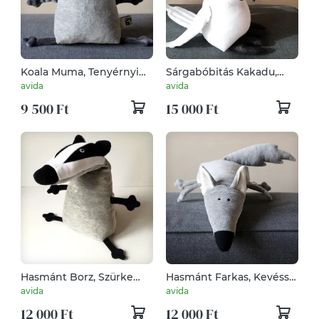
Koala Muma, Tenyérnyi
Sárgabóbitás Kakadu,
Puha Plüss Jószág
Vicces Plüss
avida
avida
Kakadumadár, Ausztáliai
9 500 Ft
15 000 Ft
papagájféle
Hasmánt Borz, Szürke
Hasmánt Farkas, Kevéssé
Csíkos Erdei Jószág
Vérszomjas Szürke
avida
avida
Toportyánféreg
12 000 Ft
12 000 Ft