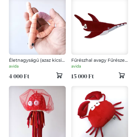
Életnagyságú (azaz kicsi)
Fűrészhal avagy Fűrészes
Giliszta Babzsák, 35 centis
Rája Plüss, Hatalmas
avida
avida
Gusztustalan
Szerszámfejű Porcoshal
4 000 Ft
15 000 Ft
Gyűrűsféreg, Rendkívül
aki olyan mint egy Cápa
Hasznos Talajlakó Kukac
pedig Rája