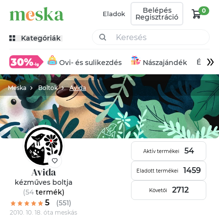
Belépés
0
Eladok
Regisztráció
Kategóriák
»
Éksze
Ovi- és sulikezdés
Nászajándék
Meska
Boltok
Avida
54
Aktív termékei
Avida
1459
Eladott termékei
kézműves boltja
2712
Követői
(54
termék
)
5
(551)
2010. 10. 18. óta meskás