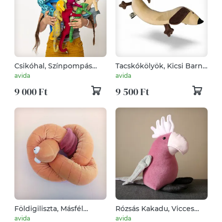
Csikóhal, Színpompás
Tacskókölyök, Kicsi Barna
Tengeri Csikó, Plüss vagy
Tacsi, Kolbászkutya,
avida
avida
Vászon Csikóhal
Plüsskutya gyerekeknek
9 000 Ft
9 500 Ft
Földigiliszta, Másfél
Rózsás Kakadu, Vicces
Méteres Gyűrűsféreg
Plüss Kakadumadár,
avida
avida