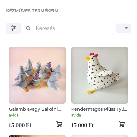
KÉZMŰVES TERMÉKEIM
Galamb avagy Balkáni
Kendermagos Plüss Tyúk,
Gerle, Gonosz Tekintetű
Kövér Baromfi, Puha
avida
avida
Nagyvárosi Madár
Fehér Csirke, Kedves
15 000 Ft
15 000 Ft
Duci Tojó