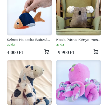
Színes Halacska Babzsák,
Koala Párna, Kényelmes
azaz Babhal
lakásdekoráció
avida
avida
4 000 Ft
19 900 Ft