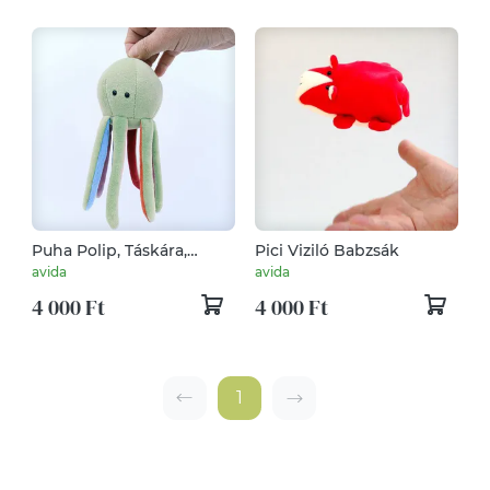
Puha Polip, Táskára,
Pici Viziló Babzsák
Hátizsákra, Babakocsira
avida
avida
vagy Máshová Akasztható
4 000 Ft
4 000 Ft
Lábasfejű Plüssjáték
1