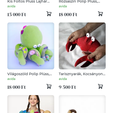
Kis Foltos Plüss Lajhár
Rózsaszín Polip Plüss,
(kavicsmintás)
Nyálkás Nyolclábú
avida
avida
Tengeri Csodabogár,
15 000 Ft
18 000 Ft
Félelmetes Lábasfejű
Puha Alvósjáték
Világoszöld Polip Plüss,
Tarisznyarák, Kocsányon
Nyálkás Nyolclábú
Ülő Szemekkel
avida
avida
Tengeri Csodabogár,
Kukucskáló Jószág
18 000 Ft
9 500 Ft
Félelmetes Lábasfejű
Puha Alvósjáték