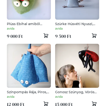
Plüss Ebihal amiből
Szürke Húsvéti Nyuszi,
sohasem lesz Béka
Puha Plüss Muma
avida
avida
Rágcsáló
9 000 Ft
9 500 Ft
Színpompás Rája, Piros,
Gonosz Szúnyog, Vörös
Kék vagy Zöld Porcoshal
Vérszívó Moszkító
avida
avida
12 000 Ft
15 000 Ft