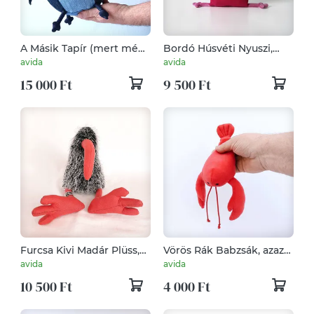
A Másik Tapír (mert még
Bordó Húsvéti Nyuszi,
egy van),
Puha Plüss Muma
avida
avida
Újrahasznosított
Rágcsáló
15 000 Ft
9 500 Ft
Farmertapír,
Nadrágokból készített
kövér növényevő
Furcsa Kivi Madár Plüss,
Vörös Rák Babzsák, azaz
Fura Új-Zélandi
Babrálható Babrák
avida
avida
Szárnyatlan Madár, Ami
10 500 Ft
4 000 Ft
Meglepő Módon a
Struccok Távoli Rokona