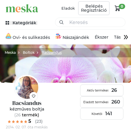
Belépés
0
Eladok
Regisztráció
Kategóriák
»
Ékszer
Táska
Ovi- és sulikezdés
Nászajándék
Meska
Boltok
Bacsiandus
26
Aktív termékei
Bacsiandus
260
Eladott termékei
kézműves boltja
141
Követői
(26
termék
)
5
(23)
2014. 02. 07. óta meskás