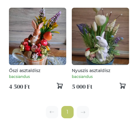
Őszi asztaldísz
Nyuszis asztaldísz
bacsiandus
bacsiandus
4 500 Ft
5 000 Ft
1