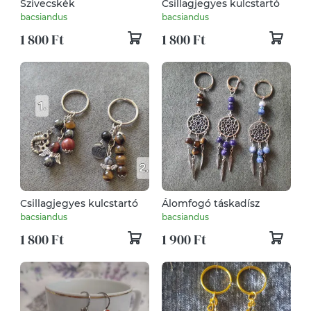
Szivecskék
Csillagjegyes kulcstartó
bacsiandus
bacsiandus
1 800 Ft
1 800 Ft
Csillagjegyes kulcstartó
Álomfogó táskadísz
bacsiandus
bacsiandus
1 800 Ft
1 900 Ft