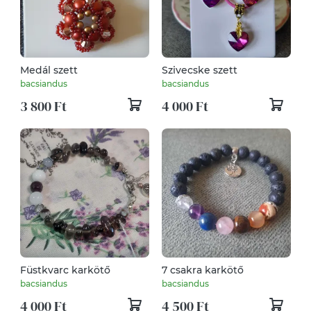
Medál szett
Szivecske szett
bacsiandus
bacsiandus
3 800 Ft
4 000 Ft
Füstkvarc karkötő
7 csakra karkötő
bacsiandus
bacsiandus
4 000 Ft
4 500 Ft