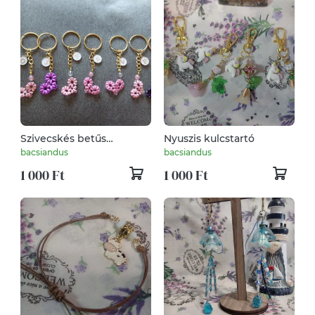
Szivecskés betűs
Nyuszis kulcstartó
kulcstartó
bacsiandus
bacsiandus
1 000 Ft
1 000 Ft