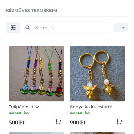
KÉZMŰVES TERMÉKEIM
Tulipános dísz
Angyalka kulcstartó
bacsiandus
bacsiandus
500 Ft
900 Ft