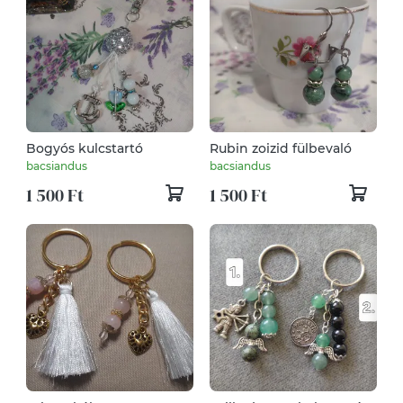
Bogyós kulcstartó
Rubin zoizid fülbevaló
bacsiandus
bacsiandus
1 500 Ft
1 500 Ft