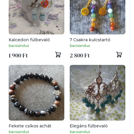
Kalcedon fülbevaló
7 Csakra kulcstartó
bacsiandus
bacsiandus
1 900 Ft
2 800 Ft
Fekete csíkos achát
Elegáns fülbevaló
bacsiandus
bacsiandus