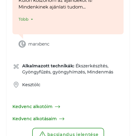
Külön köszönöm az ajándékot is!
Mindenkinek ajánlati tudom...
Több
marxbenc
Alkalmazott technikák:
Ékszerkészítés,
Gyöngyfűzés, gyöngyhímzés, Mindenmás
Kesztölc
Kedvenc alkotóim
Kedvenc alkotásaim
bacsiandus jelentése