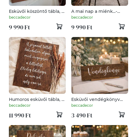
Esküvői köszöntő tábla, fa
A mai nap a miénk...-
tábla, fa dekor, welcome
esküvői köszöntő tábla, fa
beccadecor
beccadecor
tábla
tábla, fa dekor, welcome
9 990 Ft
9 990 Ft
tábla
Humoros esküvői tábla, fa
Esküvői vendégkönyv
tábla, fa dekor, esküvői
tábla – – rusztikus fa
beccadecor
beccadecor
dekoráció
dekor
11 990 Ft
3 490 Ft