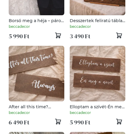
Borsó meg a héja – páros
Desszertek feliratú tábla,
fatábla, esküvői tábla
esküvői desszertasztal
beccadecor
beccadecor
fotózáshoz, fa tábla, fa
tábla, süti tábla
5 990 Ft
3 490 Ft
dekor
After all this time?
Elloptam a szívét-Én meg
Always-esküvői tábla
a nevét-esküvői tábla
beccadecor
beccadecor
fotózáshoz, fa tábla, fa
fotózáshoz, fa tábla, fa
6 490 Ft
5 990 Ft
dekor
dekor