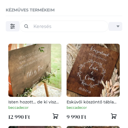
KÉZMŰVES TERMÉKEIM
Isten hozott… de ki visz
Esküvői köszöntő tábla
haza?- Bulis esküvői
koszorú mintával
beccadecor
beccadecor
köszöntő tábla, fa tábla, fa
12 990 Ft
9 990 Ft
dekor, welcome tábla