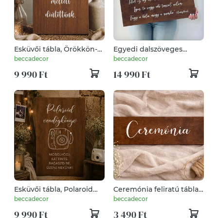
Esküvői tábla, Örökkön-
Egyedi dalszöveges
örökké feliratú tábla, fa
fatábla, Honeybeast
beccadecor
beccadecor
tábla
dalszöveges tábla
9 990 Ft
14 990 Ft
Esküvői tábla, Polaroid
Ceremónia feliratú tábla,
vendégkönyv feliratú
fa tábla, fa dekor, esküvői
beccadecor
beccadecor
tábla
irányjelző tábla
9 990 Ft
3 490 Ft