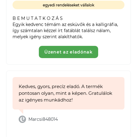
egyedi rendeléseket vállalok
B E M U T A T K O Z Á S

Egyik kedvenc témám az esküvők és a kalligráfia, 
így számtalan kézzel írt fatáblát találsz nálam, 
melyek igény szerint alakíthatók.
Üzenet az eladónak
Kedves, gyors, precíz eladó. A termék
pontosan olyan, mint a képen. Gratulálok
az igényes munkádhoz!
Marcsi848014