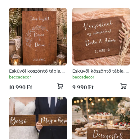
Esküvői köszöntő tábla, fa
Esküvői köszöntő tábla, fa
tábla, fa dekor, welcome
tábla, fa dekor, welcome
beccadecor
beccadecor
tábla
tábla
10 990 Ft
9 990 Ft