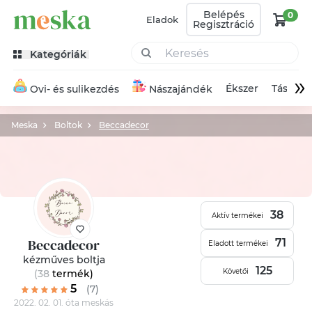
Belépés
0
Eladok
Regisztráció
Kategóriák
»
Ékszer
Táska
Ovi- és sulikezdés
Nászajándék
Meska
Boltok
Beccadecor
38
Aktív termékei
Beccadecor
71
Eladott termékei
kézműves boltja
125
Követői
(38
termék
)
5
(7)
2022. 02. 01. óta meskás