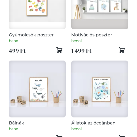
Gyümölcsök poszter
Motivációs poszter
benol
benol
499 Ft
1 499 Ft
Bálnák
Állatok az óceánban
benol
benol