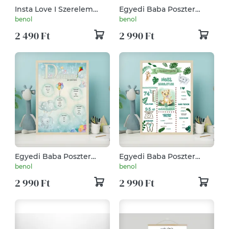
Insta Love I Szerelem
Egyedi Baba Poszter
Poster
Macis
benol
benol
2 490 Ft
2 990 Ft
Egyedi Baba Poszter
Egyedi Baba Poszter
Elefántos
Jungle
benol
benol
2 990 Ft
2 990 Ft