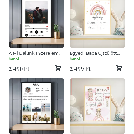
A Mi Dalunk I Szerelem
Egyedi Baba Újszülött
Poster
Poszter Szivárványos
benol
benol
2 490 Ft
2 499 Ft