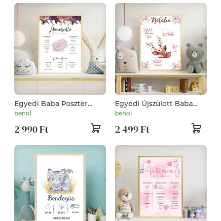
Egyedi Baba Poszter
Egyedi Újszülött Baba
Virágos II.
Poszter Őzikés
benol
benol
2 990 Ft
2 499 Ft