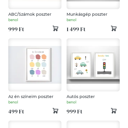
ABC/Számok poszter
Munkásgép poszter
benol
benol
999 Ft
1 499 Ft
Az én színeim poszter
Autós poszter
benol
benol
499 Ft
999 Ft