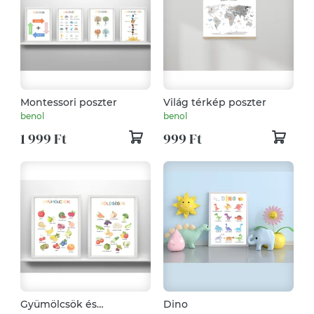
Montessori poszter
Világ térkép poszter
benol
benol
1 999 Ft
999 Ft
Gyümölcsök és
Dino