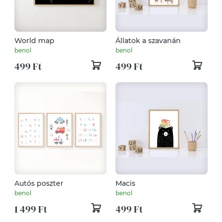
World map
Állatok a szavanán
benol
benol
499 Ft
499 Ft
Autós poszter
Macis
benol
benol
1 499 Ft
499 Ft