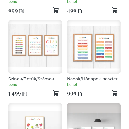
Zöldségek poszter
benol
benol
999 Ft
499 Ft
Színek/Betűk/Számok
Napok/Hónapok poszter
poszter
benol
benol
1 499 Ft
999 Ft