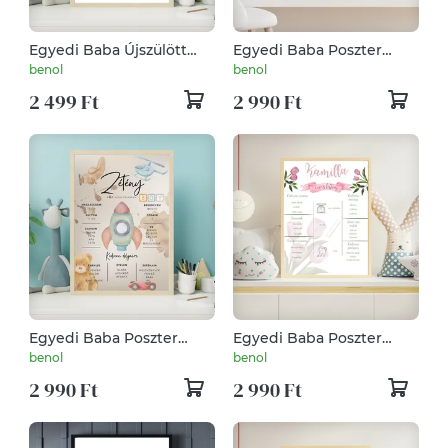
Egyedi Baba Újszülött
Egyedi Baba Poszter
Poszter Mosómacis
Nyuszis
benol
benol
2 499 Ft
2 990 Ft
Egyedi Baba Poszter
Egyedi Baba Poszter
Rakétás
Virágos
benol
benol
2 990 Ft
2 990 Ft