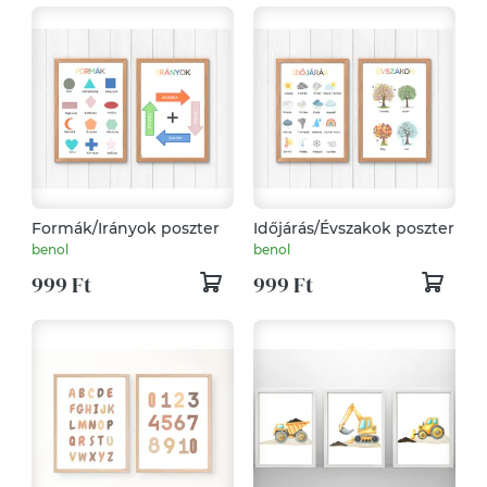
Formák/Irányok poszter
Időjárás/Évszakok poszter
benol
benol
999 Ft
999 Ft