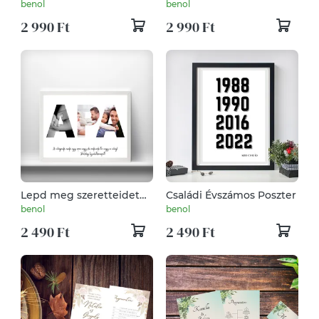
Repülős
Baby Shark
benol
benol
2 990 Ft
2 990 Ft
Lepd meg szeretteidet
Családi Évszámos Poszter
egy csodás képpel!
benol
benol
2 490 Ft
2 490 Ft