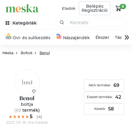
Belépés
0
Eladok
Regisztráció
Kategóriák
»
Ékszer
Táska
Ovi- és sulikezdés
Nászajándék
Meska
Boltok
Benol
69
Aktív termékei
Benol
42
Eladott termékei
boltja
58
Követői
(69
termék
)
5
(4)
2023. 03. 18. óta meskás