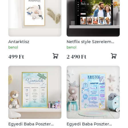
Antarktisz
Netflix style Szerelem
Poster
benol
benol
499 Ft
2 490 Ft
Egyedi Baba Poszter
Egyedi Baba Poszter