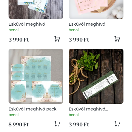
Esküvői meghívó
Esküvői meghívó
benol
benol
3 990 Ft
3 990 Ft
Esküvői meghívó pack
Esküvői meghívó
repülőjegyes
benol
benol
8 990 Ft
3 990 Ft