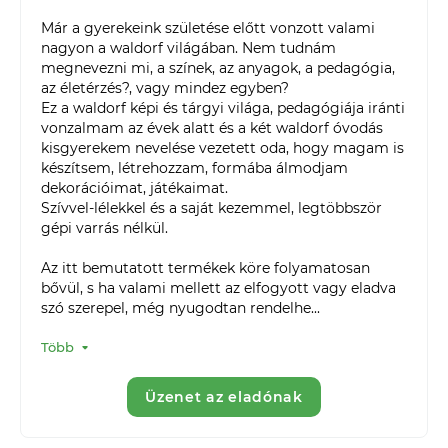
Már a gyerekeink születése előtt vonzott valami 
nagyon a waldorf világában. Nem tudnám 
megnevezni mi, a színek, az anyagok, a pedagógia, 
az életérzés?, vagy mindez egyben?

Ez a waldorf képi és tárgyi világa, pedagógiája iránti 
vonzalmam az évek alatt és a két waldorf óvodás 
kisgyerekem nevelése vezetett oda, hogy magam is 
készítsem, létrehozzam, formába álmodjam 
dekorációimat, játékaimat.

Szívvel-lélekkel és a saját kezemmel, legtöbbször 
gépi varrás nélkül.

Az itt bemutatott termékek köre folyamatosan 
bővül, s ha valami mellett az elfogyott vagy eladva 
szó szerepel, még nyugodtan rendelhe...
Több
Üzenet az eladónak