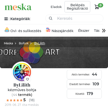
Belépés
0
Eladok
Regisztráció
Kategóriák
»
Ékszer
Táska
Ovi- és sulikezdés
Nászajándék
Meska
Boltok
ByLilith
44
Aktív termékei
ByLilith
109
Eladott termékei
kézműves boltja
179
Követői
(44
termék
)
5
(18)
2019. 06. 27. óta meskás