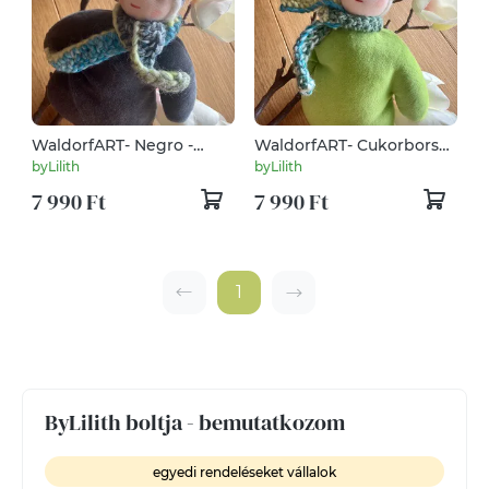
WaldorfART- Negro -
WaldorfART- Cukorborsó
Waldorf alvó baba,,
- Waldorf alvó baba,
byLilith
byLilith
alvómanó, álommanó
alvómanó, álommanó
7 990 Ft
7 990 Ft
1
ByLilith boltja - bemutatkozom
egyedi rendeléseket vállalok