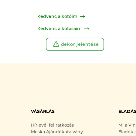
Kedvenc alkotóim
Kedvenc alkotásaim
dekor jelentése
VÁSÁRLÁS
ELADÁ
Hírlevél feliratkozás
Mi a Vi
Meska Ajándékutalvány
Eladok 