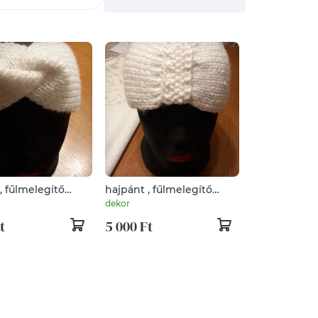
, fűlmelegítő
hajpánt , fűlmelegítő
télire
dekor
t
5 000 Ft