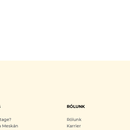
S
RÓLUNK
ntage?
Rólunk
a Meskán
Karrier