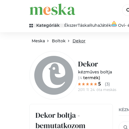
Kategóriák
Ékszer
Táska
Ruha
Játék
Ovi- 
Meska
Boltok
Dekor
Dekor
kézműves boltja
(4
termék
)
5
(3)
2011. 11. 24. óta meskás
KÉZ
Dekor boltja -
bemutatkozom