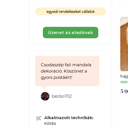
egyedi rendeléseket vállalok
Üzenet az eladónak
Csodaszép fali mandala
dekoráció. Köszönet a
haj
gyors postáért!
téli
dek
5 0
batibo702
Alkalmazott technikák:
Kötés