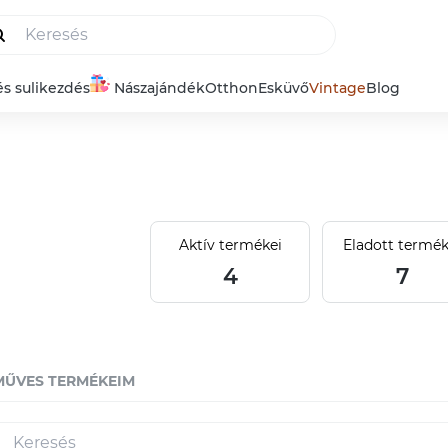
és sulikezdés
Nászajándék
Otthon
Esküvő
Vintage
Blog
Aktív termékei
Eladott termék
4
7
MŰVES TERMÉKEIM