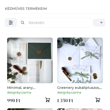
KÉZMŰVES TERMÉKEIM
Minimal, arany
Greenery eukaliptuszos,
füstfóliázott esküvői
arany fóliázott, esküvői
designbyczarina
designbyczarina
meghívó pausz papír
meghívó, masnival
990 Ft
1 350 Ft
borítóval, borítékkal,
megkötve, borítékkal,
viaszpecséttel
viaszpecséttel