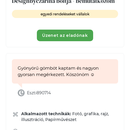
Designbyczarina boltja - bemutatkozom
egyedi rendeléseket vállalok
Üzenet az eladónak
Gyönyörű gömböt kaptam és nagyon
gyorsan megérkezett. Köszönöm ☺️
Eszti890714
Alkalmazott technikák:
Fotó, grafika, rajz,
illusztráció, Papírművészet