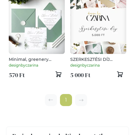
Minimal, greenery
SZERKESZTÉSI DÍJ
esküvői meghívó
esküvői meghívóhoz
designbyczarina
designbyczarina
borítékkal, viaszpecséttel
570 Ft
5 000 Ft
1