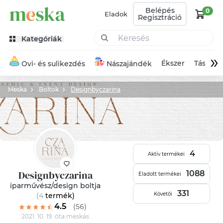
Belépés
0
Eladok
Regisztráció
Kategóriák
»
Ékszer
Táska
Ovi- és sulikezdés
Nászajándék
Meska
Boltok
Designbyczarina
4
Aktív termékei
Designbyczarina
1088
Eladott termékei
iparművész/design boltja
331
Követői
(4
termék
)
4.5
(56)
2021. 10. 19. óta meskás