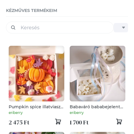
KÉZMŰVES TERMÉKEIM
Pumpkin spice illatviasz /
Babaváró bababejelentő
tökös pite illat őszi
meglepetés illatviasz
eriberry
eriberry
dobozka / babaköszöntő /
2 475 Ft
1 700 Ft
babalátogató / gender
reveal