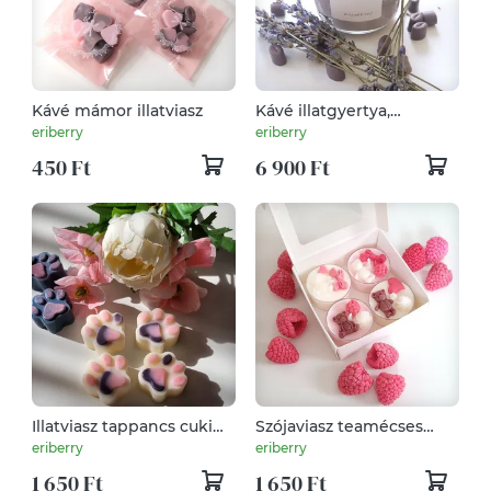
Kávé mámor illatviasz
Kávé illatgyertya,
jegeskávé gyertya
eriberry
eriberry
levendulával
450 Ft
6 900 Ft
Illatviasz tappancs cuki
Szójaviasz teamécses
cica mancs többféle
málnás panna cotta
eriberry
eriberry
illatban
illattal
1 650 Ft
1 650 Ft