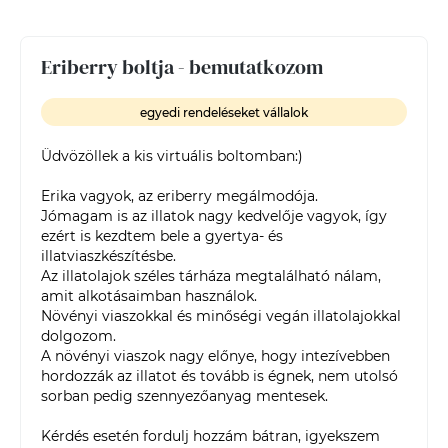
Eriberry boltja - bemutatkozom
egyedi rendeléseket vállalok
Üdvözöllek a kis virtuális boltomban:)

Erika vagyok, az eriberry megálmodója.

Jómagam is az illatok nagy kedvelője vagyok, így 
ezért is kezdtem bele a gyertya- és 
illatviaszkészítésbe. 

Az illatolajok széles tárháza megtalálható nálam, 
amit alkotásaimban használok.

Növényi viaszokkal és minőségi vegán illatolajokkal 
dolgozom.

A növényi viaszok nagy előnye, hogy intezívebben 
hordozzák az illatot és tovább is égnek, nem utolsó 
sorban pedig szennyezőanyag mentesek.

Kérdés esetén fordulj hozzám bátran, igyekszem 