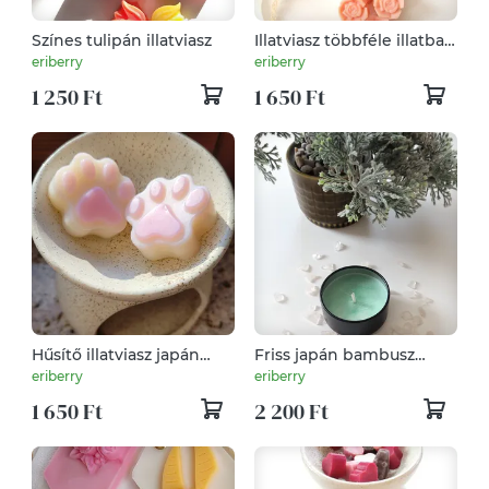
Színes tulipán illatviasz
Illatviasz többféle illatban
rózsa alak
eriberry
eriberry
1 250 Ft
1 650 Ft
Hűsítő illatviasz japán
Friss japán bambusz
bambusz cica tappancs
illatgyertya
eriberry
eriberry
cuki mancs
1 650 Ft
2 200 Ft