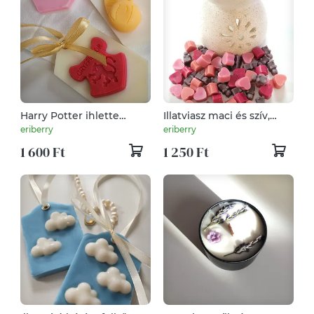
Harry Potter ihlette
Illatviasz maci és szív,
szekrény illatosítók
sütis káve illat
eriberry
eriberry
1 600 Ft
1 250 Ft