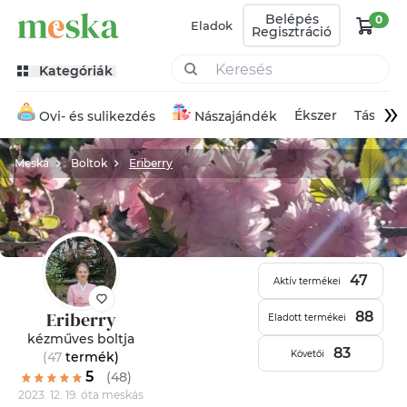
Belépés
0
Eladok
Regisztráció
Kategóriák
»
Ékszer
Táska
Ovi- és sulikezdés
Nászajándék
Meska
Boltok
Eriberry
47
Aktív termékei
Eriberry
88
Eladott termékei
kézműves boltja
83
Követői
(47
termék
)
5
(48)
2023. 12. 19. óta meskás