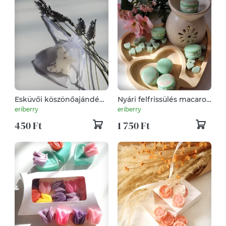
Esküvői köszönőajándék
Nyári felfrissülés macaron
illatviasz illatosító
illatviasz
eriberry
eriberry
450 Ft
1 750 Ft