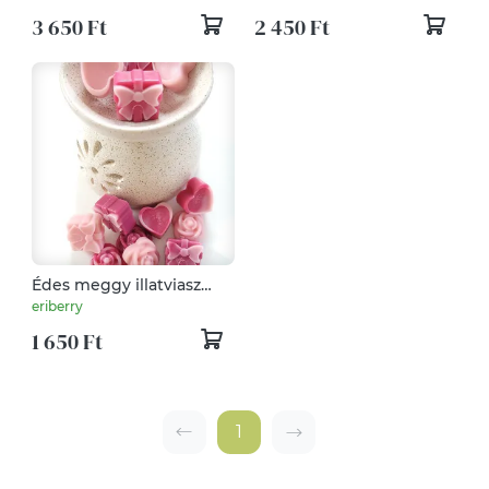
3 650 Ft
2 450 Ft
Édes meggy illatviasz
válogatás
eriberry
1 650 Ft
1