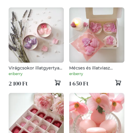
Virágcsokor illatgyertya
Mécses és illatviasz
tulipán
ajándék box
eriberry
eriberry
2 100 Ft
1 650 Ft