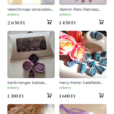
Valentinnapi szívecskés
Jázmin illatú illatviasz
törhető illatviasz
Japán álom
eriberry
eriberry
2 650 Ft
1 450 Ft
Karib-tenger kalózai
Harry Potter halálfalók
ihlette illatviasz
ihlette illatviasz
eriberry
eriberry
1 300 Ft
1 600 Ft