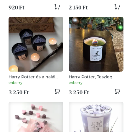
920 Ft
2 150 Ft
Harry Potter és a halál
Harry Potter, Teszleg
ereklyéi ihlette
Süveg ihlette illatgyertya
eriberry
eriberry
illatgyertya
3 250 Ft
3 250 Ft