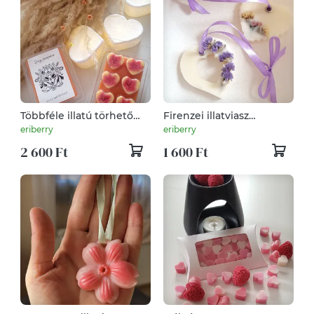
Többféle illatú törhető
Firenzei illatviasz
illatviasz szívecske
illatosító szívek
eriberry
eriberry
2 600 Ft
1 600 Ft