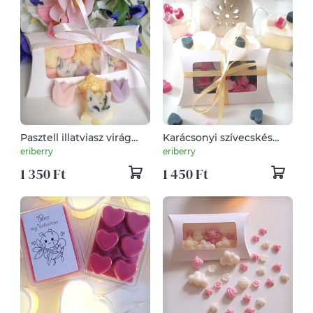
Pasztell illatviasz virág
Karácsonyi szívecskés
válogatás
illatviasz választható
eriberry
eriberry
illattal
1 350 Ft
1 450 Ft