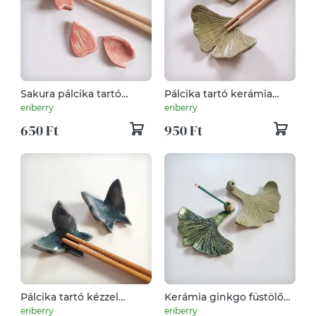
Sakura pálcika tartó
Pálcika tartó kerámia
kerámia cseresznyevirág
ginkgo kézzel készített
eriberry
eriberry
650 Ft
950 Ft
Pálcika tartó kézzel
Kerámia ginkgo füstölő
készített kerámia
tartó kézzel készített
eriberry
eriberry