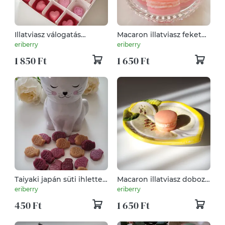
Illatviasz válogatás
Macaron illatviasz fekete
bonbon ajándék box
cseresznye illattal
eriberry
eriberry
1 850 Ft
1 650 Ft
Taiyaki japán süti ihlette
Macaron illatviasz doboz
illatviasz
különböző illatokban
eriberry
eriberry
450 Ft
1 650 Ft