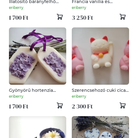
Illatosító bárányfelhő
Francia vanília és
illatviasz szekrénybe
levendula illatgyertya
eriberry
eriberry
1 700 Ft
3 250 Ft
Gyönyörű hortenzia
Szerencsehozó cuki cica
illatviasz illatosító Anyák
gyertya több illatban
eriberry
eriberry
napjára
1 700 Ft
2 300 Ft