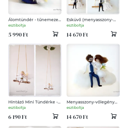
Álomtündér - tűnemezelt
Esküvő (menyasszony-
baba, dísz, függő
vőlegény) - tűnemezelt
esztiboltja
esztiboltja
baba, dísz, függő
5 990 Ft
14 670 Ft
Hintázó Mini Tündérke -
Menyasszony-vőlegény
tűnemezelt baba, függő,
pár felhőn - tűnemezelt
esztiboltja
esztiboltja
dísz
függő
6 190 Ft
14 670 Ft