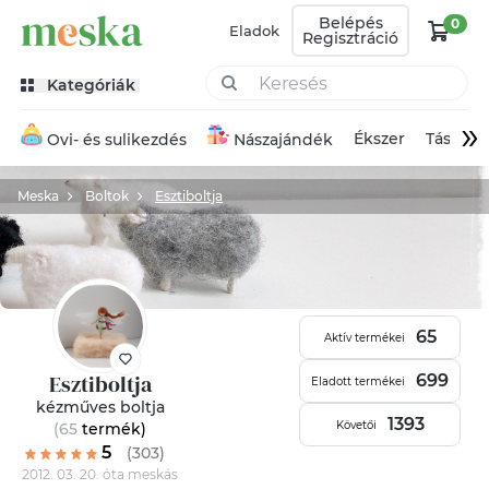
Belépés
0
Eladok
Regisztráció
Kategóriák
»
Ékszer
Táska
Ovi- és sulikezdés
Nászajándék
Meska
Boltok
Esztiboltja
65
Aktív termékei
Esztiboltja
699
Eladott termékei
kézműves boltja
1393
Követői
(65
termék
)
5
(303)
2012. 03. 20. óta meskás