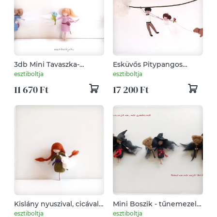
3db Mini Tavaszka-
Esküvős Pitypangos
tűnemezelt baba, dísz,
függők kisállattal -
esztiboltja
esztiboltja
függő
egyedi rendelésre
11 670 Ft
17 200 Ft
készülnek
Kislány nyuszival, cicával -
Mini Boszik - tűnemezelt
tűnemezelt dísz, függő
baba, dísz, függö
esztiboltja
esztiboltja