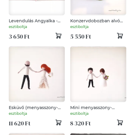
Levendulás Angyalka -
Konzervdobozban alvó
Tűnemezelt dísz, függő
nyuszi szürke -
esztiboltja
esztiboltja
tűnemezelt
3 650 Ft
5 550 Ft
Esküvő (menyasszony-
Mini menyasszony-
vőlegény) - tűnemezelt
vőlegény damilon -
esztiboltja
esztiboltja
baba, dísz, függő damilon
tűnemezelt dísz, függő
11 620 Ft
8 320 Ft