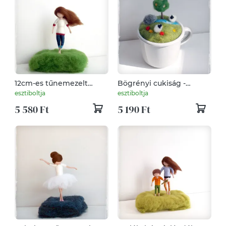
12cm-es tűnemezelt
Bögrényi cukiság -
figura - leírás, fénykép
tűnemezelt dísz
esztiboltja
esztiboltja
alapján
5 580 Ft
5 190 Ft