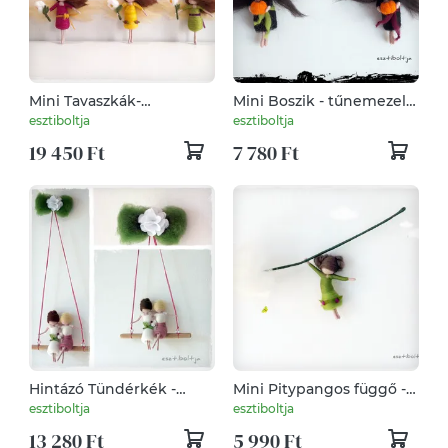
Mini Tavaszkák-
Mini Boszik - tűnemezelt
tűnemezelt baba, dísz,
baba, dísz, függö
esztiboltja
esztiboltja
függő
19 450 Ft
7 780 Ft
Hintázó Tündérkék -
Mini Pitypangos függő -
tűnemezelt baba, függő,
tűnemezelt dísz, mobil
esztiboltja
esztiboltja
dísz
13 280 Ft
5 990 Ft