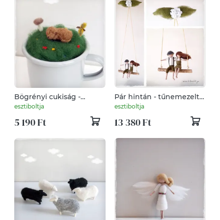
Bögrényi cukiság -
Pár hintán - tűnemezelt
tűnemezelt dísz
baba, dísz, függő
esztiboltja
esztiboltja
5 190 Ft
13 380 Ft