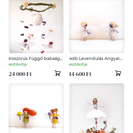
Koszorús Függő babaágy
4db Levendulás Angyalka
fölé, babafüggő
- Tűnemezelt dísz, függő
esztiboltja
esztiboltja
24 000 Ft
14 600 Ft