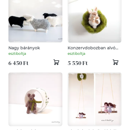
Nagy bárányok
Konzervdobozban alvó
nyuszi barna -
esztiboltja
esztiboltja
tűnemezelt
6 450 Ft
5 550 Ft