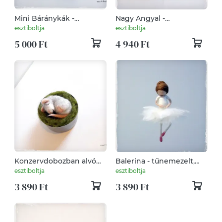
Mini Báránykák -
Nagy Angyal -
tűnemezelt figura, dísz
tűnemezelt dísz, függő
esztiboltja
esztiboltja
5 000 Ft
4 940 Ft
Konzervdobozban alvó
Balerina - tűnemezelt,
egérke - tűnemezelt
dísz, függő
esztiboltja
esztiboltja
3 890 Ft
3 890 Ft