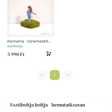
Kismama - tűnemezelt
dísz
esztiboltja
5 990 Ft
1
Esztiboltja boltja - bemutatkozom