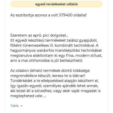
egyedi rendeléseket vállalok
Az esztiboltja azonos a volt ST9400 oldallal!

Szeretem az apró, pici dolgokat... 

Itt egyedi készítésű termékeket találsz gyapjúból, 
főként tűnemezeléses ill. kombinált technikával. A 
hagyományos waldorfos manókészítési technikákat 
megtanulva alakítottam ki egy friss, modern stílust, 
ami a mai otthonokba is jól beilleszthető. 

Az oldalon látható termékek döntő többsége 
megrendelésre készült, keress te is bátran! 
Tündérkédet a te elképzelésed alapján készítem el, 
így igazán egyedi, személyes ajándék lehet annak, 
aki közel áll a szívedhez, vagy akár saját magadat is 
meglepheted vele. ...
Több