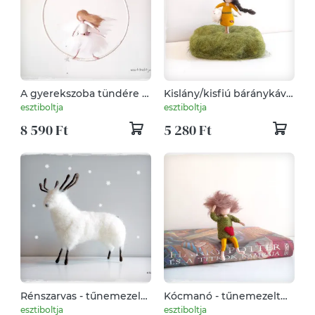
A gyerekszoba tündére -
Kislány/kisfiú báránykával
tűnemezelt dísz, függő
- tűnemezelt dísz
esztiboltja
esztiboltja
8 590 Ft
5 280 Ft
Rénszarvas - tűnemezelt
Kócmanó - tűnemezelt
figura, dísz
figura, dísz
esztiboltja
esztiboltja