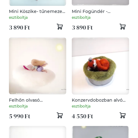
Mini Köszike- tűnemezelt
Mini Fogündér -
baba, dísz, függö
tűnemezelt baba, dísz,
esztiboltja
esztiboltja
függö
3 890 Ft
3 890 Ft
Felhőn olvasó
Konzervdobozban alvó
kislány/kisfiú -
kisróka - tűnemezelt
esztiboltja
esztiboltja
tűnemezelt függő, dísz
5 990 Ft
4 550 Ft