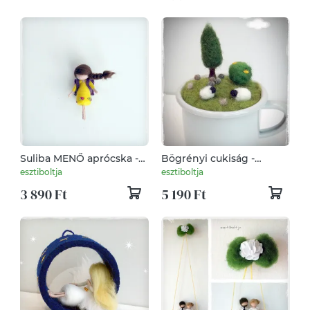
Suliba MENŐ aprócska -
Bögrényi cukiság -
tűnemezelt figura, dísz
tűnemezelt dísz
esztiboltja
esztiboltja
3 890 Ft
5 190 Ft