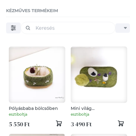
KÉZMŰVES TERMÉKEIM
Pólyásbaba bölcsőben
Mini világ
konzervdobozban -
esztiboltja
esztiboltja
tűnemezelt dísz
5 550 Ft
3 490 Ft