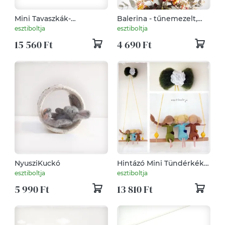
Mini Tavaszkák-
Balerina - tűnemezelt,
tűnemezelt baba, dísz,
dísz, függő
esztiboltja
esztiboltja
függő
15 560 Ft
4 690 Ft
NyusziKuckó
Hintázó Mini Tündérkék -
tűnemezelt baba, függő,
esztiboltja
esztiboltja
dísz
5 990 Ft
13 810 Ft