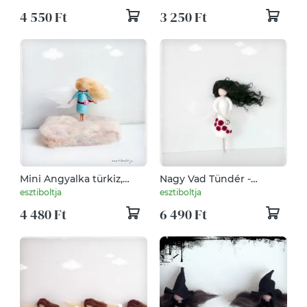
4 550 Ft
3 250 Ft
Mini Angyalka türkiz,
Nagy Vad Tündér -
állványon - tűnemezelt
tűnemezelt baba, dísz,
esztiboltja
esztiboltja
függő
4 480 Ft
6 490 Ft