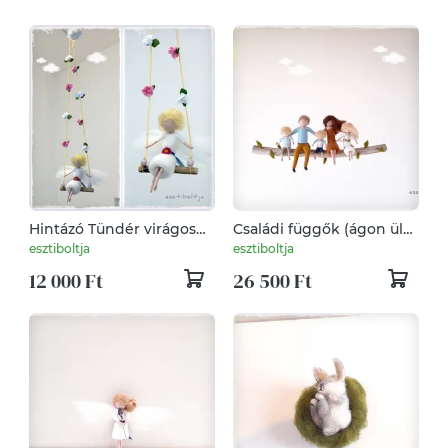
Hintázó Tündér virágos
Családi függők (ágon ülő)
hintán - tűnemezelt
- egyedi rendelésre
esztiboltja
esztiboltja
baba, függő, dísz
készülnek
12 000 Ft
26 500 Ft