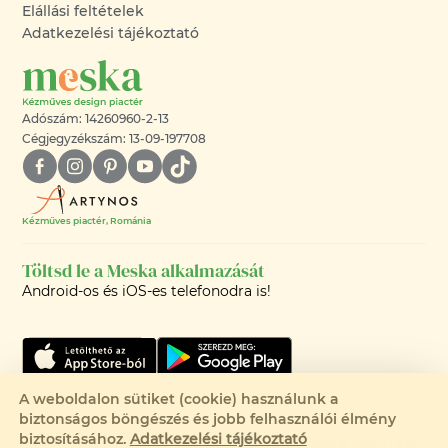
Elállási feltételek
Adatkezelési tájékoztató
Adószám: 14260960-2-13
Cégjegyzékszám: 13-09-197708
Kézműves piactér, Románia
Töltsd le a Meska alkalmazását
Android-os és iOS-es telefonodra is!
A weboldalon sütiket (cookie) használunk a
biztonságos böngészés és jobb felhasználói élmény
©2008-2026 - MESKA.HU -
biztosításához.
Adatkezelési tájékoztató