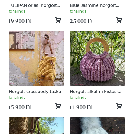
TULIPÀN óriási horgolt
Blue Jasmine horgolt
táska
körtàska
fonalinda
fonalinda
19 900 Ft
25 000 Ft
Horgolt crossbody táska
Horgolt alkalmi kistàska
fonalinda
fonalinda
15 900 Ft
14 900 Ft