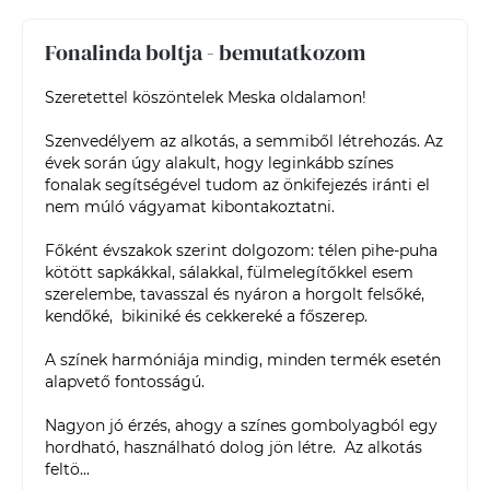
Fonalinda boltja - bemutatkozom
Szeretettel köszöntelek Meska oldalamon!

Szenvedélyem az alkotás, a semmiből létrehozás. Az 
évek során úgy alakult, hogy leginkább színes 
fonalak segítségével tudom az önkifejezés iránti el 
nem múló vágyamat kibontakoztatni. 

Főként évszakok szerint dolgozom: télen pihe-puha 
kötött sapkákkal, sálakkal, fülmelegítőkkel esem 
szerelembe, tavasszal és nyáron a horgolt felsőké, 
kendőké,  bikiniké és cekkereké a főszerep. 

A színek harmóniája mindig, minden termék esetén 
alapvető fontosságú.

Nagyon jó érzés, ahogy a színes gombolyagból egy 
hordható, használható dolog jön létre.  Az alkotás 
feltö...