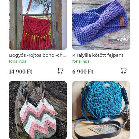
Bogyós -rojtos boho -chic
Királylila kötött fejpànt
táska - terrakotta
fonalinda
fonalinda
14 900 Ft
6 900 Ft