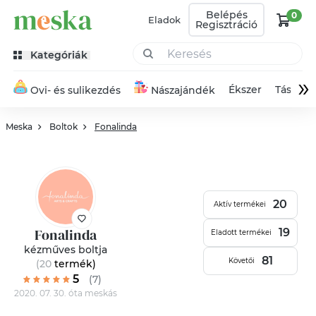
Belépés
0
Eladok
Regisztráció
Kategóriák
»
Ékszer
Táska
Ovi- és sulikezdés
Nászajándék
Meska
Boltok
Fonalinda
20
Aktív termékei
Fonalinda
19
Eladott termékei
kézműves boltja
81
Követői
(20
termék
)
5
(7)
2020. 07. 30. óta meskás