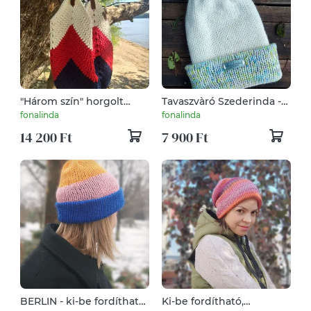
"Három szín" horgolt
Tavaszvàró Szederinda -
strandt?ska
gyapjú sapka
fonalinda
fonalinda
14 200 Ft
7 900 Ft
BERLIN - ki-be fordítható
Ki-be fordítható,