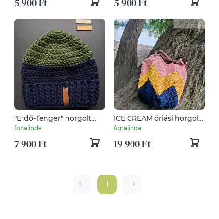
5 900 Ft
5 900 Ft
"Erdő-Tenger" horgolt
ICE CREAM óriási horgolt
férfi sapka
strandtàska
fonalinda
fonalinda
7 900 Ft
19 900 Ft
1