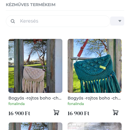
KÉZMŰVES TERMÉKEIM
Bogyós -rojtos boho -chic
Bogyós -rojtos boho -chic
táska - krémszínű
táska - méregzöld
fonalinda
fonalinda
16 900 Ft
16 900 Ft