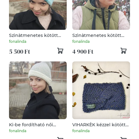
Szìnàtmenetes kötött
Szìnàtmenetes kötött
fejpànt / fülmelegítő
fejpànt / fülmelegítő
fonalinda
fonalinda
5 500 Ft
4 900 Ft
Ki-be fordítható női
VIHARKÈK kézzel kötött
sapka
fejpànt / fülmelegítő
fonalinda
fonalinda