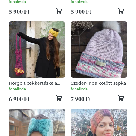
sapka
szìnàtmenetes női sapka
fonalinda
fonalinda
5 900 Ft
5 900 Ft
Horgolt cekkertáska a
Szeder-inda kötött sapka
zero waste jegyében
fonalinda
fonalinda
6 900 Ft
7 900 Ft