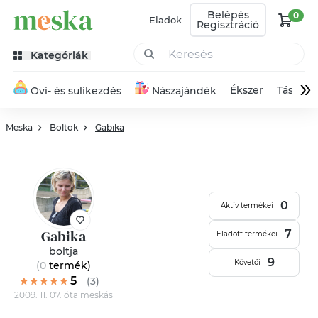
Belépés
0
Eladok
Regisztráció
Kategóriák
»
Ékszer
Táska
Ovi- és sulikezdés
Nászajándék
Meska
Boltok
Gabika
0
Aktív termékei
Gabika
7
Eladott termékei
boltja
9
Követői
(0
termék
)
5
(3)
2009. 11. 07. óta meskás