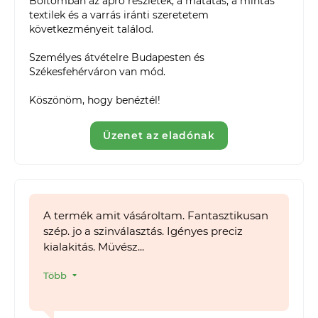
Boltomban az apró részletek, a matatás, a mintás 
textilek és a varrás iránti szeretetem 
következményeit találod.

Személyes átvételre Budapesten és 
Székesfehérváron van mód.

Köszönöm, hogy benéztél!
Üzenet az eladónak
A termék amit vásároltam. Fantasztikusan
szép. jo a szinválasztás. Igényes preciz
kialakitás. Müvész...
Több