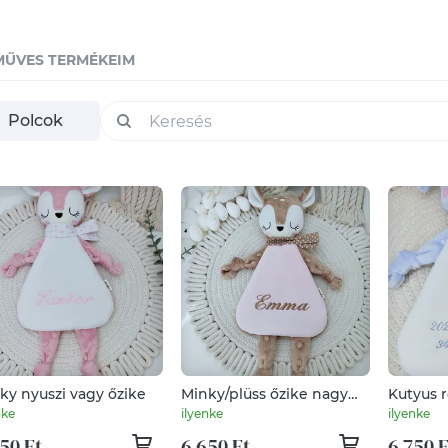
MŰVES TERMÉKEIM
Polcok
ky nyuszi vagy őzike
Minky/plüss őzike nagy
Kutyus r
névvel
adatokka
nke
ilyenke
ilyenke
50 Ft
6 650 Ft
6 750 F