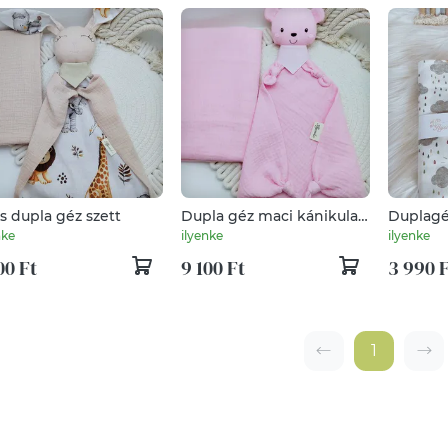
s dupla géz szett
Dupla géz maci kánikula
Duplagé
takaróval.
nke
ilyenke
ilyenke
00 Ft
9 100 Ft
3 990 
1