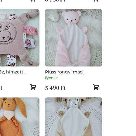
éz, hímzett
Plüss rongyi maci.
árna
ilyenke
t
5 490 Ft