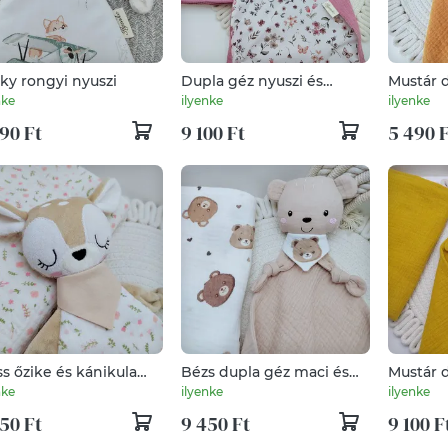
ky rongyi nyuszi
Dupla géz nyuszi és
Mustár 
kánikula takaró.
nke
ilyenke
ilyenke
90 Ft
9 100 Ft
5 490 
ss őzike és kánikula
Bézs dupla géz maci és
Mustár d
aró
kánikula takaró
és kánik
nke
ilyenke
ilyenke
50 Ft
9 450 Ft
9 100 F