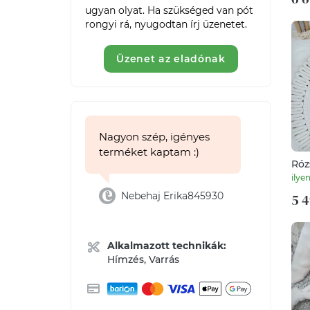
ugyan olyat. Ha szükséged van pót 
rongyi rá, nyugodtan írj üzenetet. 
Üzenet az eladónak
Nagyon szép, igényes
terméket kaptam :)
Róz
géz
ilye
Nebehaj Erika845930
5 4
Alkalmazott technikák:
Hímzés, Varrás