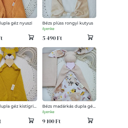
dupla géz nyuszi
Bézs plüss rongyi kutyus
ilyenke
Ft
5 490 Ft
upla géz kistigris
Bézs madárkás dupla géz
ula takaró
nyuszi és kánikula takaró
ilyenke
t
9 100 Ft