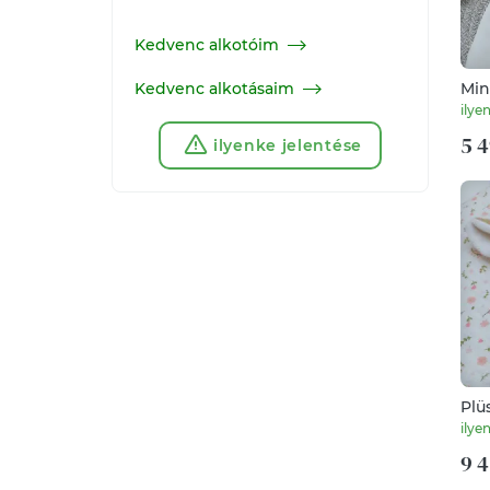
Kedvenc alkotóim
Min
Kedvenc alkotásaim
ilye
5 4
ilyenke jelentése
Plü
tak
ilye
9 4