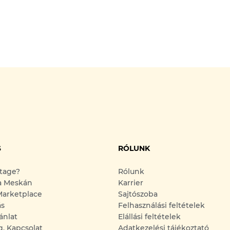
S
RÓLUNK
ntage?
Rólunk
a Meskán
Karrier
arketplace
Sajtószoba
ás
Felhasználási feltételek
ánlat
Elállási feltételek
g, Kapcsolat
Adatkezelési tájékoztató