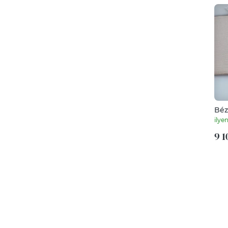
Béz
ilye
9 1