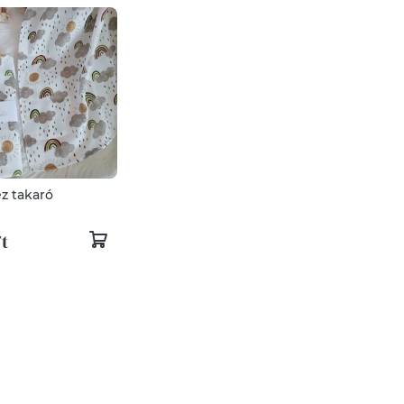
z takaró
Ft