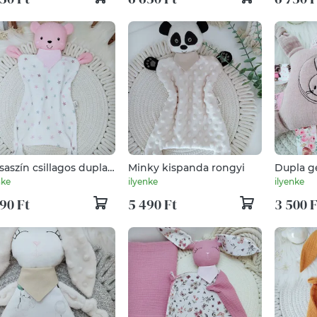
saszín csillagos dupla
Minky kispanda rongyi
Dupla g
 rongyi maci.
cimkep
nke
ilyenke
ilyenke
90 Ft
5 490 Ft
3 500 F