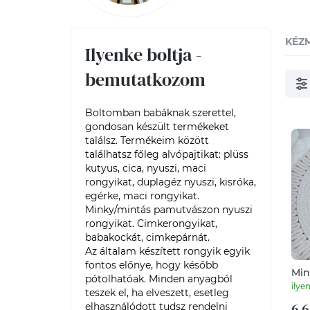
KÉZ
Ilyenke boltja -
bemutatkozom
Boltomban babáknak szerettel, 
gondosan készült termékeket 
találsz. Termékeim között 
találhatsz főleg alvópajtikat: plüss 
kutyus, cica, nyuszi, maci 
rongyikat, duplagéz nyuszi, kisróka, 
egérke, maci rongyikat. 
Minky/mintás pamutvászon nyuszi 
rongyikat. Cimkerongyikat, 
babakockát, cimkepárnát.

Az általam készített rongyik egyik 
fontos előnye, hogy később 
Min
pótolhatóak. Minden anyagból 
ilye
teszek el, ha elveszett, esetleg 
6 6
elhasználódott tudsz rendelni 