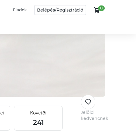
0
Belépés/
Regisztráció
Eladok
Jelöld
ei
Követői
kedvencnek
241