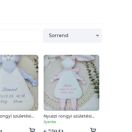
Sorrend
ongyi születési
Nyuszi rongyi születési
l.
adatokkal
ilyenke
t
6 750 Ft