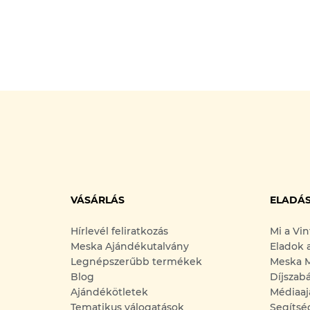
VÁSÁRLÁS
ELADÁ
Hírlevél feliratkozás
Mi a Vi
Meska Ajándékutalvány
Eladok 
Legnépszerűbb termékek
Meska M
Blog
Díjszab
Ajándékötletek
Médiaaj
Tematikus válogatások
Segítsé