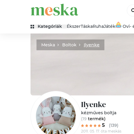
Kategóriák
Ékszer
Táska
Ruha
Játék
Ovi- 
Meska
Boltok
Ilyenke
Ilyenke
kézműves boltja
(19
termék
)
5
(139)
2011. 05. 17. óta meskás