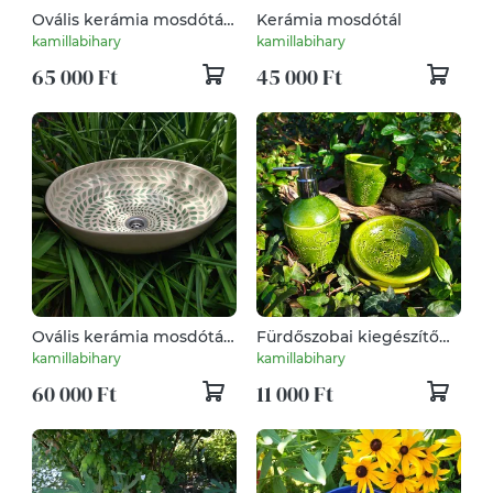
Ovális kerámia mosdótál
Kerámia mosdótál
levéllenyomatokkal
kamillabihary
kamillabihary
65 000 Ft
45 000 Ft
Ovális kerámia mosdótál
Fürdőszobai kiegészítő
leveles mintával
szett álló tulipános
kamillabihary
kamillabihary
60 000 Ft
11 000 Ft