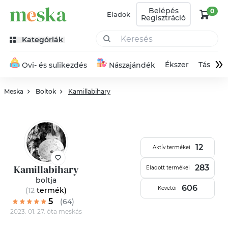
Belépés
0
Eladok
Regisztráció
Kategóriák
»
Ékszer
Táska
Ovi- és sulikezdés
Nászajándék
Meska
Boltok
Kamillabihary
12
Aktív termékei
Kamillabihary
283
Eladott termékei
boltja
606
Követői
(12
termék
)
5
(64)
2023. 01. 27. óta meskás