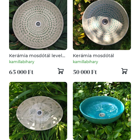
Kerámia mosdótál leveles
Kerámia mosdótál
mintával
kamillabihary
kamillabihary
65 000 Ft
50 000 Ft