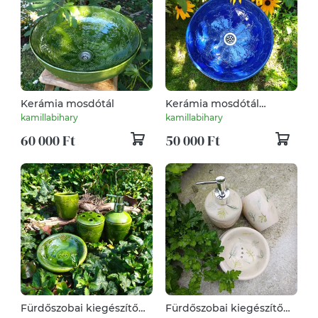
Kerámia mosdótál
Kerámia mosdótál
tulipán mintával
kamillabihary
kamillabihary
60 000 Ft
50 000 Ft
Fürdőszobai kiegészítő
Fürdőszobai kiegészítő