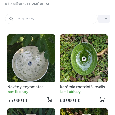
KÉZMŰVES TERMÉKEIM
Növénylenyomatos
Kerámia mosdótál ovális
kerámia mosdótál
zöld tulis
kamillabihary
kamillabihary
55 000 Ft
60 000 Ft