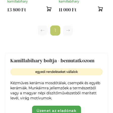
szett fekvő tulipános
szett
kamillabihary
kamillabihary
13 800 Ft
11 000 Ft
1
Kamillabihary boltja - bemutatkozom
egyedi rendeléseket vállalok
Kézműves kerámia mosdótálak, csempék és egyéb 
kerámiák. Munkáimra jellemzőek a természetből 
vagy a magyar népi díszítőművészetből merített 
levél, virág motívumok.
Üzenet az eladónak