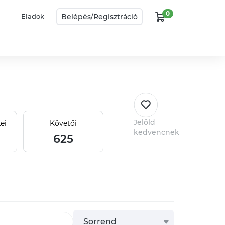
0
Belépés/
Regisztráció
Eladok
Jelöld
ei
Követői
kedvencnek
625
Sorrend