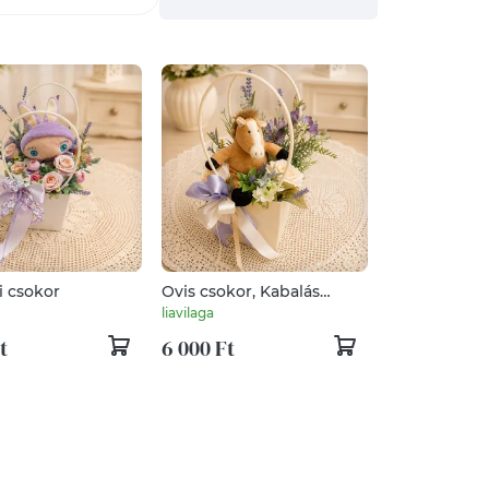
i csokor
Ovis csokor, Kabalás
selyemvirágcsokor
liavilaga
t
6 000 Ft