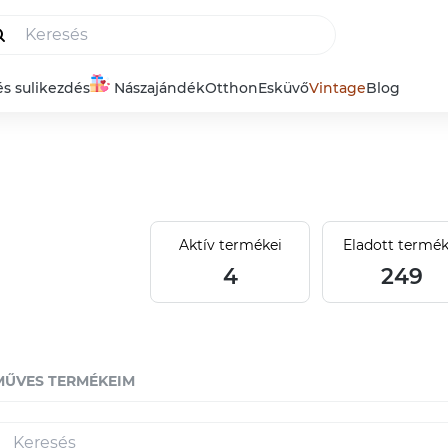
és sulikezdés
Nászajándék
Otthon
Esküvő
Vintage
Blog
Aktív termékei
Eladott termék
4
249
MŰVES TERMÉKEIM