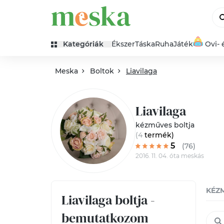
Kategóriák
Ékszer
Táska
Ruha
Játék
Ovi- 
Meska
Boltok
Liavilaga
Liavilaga
kézműves boltja
(4
termék
)
5
(76)
2016. 11. 04. óta meskás
KÉZ
Liavilaga boltja -
bemutatkozom