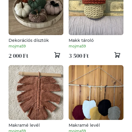
Dekorációs dísztök
Makk tároló
mojma59
mojma59
2 000 Ft
3 500 Ft
Makramé levél
Makramé levél
mojma59
mojma59