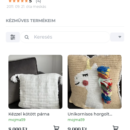
5
(4)
2011. 09. 21. óta meskás
KÉZMŰVES TERMÉKEIM
Kézzel kötött párna
Unikornisos horgolt
díszpárna
mojma59
mojma59
8 000 Ft
9 000 Ft