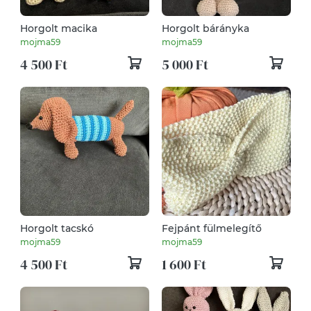
Horgolt macika
Horgolt bárányka
mojma59
mojma59
4 500 Ft
5 000 Ft
Horgolt tacskó
Fejpánt fülmelegítő
mojma59
mojma59
4 500 Ft
1 600 Ft