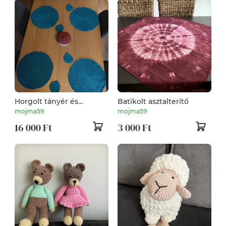
Horgolt tányér és
Batikolt asztalterítő
poháralátét 4-4 db.
mojma59
mojma59
16 000 Ft
3 000 Ft