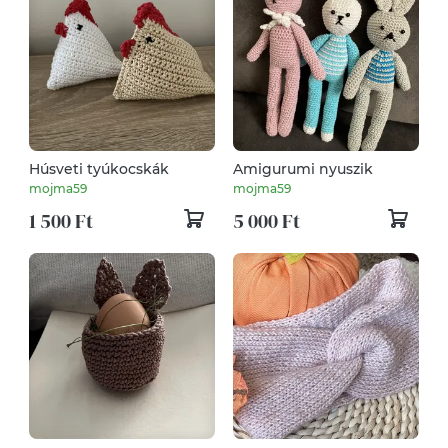
Húsveti tyúkocskák
Amigurumi nyuszik
mojma59
mojma59
1 500 Ft
5 000 Ft