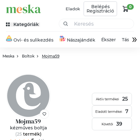
Belépés
0
Eladok
Regisztráció
Kategóriák
»
Ékszer
Táska
Ovi- és sulikezdés
Nászajándék
Meska
Boltok
Mojma59
25
Aktív termékei
7
Eladott termékei
Mojma59
39
Követői
kézműves boltja
(25
termék
)