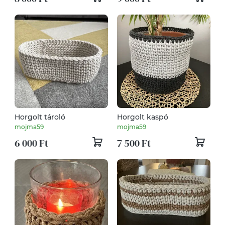
Horgolt tároló
Horgolt kaspó
mojma59
mojma59
6 000 Ft
7 500 Ft