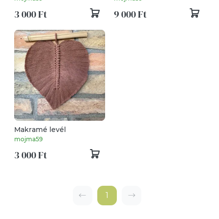
3 000 Ft
9 000 Ft
Makramé levél
mojma59
3 000 Ft
1