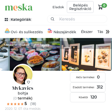
Belépés
0
Eladok
Regisztráció
Kategóriák
»
Ékszer
Táska
Ovi- és sulikezdés
Nászajándék
Meska
Boltok
Mvkavics
0
Aktív termékei
Mvkavics
312
Eladott termékei
boltja
120
Követői
(0
termék
)
5
(18)
2020. 12. 07. óta meskás