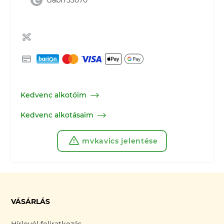
Gabi755070
Kedvenc alkotóim
Kedvenc alkotásaim
mvkavics jelentése
VÁSÁRLÁS