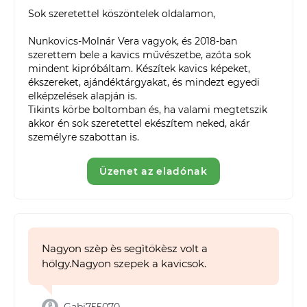
Sok szeretettel köszöntelek oldalamon,

Nunkovics-Molnár Vera vagyok, és 2018-ban 
szerettem bele a kavics művészetbe, azóta sok 
mindent kipróbáltam. Készítek kavics képeket, 
ékszereket, ajándéktárgyakat, és mindezt egyedi 
elképzelések alapján is. 

Tikints körbe boltomban és, ha valami megtetszik 
akkor én sok szeretettel ekészítem neked, akár 
személyre szabottan is. 
Üzenet az eladónak
Nagyon szèp ès segìtökèsz volt a
hölgy.Nagyon szepek a kavicsok.