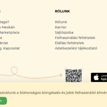
S
RÓLUNK
ntage?
Rólunk
a Meskán
Karrier
arketplace
Sajtószoba
ás
Felhasználási feltételek
ánlat
Elállási feltételek
g, Kapcsolat
Adatkezelési tájékoztató
asználunk a biztonságos böngészés és jobb felhasználói élmén
RTVA!
m