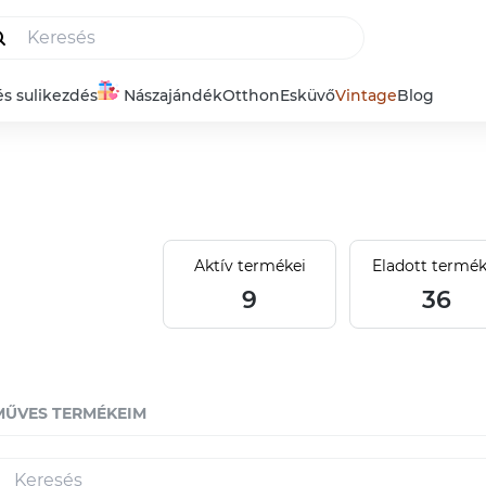
és sulikezdés
Nászajándék
Otthon
Esküvő
Vintage
Blog
Aktív termékei
Eladott termék
9
36
MŰVES TERMÉKEIM