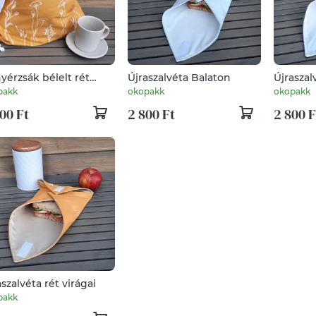
yérzsák bélelt rét
Újraszalvéta Balaton
Újrasza
ágai
pakk
okopakk
okopakk
00 Ft
2 800 Ft
2 800 F
aszalvéta rét virágai
pakk