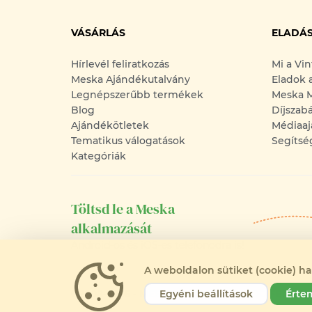
VÁSÁRLÁS
ELADÁ
Hírlevél feliratkozás
Mi a Vi
Meska Ajándékutalvány
Eladok 
Legnépszerűbb termékek
Meska M
Blog
Díjszab
Ajándékötletek
Médiaaj
Tematikus válogatások
Segítsé
Kategóriák
Töltsd le a Meska
alkalmazását
Android-os és iOS-es telefonodra is!
A weboldalon sütiket (cookie) h
©2008-2026 - MESKA.HU - MINDEN JOG FENNTA
Egyéni beállítások
Érte