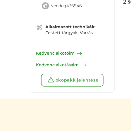
2 8
vendeg436946
Alkalmazott technikák:
Festett tárgyak, Varrás
Kedvenc alkotóim
Kedvenc alkotásaim
okopakk jelentése