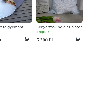
lvéta gyémánt
Kenyérzsák bélelt Balaton
okopakk
t
5 200 Ft