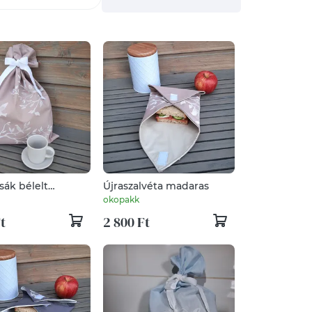
sák bélelt
Újraszalvéta madaras
s
okopakk
t
2 800 Ft