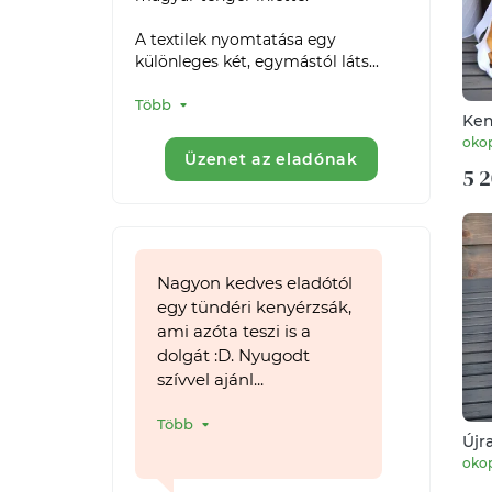
A textilek nyomtatása egy 
különleges két, egymástól láts...
Több
Ken
vir
oko
Üzenet az eladónak
5 2
Nagyon kedves eladótól
egy tündéri kenyérzsák,
ami azóta teszi is a
dolgát :D. Nyugodt
szívvel ajánl...
Több
Újr
oko