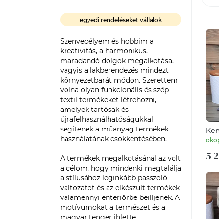
egyedi rendeléseket vállalok
Szenvedélyem és hobbim a 
kreativitás, a harmonikus, 
maradandó dolgok megalkotása, 
vagyis a lakberendezés mindezt 
környezetbarát módon. Szerettem 
volna olyan funkcionális és szép 
textil termékeket létrehozni, 
amelyek tartósak és 
újrafelhasználhatóságukkal 
segítenek a műanyag termékek 
Ken
gy
használatának csökkentésében.

oko
5 2
A termékek megalkotásánál az volt 
a célom, hogy mindenki megtalálja 
a stílusához leginkább passzoló 
változatot és az elkészült termékek 
valamennyi enteriőrbe beilljenek. A 
motívumokat a természet és a 
magyar tenger ihlette.
