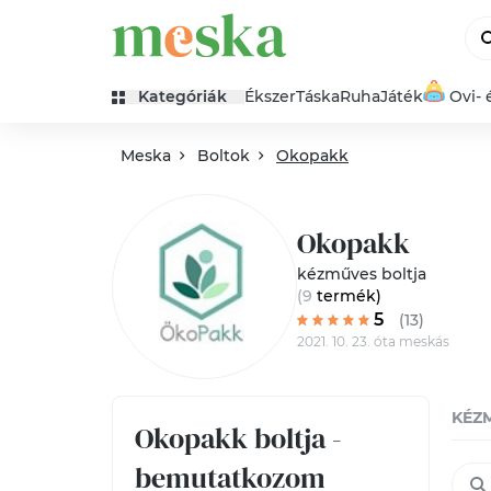
Kategóriák
Ékszer
Táska
Ruha
Játék
Ovi- 
Meska
Boltok
Okopakk
Okopakk
kézműves boltja
(9
termék
)
5
(13)
2021. 10. 23. óta meskás
KÉZ
Okopakk boltja -
bemutatkozom