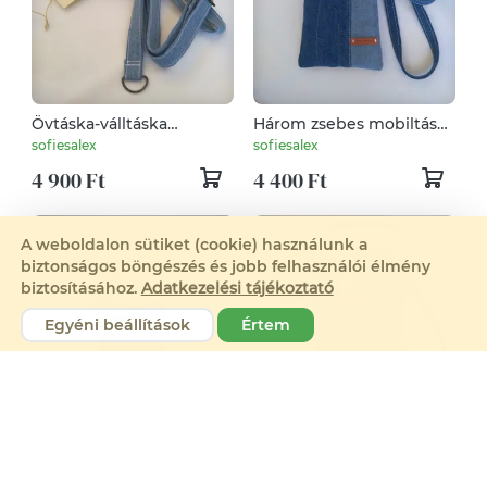
Övtáska-válltáska
Három zsebes mobiltáska
mentett farmerból
mentett farmerból.
sofiesalex
sofiesalex
4 900 Ft
4 400 Ft
A weboldalon sütiket (cookie) használunk a
biztonságos böngészés és jobb felhasználói élmény
biztosításához.
Adatkezelési tájékoztató
Egyéni beállítások
Értem
Keresztpántos
Keresztpántos
mobiltáska, irattáska
mobiltáska, irattáska
sofiesalex
sofiesalex
mentett farmerból.
mentett farmerból