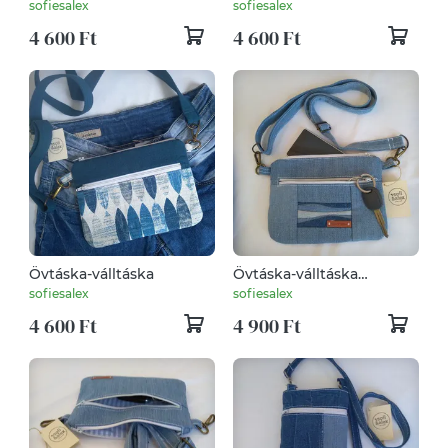
sofiesalex
sofiesalex
4 600 Ft
4 600 Ft
Övtáska-válltáska
Övtáska-válltáska
mentett farmerból
sofiesalex
sofiesalex
4 600 Ft
4 900 Ft