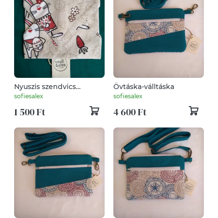
Nyuszis szendvics
Övtáska-válltáska
csomagoló szalvéta
sofiesalex
sofiesalex
1 500 Ft
4 600 Ft