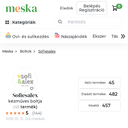
Belépés
0
Eladok
Regisztráció
Kategóriák
»
Ékszer
Táska
Ovi- és sulikezdés
Nászajándék
Meska
Boltok
Sofiesalex
45
Aktív termékei
Sofiesalex
482
Eladott termékei
kézműves boltja
457
Követői
(45
termék
)
5
(144)
2019. 10. 15. óta meskás