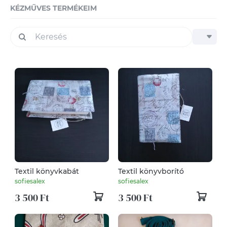
KÉZMŰVES TERMÉKEIM
Textil könyvkabát
Textil könyvborító
sofiesalex
sofiesalex
3 500 Ft
3 500 Ft