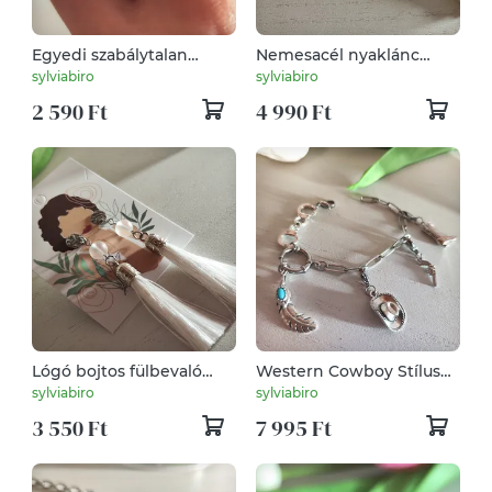
Egyedi szabálytalan
Nemesacél nyaklánc
hematit gumis gyűrű –
fehér bojtos medállal –
sylviabiro
sylviabiro
unisex
elegáns és tartós ékszer!
2 590 Ft
4 990 Ft
Lógó bojtos fülbevaló
Western Cowboy Stílusú
matt hegyikristály
Nemesacél Karkötő
sylviabiro
sylviabiro
gyönggyel – elegáns,
Charmokkal!
3 550 Ft
7 995 Ft
bohém stílus!