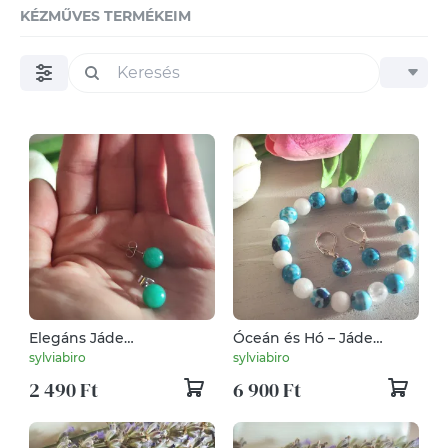
KÉZMŰVES TERMÉKEIM
Elegáns Jáde
Óceán és Hó – Jáde
Ásványékszer –
Ékszerszett
sylviabiro
sylviabiro
Természetes ragyogás
Hegyikristállyal
2 490 Ft
6 900 Ft
nemesacéllal