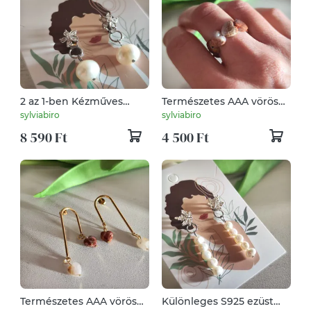
2 az 1-ben Kézműves
Természetes AAA vörös
Ezüst Virág Fülbevaló
jáspis szív gyöngyös
sylviabiro
sylviabiro
Valódi Édesvízi
gyűrű – kényelmes
8 590 Ft
4 500 Ft
Gyönggyel – S925
viselet! 💖
Természetes AAA vörös
Különleges S925 ezüst