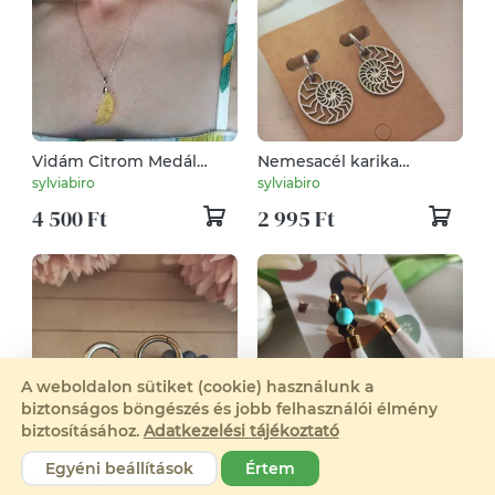
Vidám Citrom Medál
Nemesacél karika
Nemesacél Nyakláncon –
fülbevaló csiga medállal –
sylviabiro
sylviabiro
A tökéletes nyári
elegáns tengeri stílus!
4 500 Ft
2 995 Ft
kiegészítő
A weboldalon sütiket (cookie) használunk a
biztonságos böngészés és jobb felhasználói élmény
biztosításához.
Adatkezelési tájékoztató
Egyéni beállítások
Értem
Aszimmetrikus
Egyedi fehér rojtos-türkiz