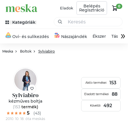
Belépés
0
Eladok
Regisztráció
Kategóriák
»
Ékszer
Táska
Ovi- és sulikezdés
Nászajándék
Meska
Boltok
Sylviabiro
153
Aktív termékei
Sylviabiro
88
Eladott termékei
kézműves boltja
492
Követői
(153
termék
)
5
(43)
2010. 10. 18. óta meskás