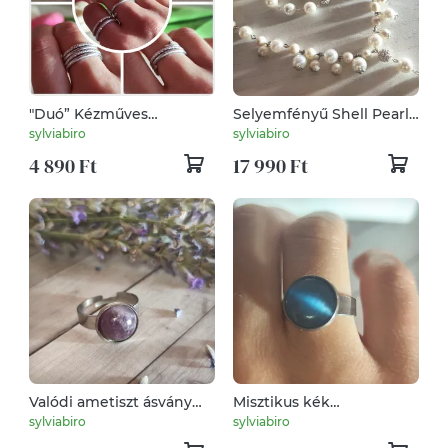
"Duó” Kézműves
Selyemfényű Shell Pearl
Gyűrűszett – Ragyogó,
ékszerszett – Nemesacél,
sylviabiro
sylviabiro
Variálható Unisex Design
praktikus mágneszárral
4 890 Ft
17 990 Ft
és angyalszárnnyal!
Valódi ametiszt ásvány
Misztikus kék
köves nemesacél gyűrű -
macskaszem nemesacél
sylviabiro
sylviabiro
12mm chabochon,
állítható gyűrű (12 mm)