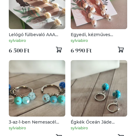
Lelógó fülbevaló AAA
Egyedi, kézműves
minőségű gyöngyökkel –
nemesacél fülbevaló AAA
sylviabiro
sylviabiro
hideg tónusú elegancia!
édesvízi tenyésztett
6 500 Ft
6 990 Ft
gyöngyökkel – időtlen
elegancia prémium
minőségben!
3-az-1-ben Nemesacél
Égkék Óceán Jáde
Karika Fülbevaló
Nemesacél Fülbevaló (8
sylviabiro
sylviabiro
Variálható Ásványokkal
mm)