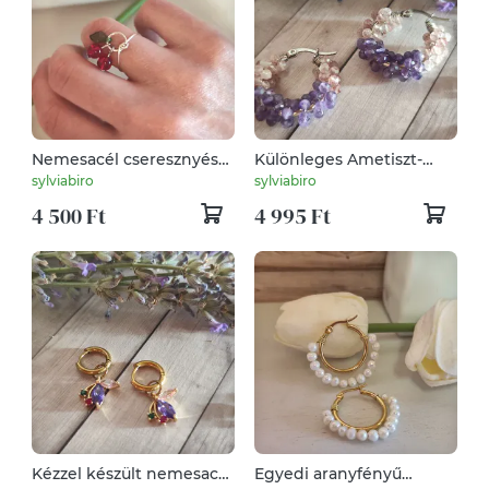
Nemesacél cseresznyés
Különleges Ametiszt-
gyűrű- Egyedi nyári
Eperkvarc nemesacél
sylviabiro
sylviabiro
ékszer!
fülbevaló – Kristályos
4 500 Ft
4 995 Ft
elegancia!
Kézzel készült nemesacél
Egyedi aranyfényű