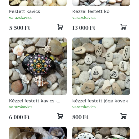
Festett kavics
Kézzel festett kő
varazskavics
varazskavics
5 500 Ft
13 000 Ft
Kézzel festett kavics -
kézzel festett jóga kövek
mandala
varazskavics
varazskavics
6 000 Ft
800 Ft