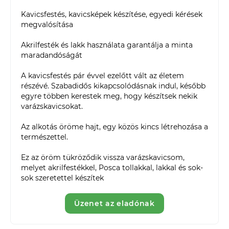
Kavicsfestés, kavicsképek készítése, egyedi kérések 
megvalósítása

Akrilfesték és lakk használata garantálja a minta 
maradandóságát

A kavicsfestés pár évvel ezelőtt vált az életem 
részévé. Szabadidős kikapcsolódásnak indul, később 
egyre többen kerestek meg, hogy készítsek nekik 
varázskavicsokat.

Az alkotás öröme hajt, egy közös kincs létrehozása a 
természettel. 

Ez az öröm tükröződik vissza varázskavicsom, 
melyet akrilfestékkel, Posca tollakkal, lakkal és sok-
sok szeretettel készítek 
Üzenet az eladónak