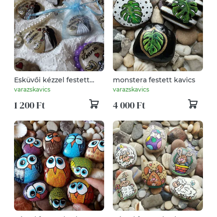
Esküvői kézzel festett
monstera festett kavics
kavics
varazskavics
varazskavics
1 200 Ft
4 000 Ft