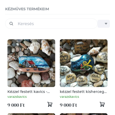
KÉZMŰVES TERMÉKEIM
Kézzel festett kavics -
kézzel festett kisherceg
tengerparti ház
kavics
varazskavics
varazskavics
9 000 Ft
9 000 Ft