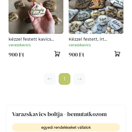
kézzel festett kavics
Kézzel festett, írt
üzenet
kavicsüzenet
varazskavics
varazskavics
900 Ft
900 Ft
1
Varazskavics boltja - bemutatkozom
egyedi rendeléseket vállalok