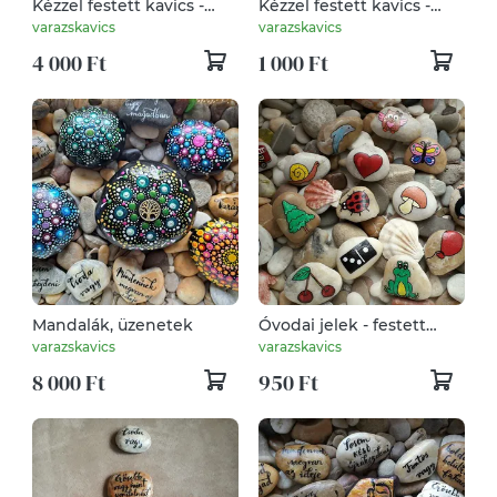
Kézzel festett kavics -
Kézzel festett kavics -
bagoly
húsvét
varazskavics
varazskavics
4 000 Ft
1 000 Ft
Mandalák, üzenetek
Óvodai jelek - festett
kavics
varazskavics
varazskavics
8 000 Ft
950 Ft