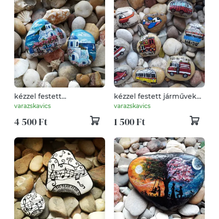
kézzel festett
kézzel festett járművek
Görögország kavicson
kavicson
varazskavics
varazskavics
4 500 Ft
1 500 Ft