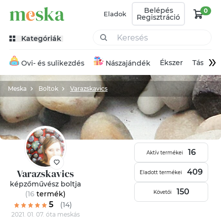
Belépés
0
Eladok
Regisztráció
Kategóriák
»
Ékszer
Táska
Ovi- és sulikezdés
Nászajándék
Meska
Boltok
Varazskavics
16
Aktív termékei
Varazskavics
409
Eladott termékei
képzőművész boltja
150
Követői
(16
termék
)
5
(14)
2021. 01. 07. óta meskás