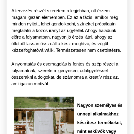
A tervezés részét szeretem a legjobban, ott érzem
magam igazán elememben. Ez az a fázis, amikor még
minden nyitott, lehet gondolkodni, színeket próbálgatni,
megtalálni a közös irányt az ügyféllel. Ahogy haladunk
előre a folyamatban, nagyon jó érzés látni, ahogy az
ötletből lassan összeáll a kész meghívó, és végül
kézzelfoghatóvá válik. Természetesen nem csettintésre.
A nyomtatás és csomagolás is fontos és szép részei a
folyamatnak, szeretem igényesen, odafigyeléssel
összerakni a dolgokat, de számomra a kreatív rész az,
ami igazán motivál.
Nagyon személyes és
ünnepi alkalmakhoz
készítesz termékeket,
mint esküvők vagy