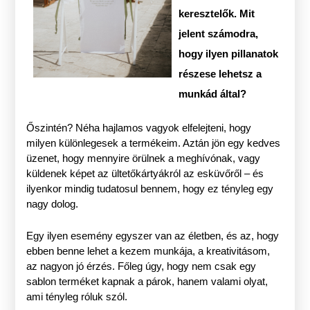
keresztelők. Mit
jelent számodra,
hogy ilyen pillanatok
részese lehetsz a
munkád által?
Őszintén? Néha hajlamos vagyok elfelejteni, hogy
milyen különlegesek a termékeim. Aztán jön egy kedves
üzenet, hogy mennyire örülnek a meghívónak, vagy
küldenek képet az ültetőkártyákról az esküvőről – és
ilyenkor mindig tudatosul bennem, hogy ez tényleg egy
nagy dolog.
Egy ilyen esemény egyszer van az életben, és az, hogy
ebben benne lehet a kezem munkája, a kreativitásom,
az nagyon jó érzés. Főleg úgy, hogy nem csak egy
sablon terméket kapnak a párok, hanem valami olyat,
ami tényleg róluk szól.