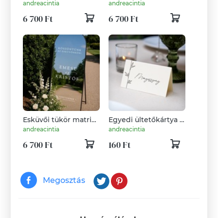
- Logóval
- Logóval
andreacintia
andreacintia
6 700 Ft
6 700 Ft
Esküvői tükör matrica
Egyedi ültetőkártya -
- Logóval
menühöz passzoló
andreacintia
andreacintia
6 700 Ft
160 Ft
Megosztás