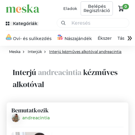
Belépés
0
Eladok
Regisztráció
Kategóriák
»
Ékszer
Táska
Ovi- és sulikezdés
Nászajándék
Meska
Interjúk
Interjú kézműves alkotóval andreacintia
Interjú
andreacintia
kézműves
alkotóval
Bemutatkozik
andreacintia