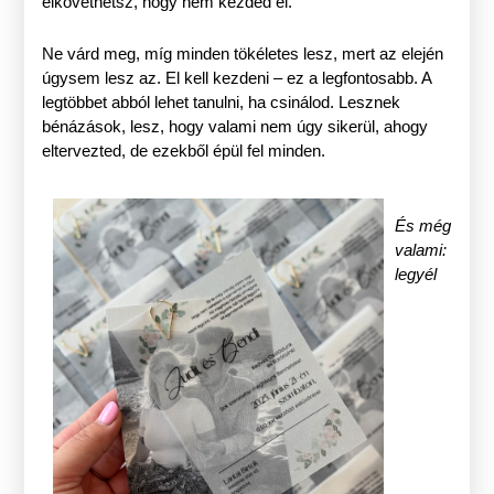
elkövethetsz, hogy nem kezded el.
Ne várd meg, míg minden tökéletes lesz, mert az elején
úgysem lesz az. El kell kezdeni – ez a legfontosabb. A
legtöbbet abból lehet tanulni, ha csinálod. Lesznek
bénázások, lesz, hogy valami nem úgy sikerül, ahogy
eltervezted, de ezekből épül fel minden.
És még
valami:
legyél