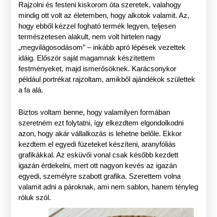
Rajzolni és festeni kiskorom óta szeretek, valahogy
mindig ott volt az életemben, hogy alkotok valamit. Az,
hogy ebből kézzel fogható termék legyen, teljesen
természetesen alakult, nem volt hirtelen nagy
„megvilágosodásom” – inkább apró lépések vezettek
idáig. Először saját magamnak készítettem
festményeket, majd ismerősöknek. Karácsonykor
például portrékat rajzoltam, amikből ajándékok születtek
a fa alá.
Biztos voltam benne, hogy valamilyen formában
szeretném ezt folytatni, így elkezdtem elgondolkodni
azon, hogy akár vállalkozás is lehetne belőle. Ekkor
kezdtem el egyedi füzeteket készíteni, aranyfóliás
grafikákkal. Az esküvői vonal csak később kezdett
igazán érdekelni, mert ott nagyon kevés az igazán
egyedi, személyre szabott grafika. Szerettem volna
valamit adni a pároknak, ami nem sablon, hanem tényleg
róluk szól.