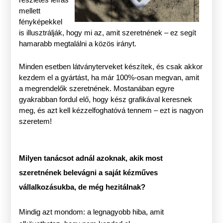
részletes leírás
mellett
fényképekkel
is illusztrálják, hogy mi az, amit szeretnének – ez segít
hamarabb megtalálni a közös irányt.
Minden esetben látványterveket készítek, és csak akkor
kezdem el a gyártást, ha már 100%-osan megvan, amit
a megrendelők szeretnének. Mostanában egyre
gyakrabban fordul elő, hogy kész grafikával keresnek
meg, és azt kell kézzelfoghatóvá tennem – ezt is nagyon
szeretem!
Milyen tanácsot adnál azoknak, akik most
szeretnének belevágni a saját kézműves
vállalkozásukba, de még hezitálnak?
Mindig azt mondom: a legnagyobb hiba, amit