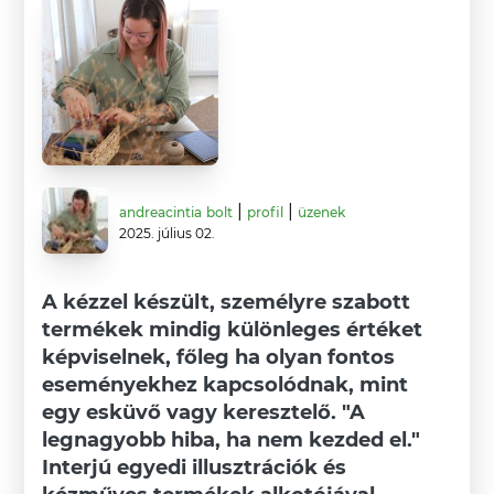
|
|
andreacintia
bolt
profil
üzenek
2025. július 02.
A kézzel készült, személyre szabott
termékek mindig különleges értéket
képviselnek, főleg ha olyan fontos
eseményekhez kapcsolódnak, mint
egy esküvő vagy keresztelő. "A
legnagyobb hiba, ha nem kezded el."
Interjú egyedi illusztrációk és