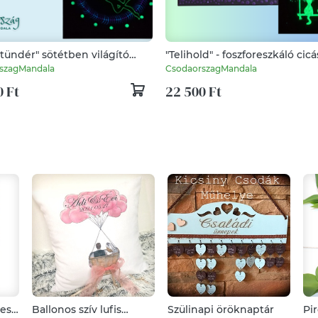
 tündér" sötétben világító
"Telihold" - foszforeszkáló cicá
ott mandala
pontozott festmény
szagMandala
CsodaorszagMandala
0 Ft
22 500 Ft
zes
Ballonos szív lufis
Szülinapi öröknaptár
Pi