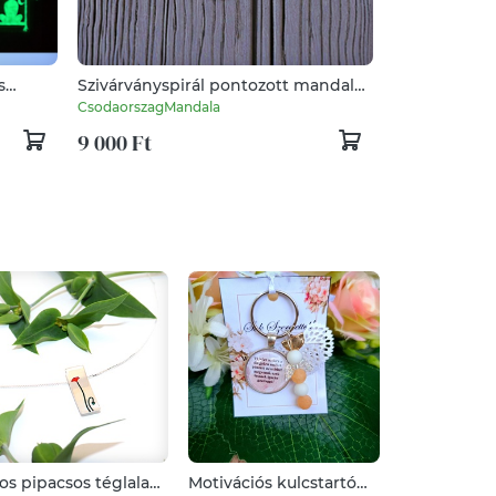
s
Szivárványspirál pontozott mandalás
ékszerszett
CsodaorszagMandala
9 000 Ft
ros pipacsos téglalap,
Motivációs kulcstartó
Cipzáras kö