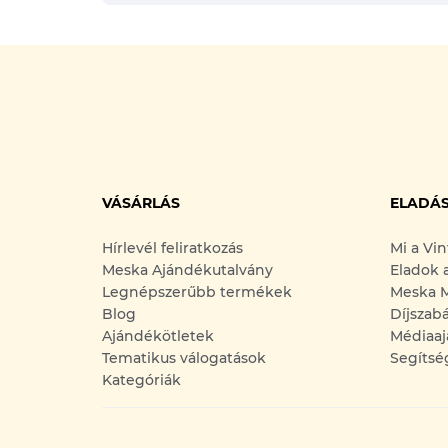
VÁSÁRLÁS
ELADÁ
Hírlevél feliratkozás
Mi a Vi
Meska Ajándékutalvány
Eladok 
Legnépszerűbb termékek
Meska M
Blog
Díjszab
Ajándékötletek
Médiaaj
Tematikus válogatások
Segítsé
Kategóriák