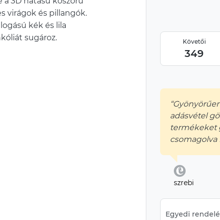
e a 3D hatású koszorú
s virágok és pillangók.
logású kék és lila
kóliát sugároz.
Követői
349
“Gyönyörűen
adásvétel gö
termékeket 
csomagolva 
szrebi
Egyedi rendelés