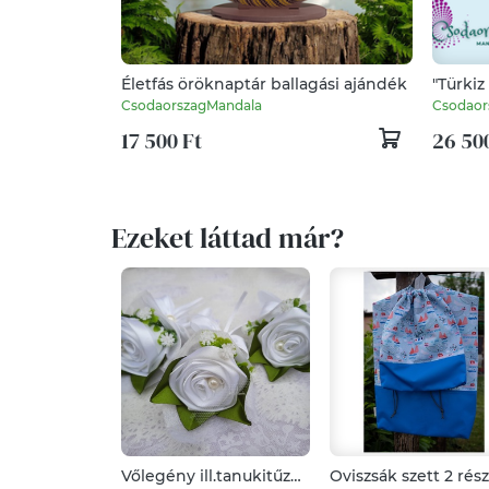
Életfás öröknaptár ballagási ajándék
"Türkiz
pontoz
CsodaorszagMandala
Csodaor
17 500 Ft
26 50
Ezeket láttad már?
Vőlegény ill.tanukitűző
Oviszsák szett 2 rés