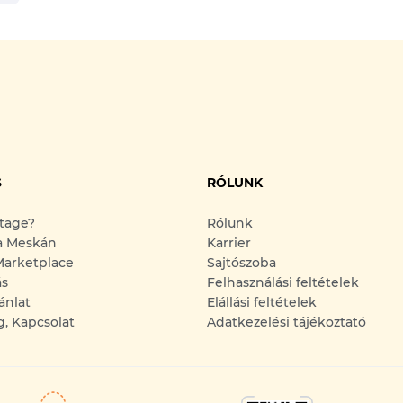
S
RÓLUNK
ntage?
Rólunk
a Meskán
Karrier
arketplace
Sajtószoba
ás
Felhasználási feltételek
ánlat
Elállási feltételek
g, Kapcsolat
Adatkezelési tájékoztató