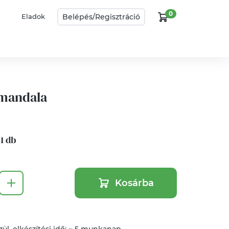
0
Belépés/
Regisztráció
Eladok
mandala
 1 db
Kosárba