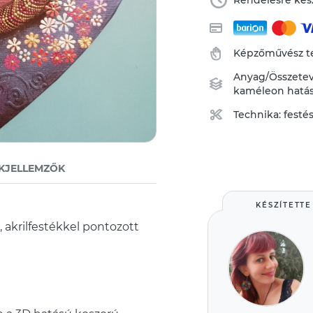
Rendelésre kész
Képzőművész 
Anyag/Összete
kaméleon hatású
Technika:
festé
KJELLEMZŐK
KÉSZÍTETTE
, akrilfestékkel pontozott