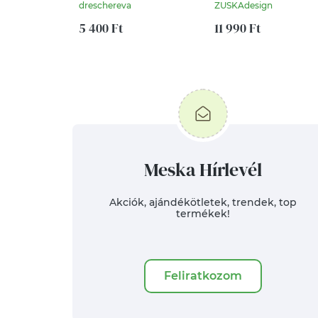
3db
"Halászhajó"
dreschereva
ZUSKAdesign
5 400 Ft
11 990 Ft
Meska Hírlevél
Akciók, ajándékötletek, trendek, top
termékek!
Feliratkozom