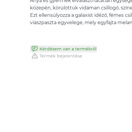
Anya és gyermek elválaszthatatlan egység
közepén, körülöttük vidáman csillogó, színe
Ezt ellensúlyozza a galaxist idéző, fémes csil
viaszpaszta egyvelege, mely egyfajta melan
Kérdésem van a termékről
Termék bejelentése