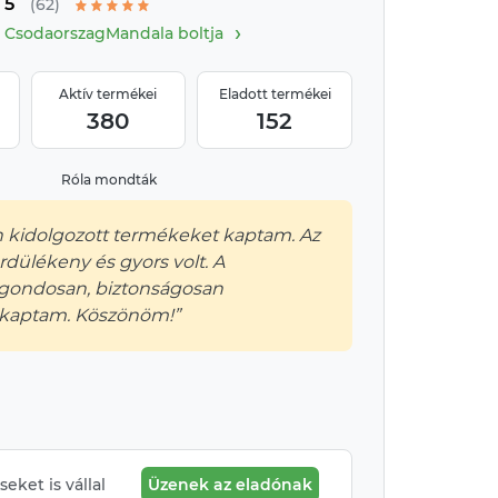
5
változatban is
(62)
›
CsodaorszagMandala boltja
Aktív termékei
Eladott termékei
380
152
Róla mondták
 kidolgozott termékeket kaptam. Az
rdülékeny és gyors volt. A
gondosan, biztonságosan
kaptam. Köszönöm!”
eket is vállal
Üzenek az eladónak