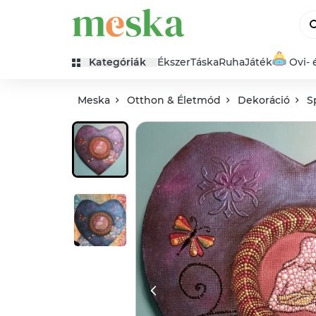
Kategóriák
Ékszer
Táska
Ruha
Játék
Ovi- 
Meska
Otthon & Életmód
Dekoráció
S