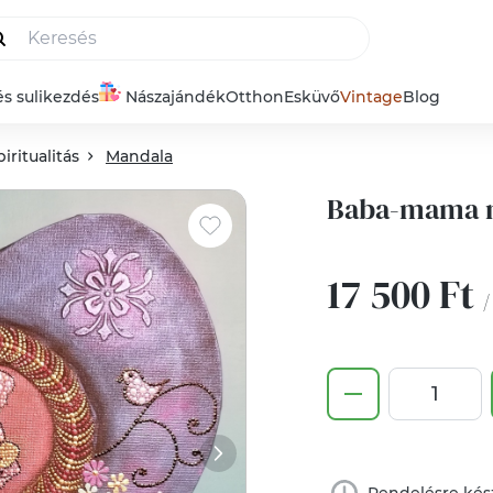
és sulikezdés
Nászajándék
Otthon
Esküvő
Vintage
Blog
piritualitás
Mandala
Baba-mama 
17 500 Ft
/