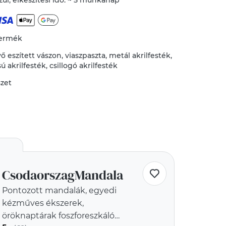
ül, elkészítési idő: ~ 5 munkanap
termék
vő
eszített vászon
,
viaszpaszta
,
metál akrilfesték
,
 akrilfesték
,
csillogó akrilfesték
szet
CsodaorszagMandala
Pontozott mandalák, egyedi
kézműves ékszerek,
öröknaptárak foszforeszkáló