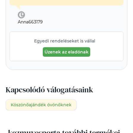
Anna663179
Egyedi rendeléseket is vállal
Üzenek az eladónak
Kapcsolódó válogatásaink
Köszönőajándék óvónőknek
kezmuvesporta további termékei