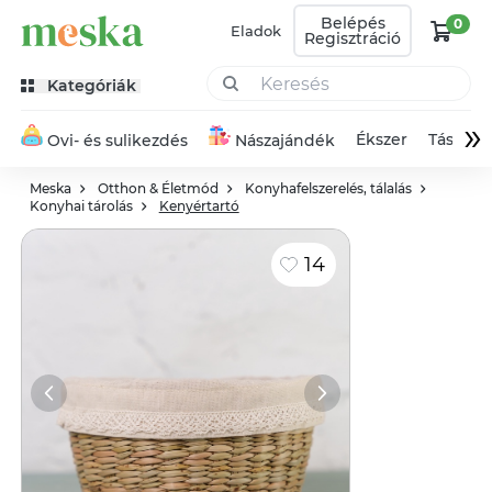
Belépés
0
Eladok
Regisztráció
Kategóriák
»
Ékszer
Táska
Ovi- és sulikezdés
Nászajándék
Meska
Otthon & Életmód
Konyhafelszerelés, tálalás
Konyhai tárolás
Kenyértartó
14