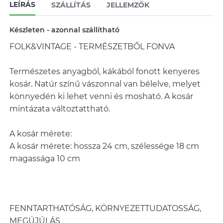
LEÍRÁS
SZÁLLÍTÁS
JELLEMZŐK
Készleten - azonnal szállítható
FOLK&VINTAGE - TERMÉSZETBŐL FONVA
Természetes anyagból, kákából fonott kenyeres
kosár. Natúr színű vászonnal van bélelve, melyet
könnyedén ki lehet venni és mosható. A kosár
mintázata változtattható.
A kosár mérete:
A kosár mérete: hossza 24 cm, szélessége 18 cm
magassága 10 cm
FENNTARTHATÓSÁG, KÖRNYEZETTUDATOSSÁG,
MEGÚJÚLÁS