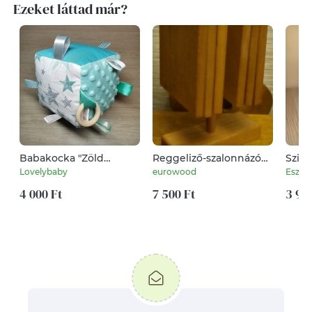
Ezeket láttad már?
Babakocka "Zöld
Reggeliző-szalonnázó
Szive
csillagos" világos zöld
deszka szett asztali
Lovelybaby
eurowood
Eszte
minky-vel
tartóban
4 000 Ft
7 500 Ft
3 99