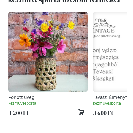
Fonott üveg
Tavaszi Élményfon
Készíts velem tulip
kezmuvesporta
kezmuvesporta
csuhéból
3 200 Ft
3 600 Ft