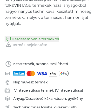
folk&VINTAGE termékek hazai anyagokból
hagyományos technikával készített minőségi
termékek, melyek a természet harmóniáját
Kérdésem van a termékről
Termék bejelentése
Késztermék, azonnal szállítható
Népművész termék
Vintage stílusú termék (Vintage stílusú)
Anyag/Összetevő
káka
,
vászon
,
gyékény
Technika:
fonás (csuhé, gyékény, stb.)