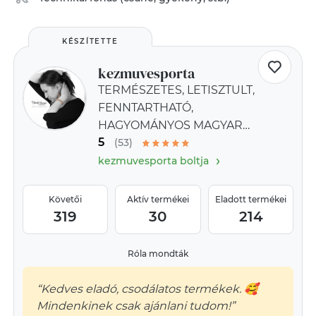
KÉSZÍTETTE
kezmuvesporta
TERMÉSZETES, LETISZTULT,
FENNTARTHATÓ,
HAGYOMÁNYOS MAGYAR
5
KÉZMŰVES TERMÉKEK
(53)
›
kezmuvesporta boltja
Követői
Aktív termékei
Eladott termékei
319
30
214
Róla mondták
“Kedves eladó, csodálatos termékek. 🥰
Mindenkinek csak ajánlani tudom!”