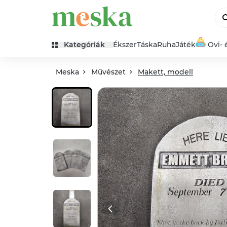
Kategóriák
Ékszer
Táska
Ruha
Játék
Ovi- 
Meska
Művészet
Makett, modell