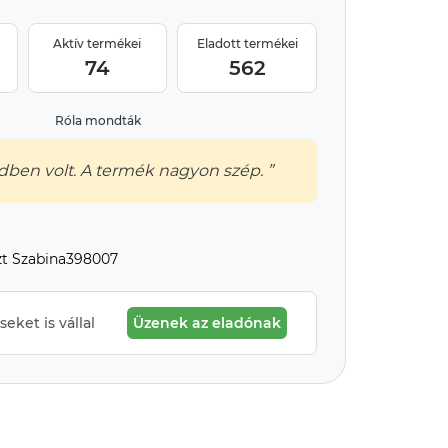
Aktív termékei
Eladott termékei
74
562
Róla mondták
ben volt. A termék nagyon szép. ”
zt Szabina398007
eket is vállal
Üzenek az eladónak