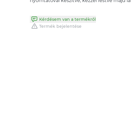
nyomtatóval keszítve, kézzel festve majd l
Kérdésem van a termékről
Termék bejelentése