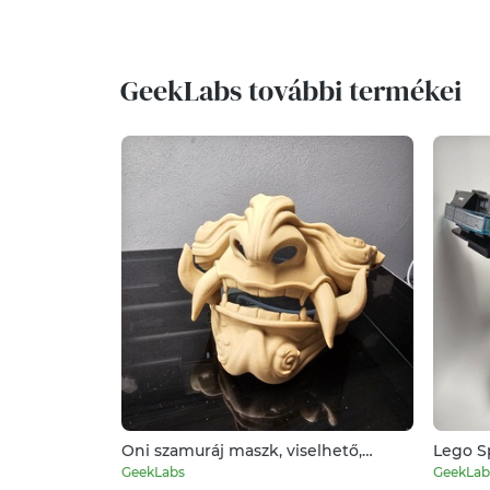
GeekLabs további termékei
Oni szamuráj maszk, viselhető,
Lego S
cosplay, szilveszterre, bulizáshoz
jövőbe 
GeekLabs
GeekLab
vagy álarcos bálba