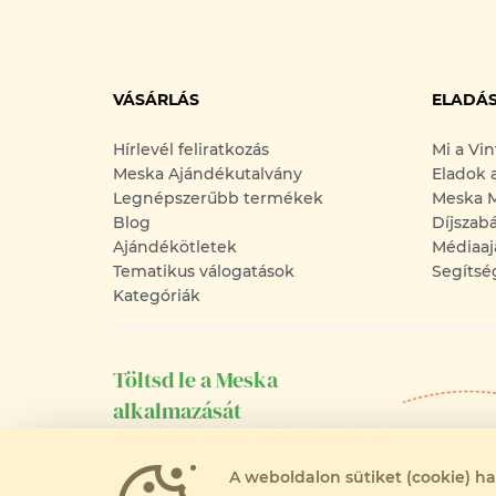
VÁSÁRLÁS
ELADÁ
Hírlevél feliratkozás
Mi a Vi
Meska Ajándékutalvány
Eladok 
Legnépszerűbb termékek
Meska M
Blog
Díjszab
Ajándékötletek
Médiaaj
Tematikus válogatások
Segítsé
Kategóriák
Töltsd le a Meska
alkalmazását
Android-os és iOS-es telefonodra is!
A weboldalon sütiket (cookie) h