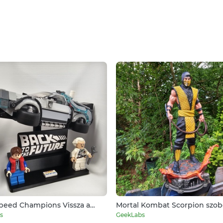
peed Champions Vissza a
Mortal Kombat Scorpion szob
DeLorean tartó, talp
s
GeekLabs