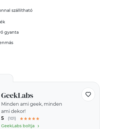
nnal szállítható
mék
vő
gyanta
enmás
GeekLabs
Minden ami geek, minden
ami dekor!
5
(101)
›
GeekLabs boltja