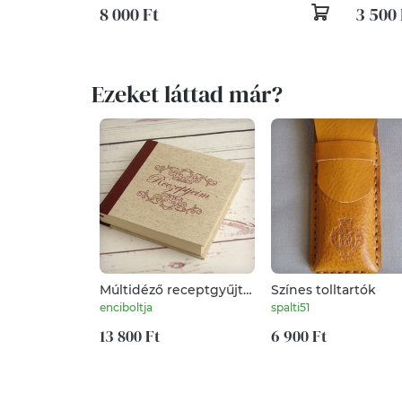
8 000 Ft
3 500 
Ezeket láttad már?
Múltidéző receptgyűjtő
Színes tolltartók
könyv, recepteskönyv,
enciboltja
spalti51
személyes, vintage
stílusú ajándék. Névre
13 800 Ft
6 900 Ft
szólóan is: egyedi
címmel, névvel