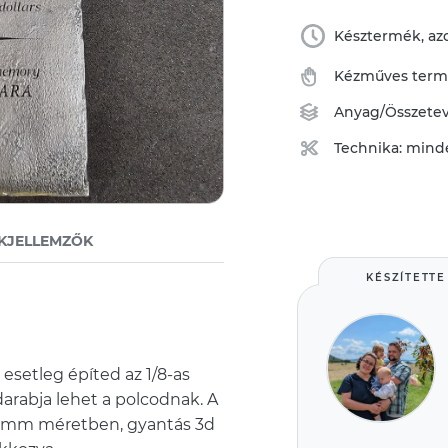
Késztermék, azo
Kézműves ter
Anyag/Összete
Technika:
mind
KJELLEMZŐK
KÉSZÍTETTE
 esetleg építed az 1/8-as
arabja lehet a polcodnak. A
5 mm méretben, gyantás 3d