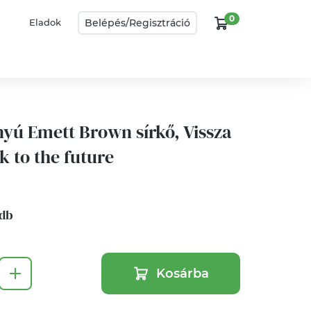
0
Belépés/
Regisztráció
Eladok
nyú Emett Brown sírkő, Vissza
k to the future
 db
Kosárba