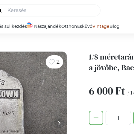
és sulikezdés
Nászajándék
Otthon
Esküvő
Vintage
Blog
1/8 méretará
2
a jövőbe, Bac
6 000 Ft
/ 1