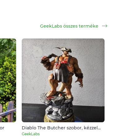
GeekLabs összes terméke
or
Diablo The Butcher szobor, kézzel
festve
GeekLabs