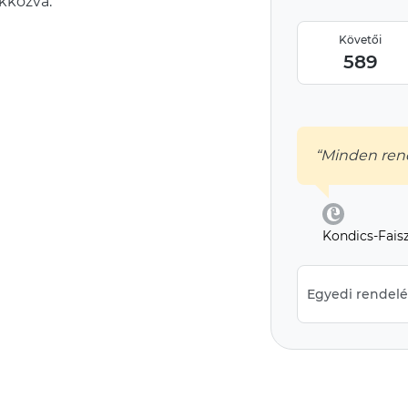
akkozva.
Követői
589
“Minden rend
Kondics-Fais
Egyedi rendelés