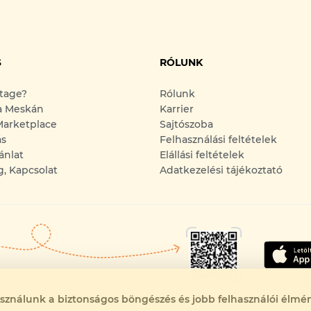
S
RÓLUNK
ntage?
Rólunk
a Meskán
Karrier
arketplace
Sajtószoba
ás
Felhasználási feltételek
ánlat
Elállási feltételek
g, Kapcsolat
Adatkezelési tájékoztató
asználunk a biztonságos böngészés és jobb felhasználói élmén