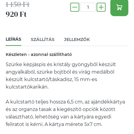
1 150 Ft
920 Ft
LEÍRÁS
SZÁLLÍTÁS
JELLEMZŐK
Készleten - azonnal szállítható
Szürke képjáspis és kristály gyöngyből készült
angyalkából, szürke bojtból és virág medálból
készült kulcstartó/táskadísz, 15 mm-es
kulcstartókarikán.
A kulcstartó teljes hossza 6,5 cm, az ajándékkártya
és az organza tasak a kiegészítő opciók között
választható, lehetőség van a kártyára egyedi
feliratot is kérni. A kártya mérete 5x7 cm.