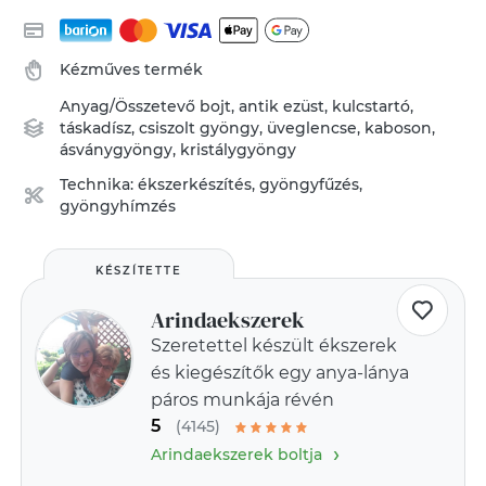
Kézműves termék
Anyag/Összetevő
bojt
,
antik ezüst
,
kulcstartó
,
táskadísz
,
csiszolt gyöngy
,
üveglencse
,
kaboson
,
ásványgyöngy
,
kristálygyöngy
Technika:
ékszerkészítés
,
gyöngyfűzés,
gyöngyhímzés
KÉSZÍTETTE
Arindaekszerek
Szeretettel készült ékszerek
és kiegészítők egy anya-lánya
páros munkája révén
5
(4145)
›
Arindaekszerek boltja