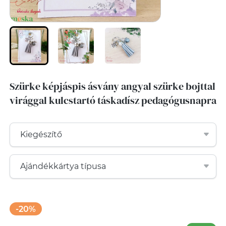
Szürke képjáspis ásvány angyal szürke bojttal
virággal kulcstartó táskadísz pedagógusnapra
-20%