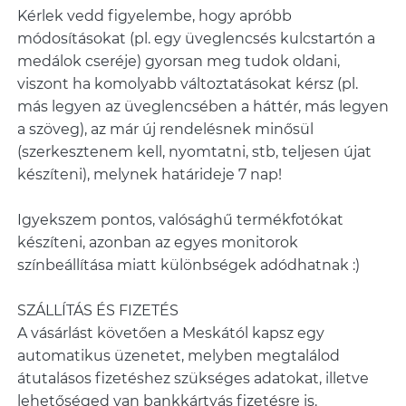
Kérlek vedd figyelembe, hogy apróbb
módosításokat (pl. egy üveglencsés kulcstartón a
medálok cseréje) gyorsan meg tudok oldani,
viszont ha komolyabb változtatásokat kérsz (pl.
más legyen az üveglencsében a háttér, más legyen
a szöveg), az már új rendelésnek minősül
(szerkesztenem kell, nyomtatni, stb, teljesen újat
készíteni), melynek határideje 7 nap!
Igyekszem pontos, valósághű termékfotókat
készíteni, azonban az egyes monitorok
színbeállítása miatt különbségek adódhatnak :)
SZÁLLÍTÁS ÉS FIZETÉS
A vásárlást követően a Meskától kapsz egy
automatikus üzenetet, melyben megtalálod
átutalásos fizetéshez szükséges adatokat, illetve
lehetőséged van bankkártyás fizetésre is.