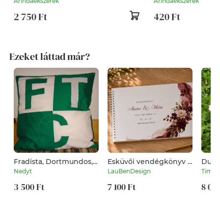
Arindaekszerek
Arindaekszerek
ajándék nőknek
2 750 Ft
420 Ft
Ezeket láttad már?
Fradista, Dortmundos,
Esküvői vendégkönyv –
Dudu
sakkos patchwork
Burgundi, bordó
Nedyt
LauBenDesign
Timik
díszpárna
virágos
3 500 Ft
7 100 Ft
8 000