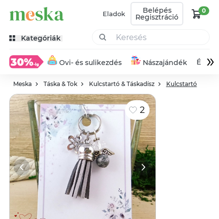
Belépés
0
Eladok
Regisztráció
Kategóriák
»
Éksze
Ovi- és sulikezdés
Nászajándék
Meska
Táska & Tok
Kulcstartó & Táskadísz
Kulcstartó
2