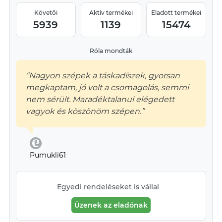
Követői
Aktív termékei
Eladott termékei
5939
1139
15474
Róla mondták
“Nagyon szépek a táskadíszek, gyorsan
megkaptam, jó volt a csomagolás, semmi
nem sérült. Maradéktalanul elégedett
vagyok és köszönöm szépen.”
Pumukli61
Egyedi rendeléseket is vállal
Üzenek az eladónak