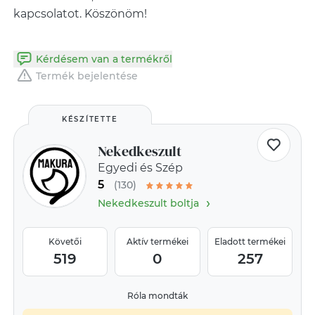
kapcsolatot. Köszönöm!
Kérdésem van a termékről
Termék bejelentése
KÉSZÍTETTE
Nekedkeszult
Egyedi és Szép
5
(130)
›
Nekedkeszult boltja
Követői
Aktív termékei
Eladott termékei
519
0
257
Róla mondták