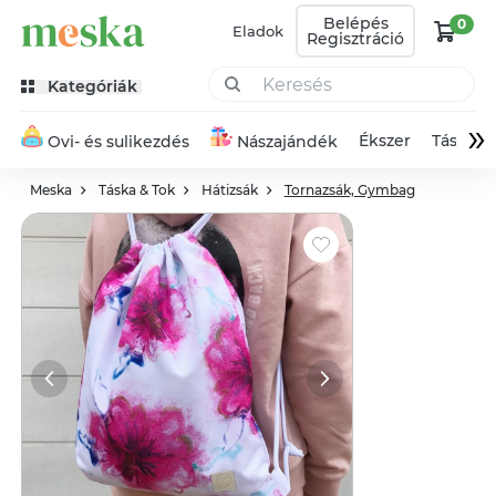
Belépés
0
Eladok
Regisztráció
Kategóriák
»
Ékszer
Táska
Ovi- és sulikezdés
Nászajándék
Meska
Táska & Tok
Hátizsák
Tornazsák, Gymbag