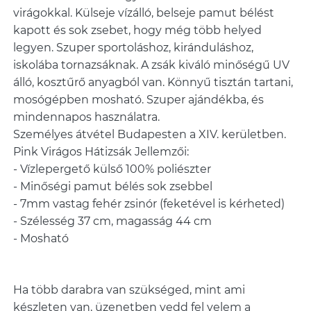
virágokkal. Külseje vízálló, belseje pamut bélést
kapott és sok zsebet, hogy még több helyed
legyen. Szuper sportoláshoz, kiránduláshoz,
iskolába tornazsáknak. A zsák kiváló minőségű UV
álló, kosztűrő anyagból van. Könnyű tisztán tartani,
mosógépben mosható. Szuper ajándékba, és
mindennapos használatra.
Személyes átvétel Budapesten a XIV. kerületben.
Pink Virágos Hátizsák Jellemzői:
- Vízlepergető külső 100% poliészter
- Minőségi pamut bélés sok zsebbel
- 7mm vastag fehér zsinór (feketével is kérheted)
- Szélesség 37 cm, magasság 44 cm
- Mosható
Ha több darabra van szükséged, mint ami
készleten van, üzenetben vedd fel velem a