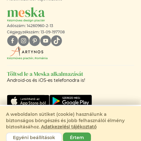
Adószám: 14260960-2-13
Cégjegyzékszám: 13-09-197708
Kézműves piactér, Románia
Töltsd le a Meska alkalmazását
Android-os és iOS-es telefonodra is!
Csak 1 elérhető
A weboldalon sütiket (cookie) használunk a
biztonságos böngészés és jobb felhasználói élmény
Eladva
©2008-2026 - MESKA.HU -
biztosításához.
Adatkezelési tájékoztató
MINDEN JOG FENNTARTVA!
Eladó termékei
Egyéni beállítások
Értem