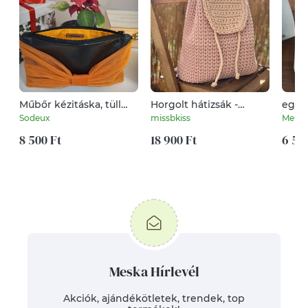
Műbőr kézitáska, tüll
Horgolt hátizsák -
egyed
masnival
púder-lazac
kínál
Sodeux
missbkiss
Melind
8 500 Ft
18 900 Ft
6 50
Meska Hírlevél
Akciók, ajándékötletek, trendek, top