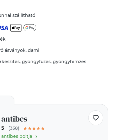
nnal szállítható
mék
vő
ásványok
,
damil
rkészítés
,
gyöngyfűzés, gyöngyhímzés
antibes
5
(358)
›
antibes boltja