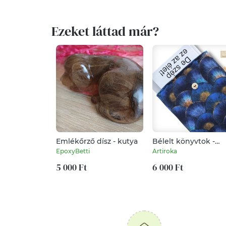
Ezeket láttad már?
Emlékőrző dísz - kutya
Bélelt könyvtok -
prémium pamutból,
EpoxyBetti
Artiroka
naplemente a
5 000 Ft
hullámok tengerén
6 000 Ft
mintával - Artiroka
design