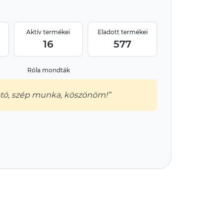
Aktív termékei
Eladott termékei
16
577
Róla mondták
otó, szép munka, köszönöm!”