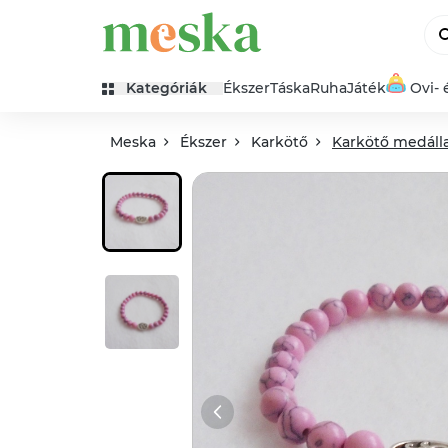
Kategóriák
Ékszer
Táska
Ruha
Játék
Ovi- 
Meska
Ékszer
Karkötő
Karkötő medálla