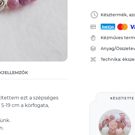
Késztermék, azo
Kézműves ter
Anyag/Összete
Technika:
éksze
KJELLEMZŐK
ítettem ezt a szépséges
KÉSZÍTETTE
, 5-19 cm a körfogata,
sünk.