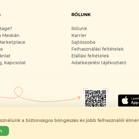
S
RÓLUNK
ntage?
Rólunk
a Meskán
Karrier
arketplace
Sajtószoba
ás
Felhasználási feltételek
ánlat
Elállási feltételek
g, Kapcsolat
Adatkezelési tájékoztató
asználunk a biztonságos böngészés és jobb felhasználói élmén
RTVA!
m