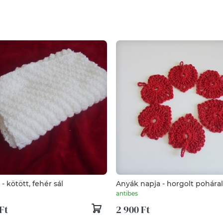
- kötött, fehér sál
Anyák napja - horgolt pohára
antibes
Ft
2 900 Ft