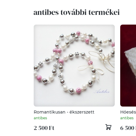
antibes további termékei
Romantikusan - ékszerszett
Hóesés 
antibes
antibes
2 500 Ft
6 500 