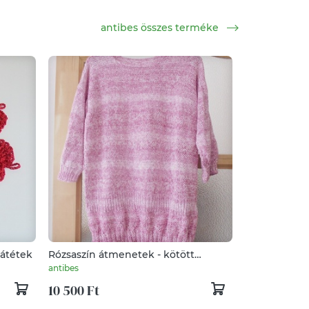
antibes összes terméke
látétek
Rózsaszín átmenetek - kötött
pulóver
antibes
10 500 Ft