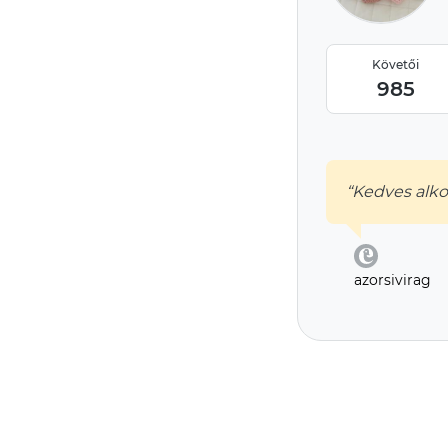
Követői
985
“Kedves alk
azorsivirag