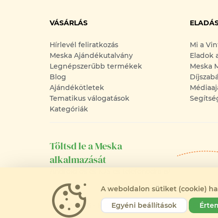
VÁSÁRLÁS
ELADÁ
Hírlevél feliratkozás
Mi a Vi
Meska Ajándékutalvány
Eladok 
Legnépszerűbb termékek
Meska M
Blog
Díjszab
Ajándékötletek
Médiaaj
Tematikus válogatások
Segítsé
Kategóriák
Töltsd le a Meska
alkalmazását
Android-os és iOS-es telefonodra is!
A weboldalon sütiket (cookie) h
©2008-2026 - MESKA.HU - MINDEN JOG FENNTA
Egyéni beállítások
Érte