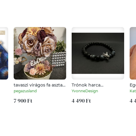
tavaszi virágos fa asztal
Trónok harca
Eg
disz
ásványkarkötő "farkas"
bo
pegazusland
YvonneDesign
Kat
7 900 Ft
4 490 Ft
4 