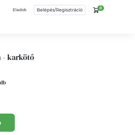
0
Belépés/
Regisztráció
Eladok
 - karkötő
 db
a