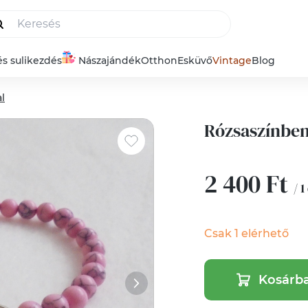
és sulikezdés
Nászajándék
Otthon
Esküvő
Vintage
Blog
l
Rózsaszínben
2 400 Ft
/ 1
Csak 1 elérhető
Kosárb