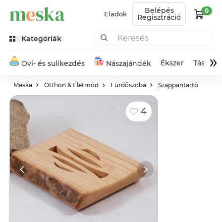
Belépés
0
Eladok
Regisztráció
Kategóriák
»
Ékszer
Táska
Ovi- és sulikezdés
Nászajándék
Meska
Otthon & Életmód
Fürdőszoba
Szappantartó
4