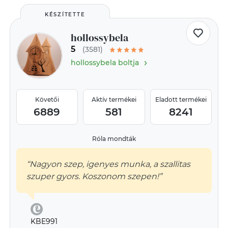
KÉSZÍTETTE
hollossybela
5
(3581)
›
hollossybela boltja
Követői
Aktív termékei
Eladott termékei
6889
581
8241
Róla mondták
“Nagyon szep, igenyes munka, a szallitas
szuper gyors. Koszonom szepen!”
KBE991