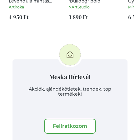
Levendula mintás
"bulldog" póló
Gyön
nagyméretű neszesszer
Artiroka
NArtStudio
MiniN
4 950 Ft
3 890 Ft
6 50
Meska Hírlevél
Akciók, ajándékötletek, trendek, top
termékek!
Feliratkozom