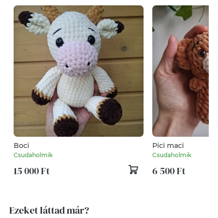
Boci
Pici maci
Csudaholmik
Csudaholmik
15 000 Ft
6 500 Ft
Ezeket láttad már?