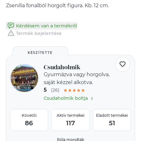
Zsenília fonalból horgolt figura. Kb. 12 cm.
Kérdésem van a termékről
Termék bejelentése
KÉSZÍTETTE
Csudaholmik
Gyurmázva vagy horgolva,
saját kézzel alkotva.
5
(26)
›
Csudaholmik boltja
Követői
Aktív termékei
Eladott termékei
86
117
51
Róla mondták