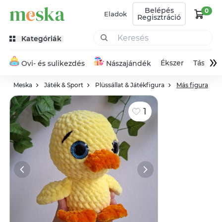
Belépés
0
Eladok
Regisztráció
Kategóriák
»
Ékszer
Táska
Ovi- és sulikezdés
Nászajándék
Meska
Játék & Sport
Plüssállat & Játékfigura
Más figura
1