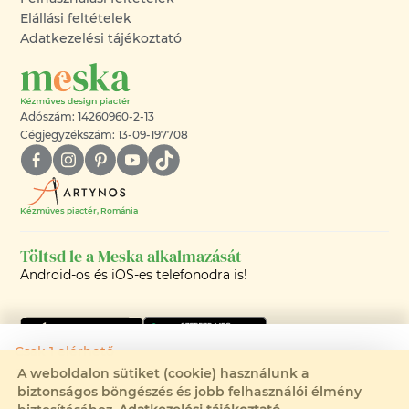
Elállási feltételek
Adatkezelési tájékoztató
Adószám: 14260960-2-13
Cégjegyzékszám: 13-09-197708
Kézműves piactér, Románia
Töltsd le a Meska alkalmazását
Android-os és iOS-es telefonodra is!
Csak 1 elérhető
A weboldalon sütiket (cookie) használunk a
Rendelhető:
biztonságos böngészés és jobb felhasználói élmény
Eladva
©2008-2026 - MESKA.HU -