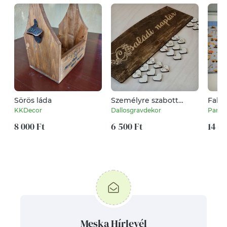
Sörös láda
Személyre szabott
Falv
Családi naptár
KKDecor
Dallosgravdekor
PamiE
8 000 Ft
6 500 Ft
14 4
Meska Hírlevél