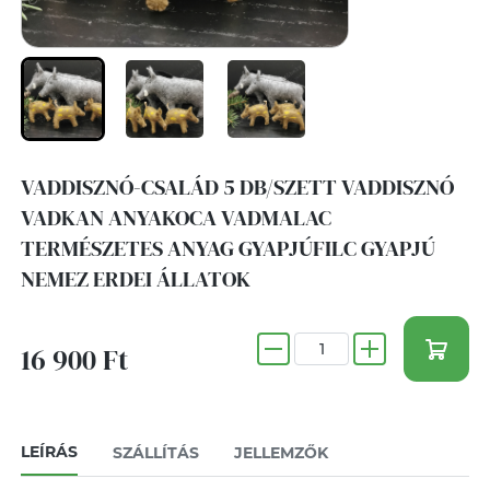
VADDISZNÓ-CSALÁD 5 DB/SZETT VADDISZNÓ
VADKAN ANYAKOCA VADMALAC
TERMÉSZETES ANYAG GYAPJÚFILC GYAPJÚ
NEMEZ ERDEI ÁLLATOK
16 900 Ft
LEÍRÁS
SZÁLLÍTÁS
JELLEMZŐK