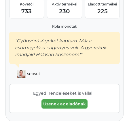
Követői
Aktív termékei
Eladott termékei
733
230
225
Róla mondták
“Gyönyörűségeket kaptam. Már a
csomagolása is igényes volt. A gyerekek
imádják! Hálásan köszönöm!”
sepsut
Egyedi rendeléseket is vállal
Üzenek az eladónak