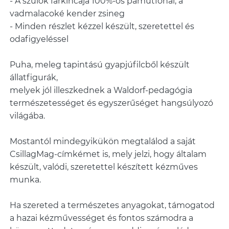
- A szülők farkincája 100%-os pamutfonal, a
vadmalacoké kender zsineg
- Minden részlet kézzel készült, szeretettel és
odafigyeléssel
Puha, meleg tapintású gyapjúfilcből készült
állatfigurák,
melyek jól illeszkednek a Waldorf-pedagógia
természetességet és egyszerűséget hangsúlyozó
világába.
Mostantól mindegyikükön megtalálod a saját
CsillagMag-címkémet is, mely jelzi, hogy általam
készült, valódi, szeretettel készített kézműves
munka.
Ha szereted a természetes anyagokat, támogatod
a hazai kézművességet és fontos számodra a