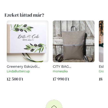
Ezeket láttad már?
Greenery Esküvői
CITY BAG
Eskü
Emlékkönyv,
HÁTIZSÁK/LAPTOPTÁSKA/OLDA
Homo
LindaButtercup
moneszka
Gravit
Vendégkönyv, könyv,
: Szürke szövettel
– Mi
Esküvői vendégkönyv,
12 500 Ft
17 990 Ft
18 89
zöld levél, eukaliptusz,
oliva ág, oliva bogyó