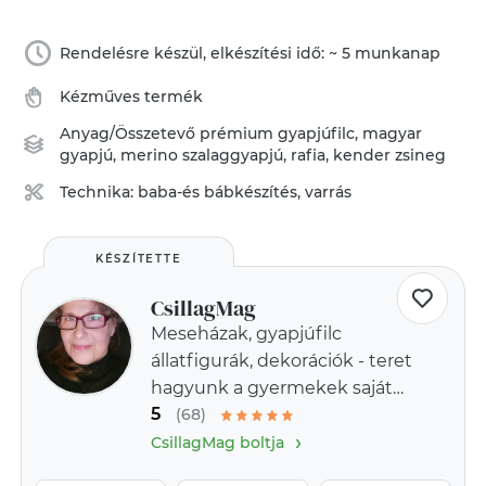
Rendelésre készül, elkészítési idő: ~ 5 munkanap
Kézműves termék
Anyag/Összetevő
prémium gyapjúfilc
,
magyar
gyapjú
,
merino szalaggyapjú
,
rafia
,
kender zsineg
Technika:
baba-és bábkészítés
,
varrás
KÉSZÍTETTE
CsillagMag
Meseházak, gyapjúfilc
állatfigurák, dekorációk - teret
hagyunk a gyermekek saját
5
meséinek!
(68)
›
CsillagMag boltja