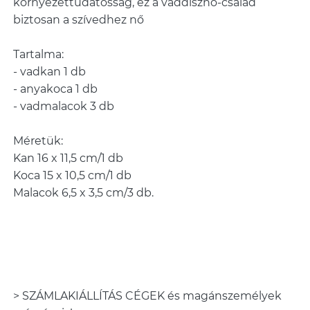
környezettudatosság, ez a vaddisznó-család
biztosan a szívedhez nő
Tartalma:
- vadkan 1 db
- anyakoca 1 db
- vadmalacok 3 db
Méretük:
Kan 16 x 11,5 cm/1 db
Koca 15 x 10,5 cm/1 db
Malacok 6,5 x 3,5 cm/3 db.
> SZÁMLAKIÁLLÍTÁS CÉGEK és magánszemélyek