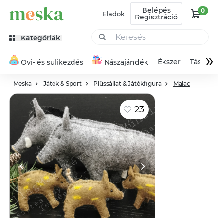
Belépés
0
Eladok
Regisztráció
Kategóriák
»
Ékszer
Táska
Ovi- és sulikezdés
Nászajándék
Meska
Játék & Sport
Plüssállat & Játékfigura
Malac
23