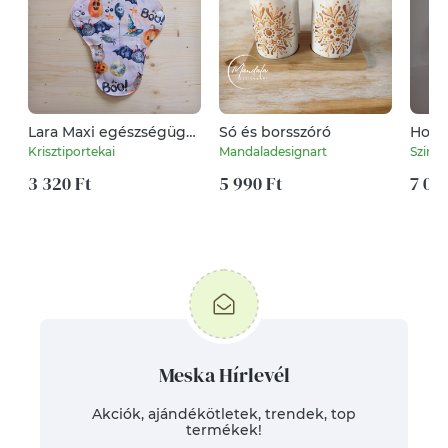
Lara Maxi egészségügyi
Só és borsszóró
Horg
betét 31 cm /
Krisztiportekai
Mandaladesignart
Szine
Halloween mintás
/intimbetét, mosható
3 320 Ft
5 990 Ft
7 000
textil betét,
környezetbarát termék
Meska Hírlevél
Akciók, ajándékötletek, trendek, top
termékek!