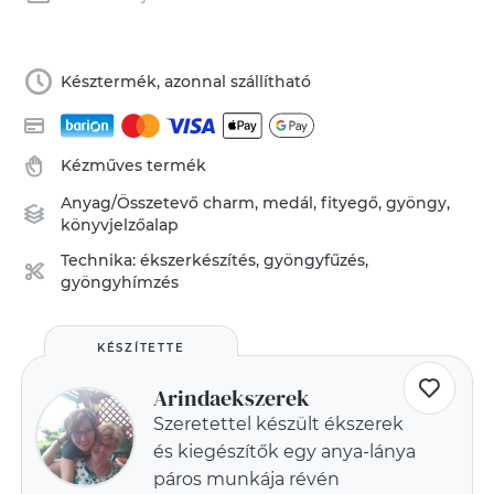
Késztermék, azonnal szállítható
Kézműves termék
Anyag/Összetevő
charm
,
medál
,
fityegő
,
gyöngy
,
könyvjelzőalap
Technika:
ékszerkészítés
,
gyöngyfűzés,
gyöngyhímzés
KÉSZÍTETTE
Arindaekszerek
Szeretettel készült ékszerek
és kiegészítők egy anya-lánya
páros munkája révén