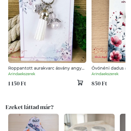
Roppantott aurakvarc ásvány angyal
Óvónéni dadus aj
fehér bojttal virággal kulcstartó
sötétké angyal kul
Arindaekszerek
Arindaekszerek
táskadísz pedagógusnapra
ajándékkártyával v
1 150 Ft
850 Ft
medállal szív angy
Ezeket láttad már?