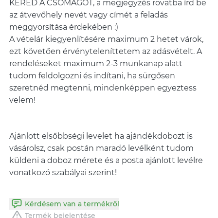
KÉRED A CSOMAGOT, a megjegyzés rovatba írd be
az átvevőhely nevét vagy címét a feladás
meggyorsítása érdekében :)
A vételár kiegyenlítésére maximum 2 hetet várok,
ezt követően érvényteleníttetem az adásvételt. A
rendeléseket maximum 2-3 munkanap alatt
tudom feldolgozni és indítani, ha sürgősen
szeretnéd megtenni, mindenképpen egyeztess
Ajánlott elsőbbségi levelet ha ajándékdobozt is
vásárolsz, csak postán maradó levélként tudom
küldeni a doboz mérete és a posta ajánlott levélre
Kérdésem van a termékről
Termék bejelentése