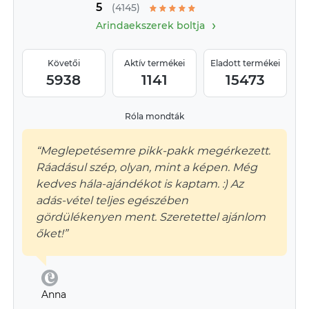
5
(4145)
›
Arindaekszerek boltja
Követői
Aktív termékei
Eladott termékei
5938
1141
15473
Róla mondták
“Meglepetésemre pikk-pakk megérkezett.
Ráadásul szép, olyan, mint a képen. Még
kedves hála-ajándékot is kaptam. :) Az
adás-vétel teljes egészében
gördülékenyen ment. Szeretettel ajánlom
őket!”
Anna