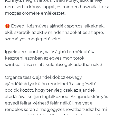
Könnyű, mégis tartós kivitelű könyvjelző, amely
nem sérti a könyv lapjait, és minden használatkor a
mozgás örömére emlékeztet.
🎁 Egyedi, kézműves ajándék sportos lelkeknek,
akik szeretik az aktív mindennapokat és az apró,
személyes meglepetéseket.
Igyekszem pontos, valósághű termékfotókat
készíteni, azonban az egyes monitorok
színbeállítása miatt különbségek adódhatnak :)
Organza tasak, ajándékdoboz és/vagy
ajándékkártya külön rendelhető a kiegészítő
opciók között, hogy tényleg csak az ajándék
átadásával kelljen foglalkoznod! Az ajándékkártyára
egyedi felirat kérhető felár nélkül, melyet a
rendelés során a megjegyzés rovatba tudsz beírni