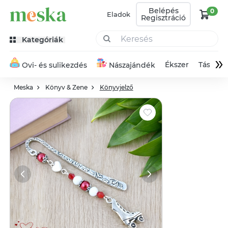
Belépés
0
Eladok
Regisztráció
Kategóriák
»
Ékszer
Táska
Ovi- és sulikezdés
Nászajándék
Meska
Könyv & Zene
Könyvjelző