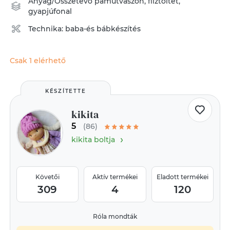
Anyag/Összetevő
pamutvászon
,
flíztöltet
,
gyapjúfonal
Technika:
baba-és bábkészítés
Csak 1 elérhető
KÉSZÍTETTE
kikita
5
(86)
›
kikita boltja
Követői
Aktív termékei
Eladott termékei
309
4
120
Róla mondták