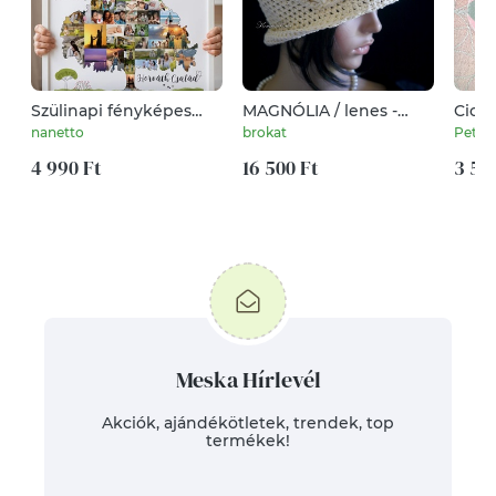
Szülinapi fényképes
MAGNÓLIA / lenes -
Cicá
családfa poszter 60, 70,
horgolt flapper kalap /
arcti
nanetto
brokat
Petus
80, 75 éves évforduló,
vajszín
smin
Papának, Mamának,
4 990 Ft
16 500 Ft
cica
3 50
nagyszülőnek unokától
lakásavatóra
Meska Hírlevél
Akciók, ajándékötletek, trendek, top
termékek!