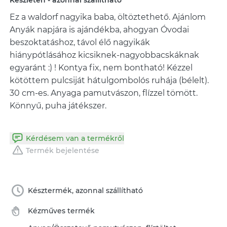
Készleten - azonnal szállítható
Ez a waldorf nagyika baba, öltöztethető. Ajánlom
Anyák napjára is ajándékba, ahogyan Óvodai
beszoktatáshoz, távol élő nagyikák
hiánypótlásához kicsiknek-nagyobbacskáknak
egyaránt :) ! Kontya fix, nem bontható! Kézzel
kötöttem pulcsiját hátulgombolós ruhája (bélelt).
30 cm-es. Anyaga pamutvászon, flízzel tömött.
Könnyű, puha játékszer.
Kérdésem van a termékről
Termék bejelentése
Késztermék, azonnal szállítható
Kézműves termék