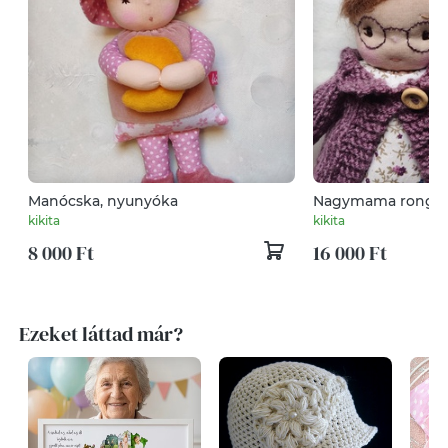
Manócska, nyunyóka
Nagymama rongyba
baba, nagyika bab
kikita
kikita
8 000 Ft
16 000 Ft
Ezeket láttad már?