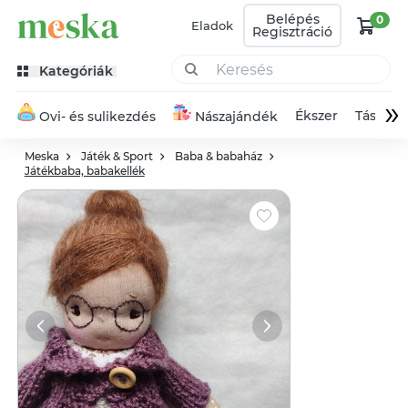
Belépés
0
Eladok
Regisztráció
Kategóriák
»
Ékszer
Táska
Ovi- és sulikezdés
Nászajándék
Meska
Játék & Sport
Baba & babaház
Játékbaba, babakellék