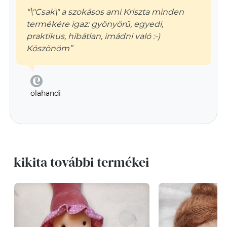
“\"Csak\" a szokásos ami Kriszta minden
termékére igaz: gyönyörű, egyedi,
praktikus, hibátlan, imádni való :-)
Köszönöm”
olahandi
kikita további termékei