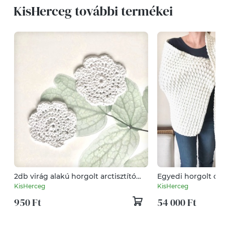
KisHerceg további termékei
2db virág alakú horgolt arctisztító
Egyedi horgolt óri
korong, párna - Kisherceg design
menyasszonynak, 
KisHerceg
KisHerceg
krémfehér gyapjú f
950 Ft
54 000 Ft
55cm - Kisherceg 