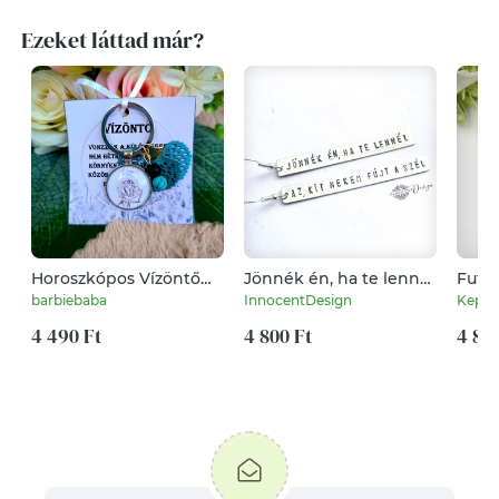
Ezeket láttad már?
Horoszkópos Vízöntő
Jönnék én, ha te lennél
Futón
kulcstartó
- alpakka fülbevaló -
kulcs
barbiebaba
InnocentDesign
Kepes
feliratos fülbevaló
egyed
4 490 Ft
4 800 Ft
4 80