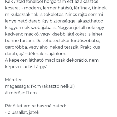
Kék / zöld fonalból horgoltam ezt az akasztós
kosarat - modern, farmer hatású, férfinak, tininek
mikulászsáknak is tökéletes. Nincs rajta semmi
lenyelhető darab, így biztonsággal akaszthatod
kisgyermek szobájába is. Nagyon jól áll neki egy
kedvenc mackó, vagy kisebb játékokat is lehet
benne tartani. De teheted akár fürdőszobába,
gardróbba, vagy ahol neked tetszik. Praktikus
darab, ajándéknak is ajánlom.
A képeken látható maci csak dekoráció, nem
képezi eladás tárgyát!
_________________________
Méretei:
magassága: 17cm (akasztó nélkül)
átmérője: 11 cm
_________________________
Pár ötlet amire használhatod:
- plüssállat, játék