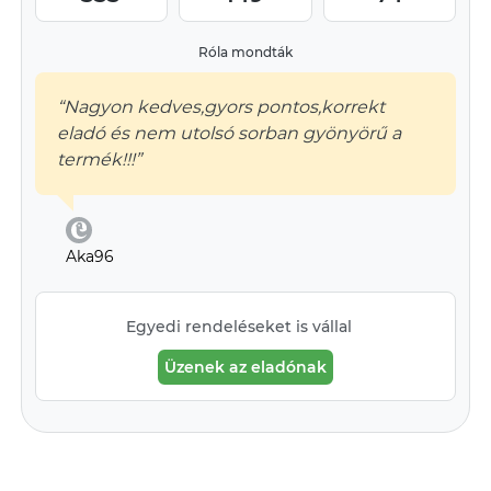
Róla mondták
“Nagyon kedves,gyors pontos,korrekt
eladó és nem utolsó sorban gyönyörű a
termék!!!”
Aka96
Egyedi rendeléseket is vállal
Üzenek az eladónak