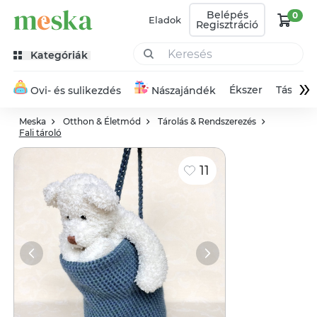
Belépés
0
Eladok
Regisztráció
Kategóriák
»
Ékszer
Táska
Ovi- és sulikezdés
Nászajándék
Meska
Otthon & Életmód
Tárolás & Rendszerezés
Fali tároló
11