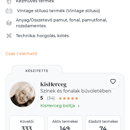
Kézműves termék
Vintage stílusú termék (Vintage stílusú)
Anyag/Összetevő
pamut
,
fonal
,
pamutfonal
,
rozsdamentes
Technika:
horgolás
,
kötés
Csak 1 elérhető
KÉSZÍTETTE
KisHerceg
Színek és fonalak bűvöletében
5
(34)
›
KisHerceg boltja
Követői
Aktív termékei
Eladott termékei
333
149
74