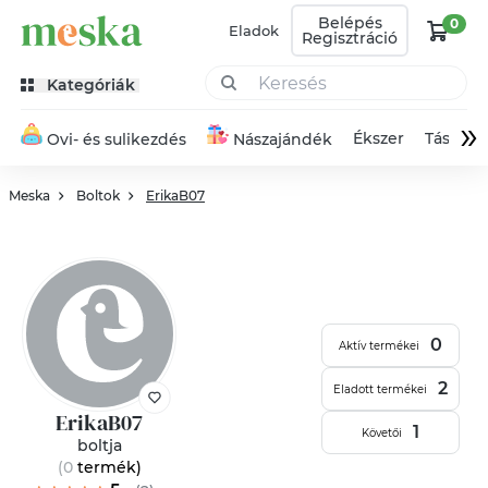
Belépés
0
Eladok
Regisztráció
Kategóriák
»
Ékszer
Táska
Ovi- és sulikezdés
Nászajándék
Meska
Boltok
ErikaB07
0
Aktív termékei
2
Eladott termékei
ErikaB07
1
Követői
boltja
(0
termék
)