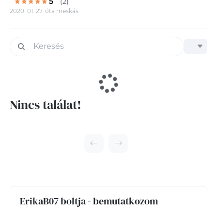
5
(2)
2020. 01. 27. óta meskás
Nincs találat!
ErikaB07 boltja - bemutatkozom