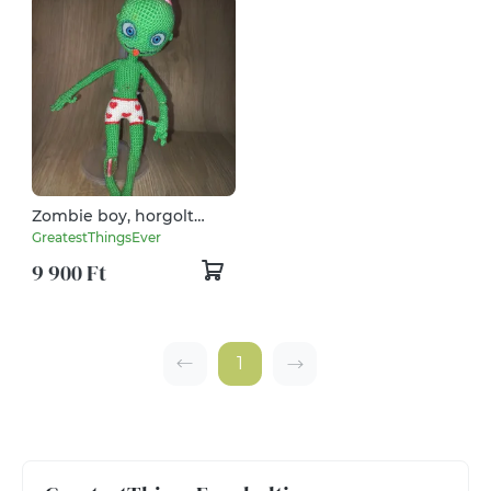
Zombie boy, horgolt
figura, 27 cm
GreatestThingsEver
9 900 Ft
1