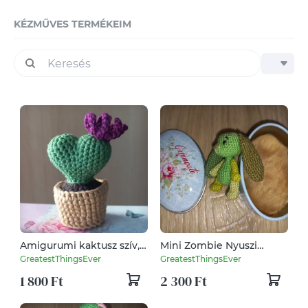
KÉZMŰVES TERMÉKEIM
Amigurumi kaktusz szív,
Mini Zombie Nyuszi
horgolt figura, 6,5 cm
fémdobozban, 4,5 cm,
GreatestThingsEver
GreatestThingsEver
horgolt figura
1 800 Ft
2 300 Ft