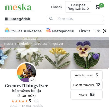
Belépés
0
Eladok
Regisztráció
Kategóriák
»
Ékszer
Táska
Ovi- és sulikezdés
Nászajándék
Meska
Boltok
GreatestThingsEver
3
Aktív termékei
GreatestThingsEver
12
Eladott termékei
kézműves boltja
93
Követői
(3
termék
)
5
(5)
2023. 11. 19. óta meskás