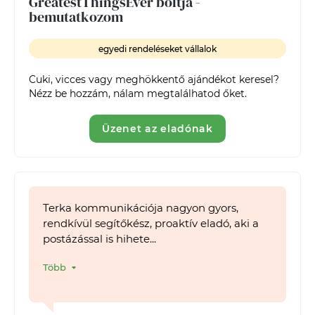
GreatestThingsEver boltja -
bemutatkozom
egyedi rendeléseket vállalok
Cuki, vicces vagy meghökkentő ajándékot keresel? 
Nézz be hozzám, nálam megtalálhatod őket.
Üzenet az eladónak
Terka kommunikációja nagyon gyors,
rendkívül segítőkész, proaktív eladó, aki a
postázással is hihete...
Több