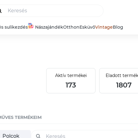
és sulikezdés
Nászajándék
Otthon
Esküvő
Vintage
Blog
Aktív termékei
Eladott termék
173
1807
MŰVES TERMÉKEIM
Polcok