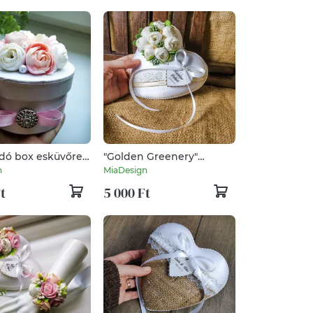
dó box esküvőre,
"Golden Greenery"
snapra, bármely
esküvői gyűrűpárna
n
MiaDesign
a!
t
5 000 Ft