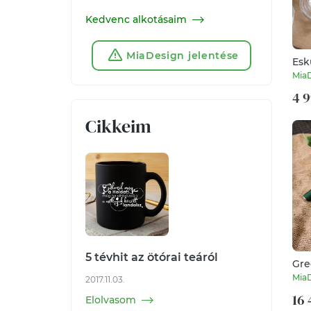
Kedvenc alkotásaim
MiaDesign jelentése
Esk
sze
Mia
4 9
Cikkeim
5 tévhit az ötórai teáról
Gre
Mia
2017.11.03.
16 
Elolvasom