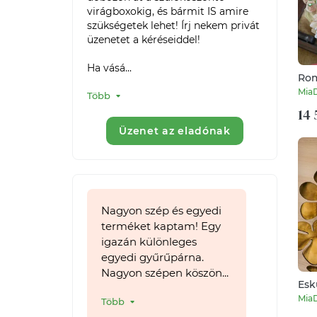
virágboxokig, és bármit IS amire 
szükségetek lehet! Írj nekem privát 
üzenetet a kéréseiddel!

Ha vásá...
Rom
Mia
Több
14 
Üzenet az eladónak
Nagyon szép és egyedi
terméket kaptam! Egy
igazán különleges
egyedi gyűrűpárna.
Nagyon szépen köszön...
Esk
15x
Mia
Több
sza