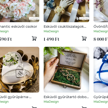
antic esküvői csokor
Esküvői csuklószalagok
Óvónő/t
sokféle színben
ajándék
Design
MiaDesign
MiaDesig
590 Ft
1 490 Ft
8 000 F
üvői gyűrűpárna-
Esküvői gyűrűtartó doboz
Gyűrűpá
13.5x4cm - személyre
ezüst organza szalaggal
15x13.5
Design
MiaDesign
MiaDesig
bható-"Nimph"
szabhat