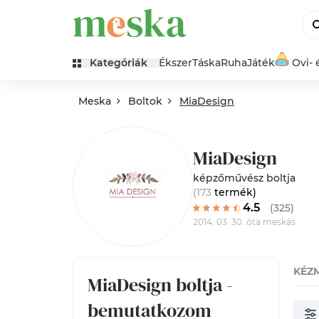
Kategóriák
Ékszer
Táska
Ruha
Játék
Ovi- 
Meska
Boltok
MiaDesign
MiaDesign
képzőművész boltja
(173
termék
)
4.5
(325)
2014. 03. 30. óta meskás
KÉZ
MiaDesign boltja -
bemutatkozom