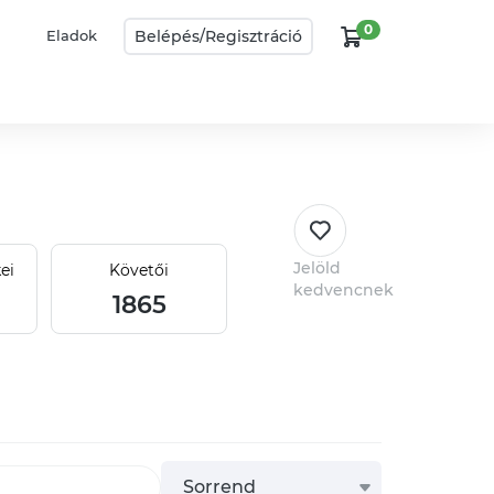
0
Belépés/
Regisztráció
Eladok
Jelöld
ei
Követői
kedvencnek
1865
Sorrend