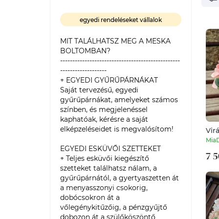
egyedi rendeléseket vállalok
MIT TALÁLHATSZ MEG A MESKA 
BOLTOMBAN?

-------------------------------------------------
-------------------

+ EGYEDI GYŰRŰPÁRNÁKAT

Saját tervezésű, egyedi 
gyűrűpárnákat, amelyeket számos 
színben, és megjelenéssel 
kaphatóak, kérésre a saját 
elképzeléseidet is megvalósítom!

Vir
alk
Mia
ajá
EGYEDI ESKÜVŐI SZETTEKET

7 5
sza
+ Teljes esküvői kiegészítő 
szetteket találhatsz nálam, a 
gyűrűpárnától, a gyertyaszetten át 
a menyasszonyi csokorig, 
dobócsokron át a 
vőlegénykitűzőig, a pénzgyűjtő 
dobozon át a szülőköszöntő 