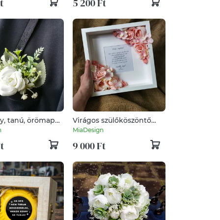
t
5 200 Ft
y, tanú, örömapa
Virágos szülőköszöntő
z
köszöntő képkeret
n
MiaDesign
t
9 000 Ft