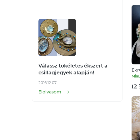
Válassz tökéletes ékszert a
Ekr
csillagjegyek alapján!
pén
Mia
2016.12.07.
12 
Elolvasom