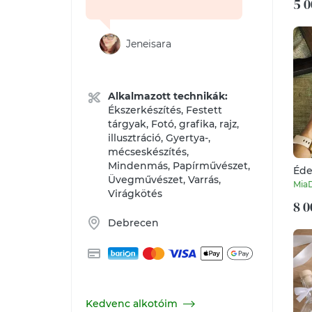
5 0
Jeneisara
Alkalmazott technikák:
Ékszerkészítés, Festett
tárgyak, Fotó, grafika, rajz,
illusztráció, Gyertya-,
mécseskészítés,
Mindenmás, Papírművészet,
Éde
Üvegművészet, Varrás,
kös
Mia
Virágkötés
8 0
Debrecen
Kedvenc alkotóim