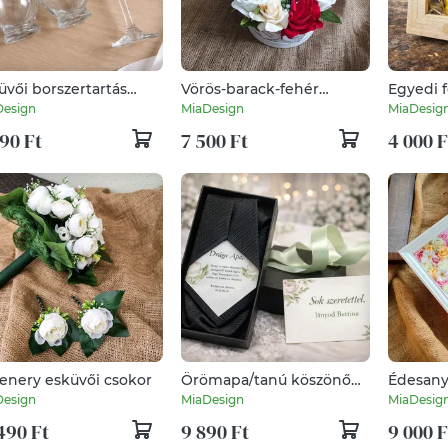
üvői borszertartás
Vörös-barack-fehér
Egyedi f
tt
köszöntő virágdoboz
örömapa
Design
MiaDesign
MiaDesig
ajándék
90 Ft
7 500 Ft
4 000 F
enery esküvői csokor
Örömapa/tanú köszönő
Édesany
nyakkendő egyedi
képkere
Design
MiaDesign
MiaDesig
grafikával
más alk
490 Ft
9 890 Ft
9 000 F