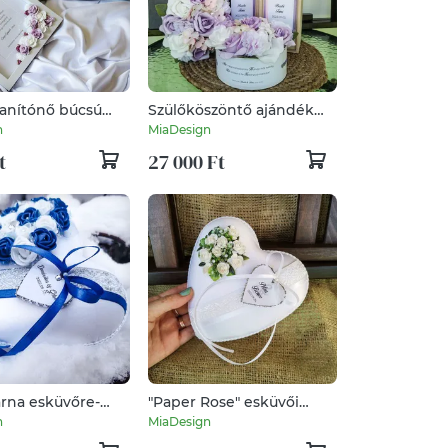
anítónő búcsú
Szülőköszöntő ajándék
 képkeret
szett-személyre szabható
n
MiaDesign
t
27 000 Ft
rna esküvőre-
"Paper Rose" esküvői
x4cm-személyre
gyűrűpárna
n
MiaDesign
ó "Royalblue