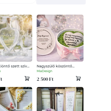
öntő szett szív
Nagyszülő köszöntő
vegekkel
ajándékdoboz
n
MiaDesign
Ft
2 500 Ft