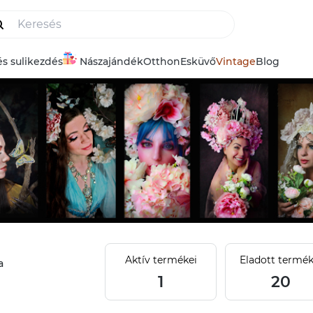
és sulikezdés
Nászajándék
Otthon
Esküvő
Vintage
Blog
Aktív termékei
Eladott termék
a
1
20