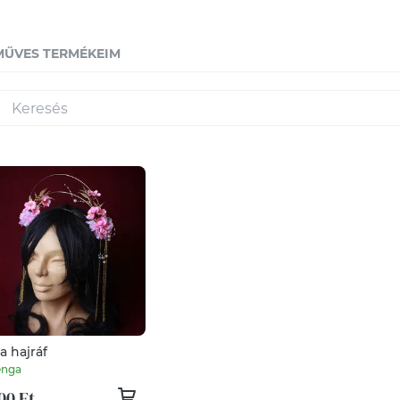
MŰVES TERMÉKEIM
a hajráf
enga
00 Ft