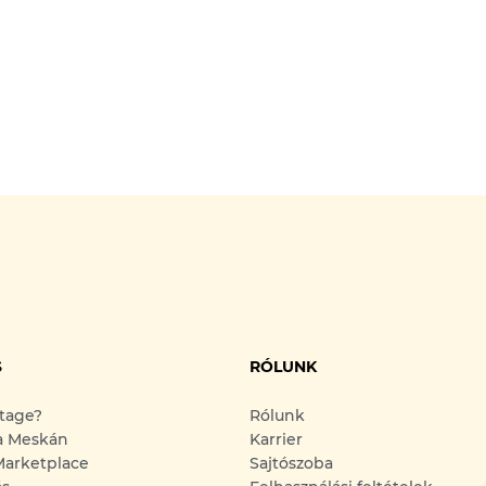
S
RÓLUNK
ntage?
Rólunk
a Meskán
Karrier
arketplace
Sajtószoba