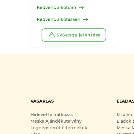
Kedvenc alkotóim
Kedvenc alkotásaim
SkSenga jelentése
VÁSÁRLÁS
ELADÁ
Hírlevél feliratkozás
Mi a Vi
Meska Ajándékutalvány
Eladok 
Legnépszerűbb termékek
Meska M