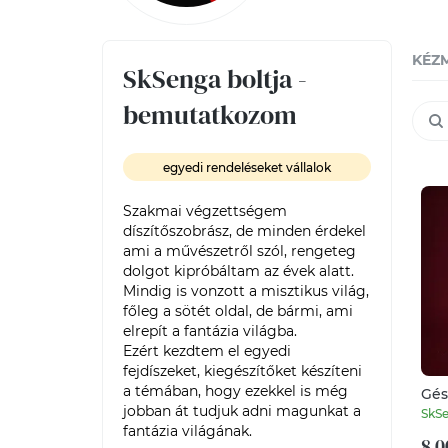
KÉZ
SkSenga boltja -
bemutatkozom
egyedi rendeléseket vállalok
Szakmai végzettségem 
díszítőszobrász, de minden érdekel 
ami a művészetről szól, rengeteg 
dolgot kipróbáltam az évek alatt. 

Mindig is vonzott a misztikus világ, 
főleg a sötét oldal, de bármi, ami 
elrepít a fantázia világba. 

Ezért kezdtem el egyedi 
fejdíszeket, kiegészítőket készíteni 
a témában, hogy ezekkel is még 
Gés
jobban át tudjuk adni magunkat a 
SkS
fantázia világának.

8 0