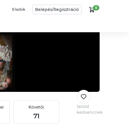
0
Belépés/
Regisztráció
Eladok
Jelöld
ei
Követői
kedvencnek
71