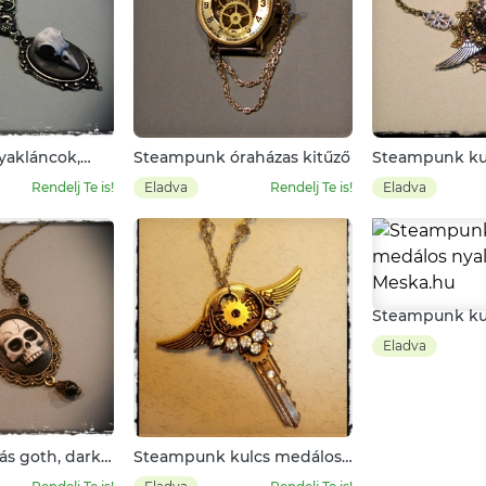
yakláncok,
Steampunk óraházas kitűző
Steampunk ku
láncon, kis
nyaklánc, ma
Rendelj Te is!
Eladva
Rendelj Te is!
Eladva
Steampunk ku
nyalkánc, pasi
Eladva
s goth, dark
Steampunk kulcs medálos
lánc
nyalkánc