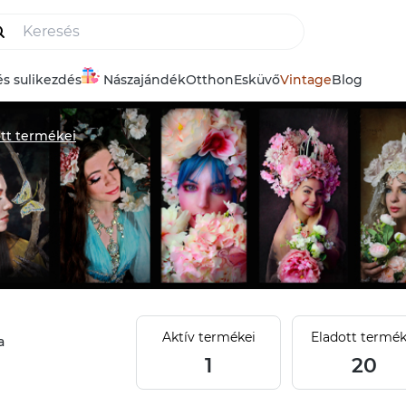
és sulikezdés
Nászajándék
Otthon
Esküvő
Vintage
Blog
tt termékei
Aktív termékei
Eladott termék
a
1
20