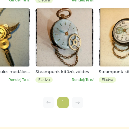
Rendelj Te is!
Eladva
Rendelj Te is!
ulcs medálos
Steampunk kitűző, zöldes
Steampunk ki
is
Rendelj Te is!
Eladva
Rendelj Te is!
Eladva
1