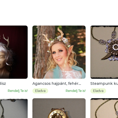
ísz
Agancsos hajpánt, fehér
Steampunk ku
virágokkal
nyaklánc, filig
Rendelj Te is!
Eladva
Rendelj Te is!
Eladva