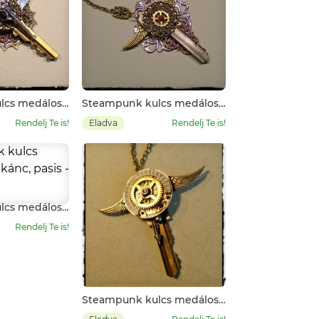
lcs medálos
Steampunk kulcs medálos
dárkoponyával
nyalkánc
Rendelj Te is!
Eladva
Rendelj Te is!
lcs medálos
s
Rendelj Te is!
Steampunk kulcs medálos
nyalkánc, pasis