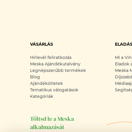
VÁSÁRLÁS
ELADÁ
Hírlevél feliratkozás
Mi a Vi
Meska Ajándékutalvány
Eladok 
Legnépszerűbb termékek
Meska M
Blog
Díjszab
Ajándékötletek
Médiaaj
Tematikus válogatások
Segítsé
Kategóriák
Töltsd le a Meska
alkalmazását