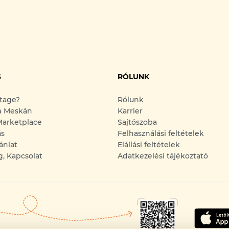
S
RÓLUNK
ntage?
Rólunk
a Meskán
Karrier
arketplace
Sajtószoba
ás
Felhasználási feltételek
ánlat
Elállási feltételek
g, Kapcsolat
Adatkezelési tájékoztató