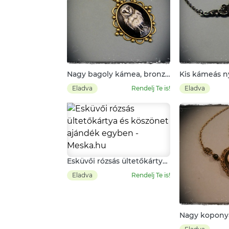
Nagy bagoly kámea, bronz
Kis kámeás n
láncon, középdísszel
fekete-ezüst 
Eladva
Rendelj Te is!
Eladva
középdísszel
Esküvői rózsás ültetőkártya
és köszönet ajándék
Eladva
Rendelj Te is!
egyben
Nagy koponyá
kámeás nyak