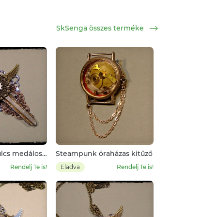
SkSenga összes terméke
lcs medálos
Steampunk óraházas kitűző
ránnal
Rendelj Te is!
Eladva
Rendelj Te is!