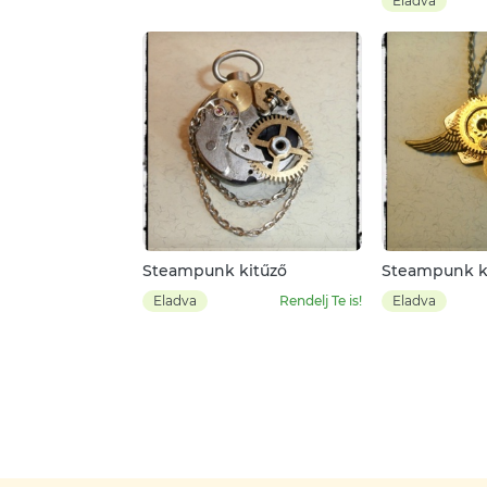
Eladva
Steampunk kitűző
Steampunk k
nyalkánc, pas
Eladva
Rendelj Te is!
Eladva