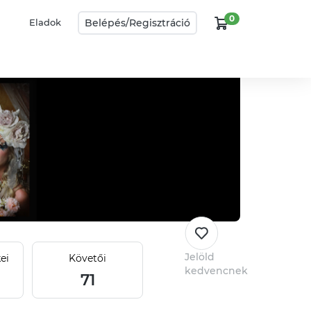
0
Belépés/
Regisztráció
Eladok
Jelöld
ei
Követői
kedvencnek
71