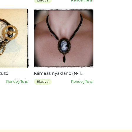
Eladva
Rendelj Te is!
tűző
Kámeás nyaklánc (N-II,
típus)
Rendelj Te is!
Eladva
Rendelj Te is!