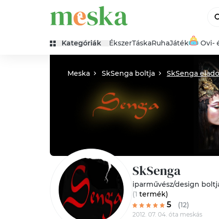
Kategóriák
Ékszer
Táska
Ruha
Játék
Ovi- 
Meska
SkSenga boltja
SkSenga elado
SkSenga
iparművész/design boltj
(1
termék
)
5
(12)
2012. 07. 04. óta meskás