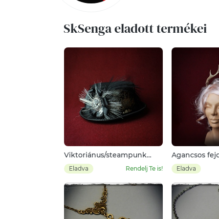
SkSenga eladott termékei
Viktoriánus/steampunk
Agancsos fejd
goth cilinder dísz,
Eladva
Rendelj Te is!
Eladva
kámeával, fekete-fehér
összeállítás, csipkével