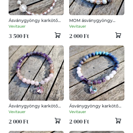
Ásványgyöngy karkötő
MOM ásványgyöngy
tenyésztett gyönggyel
karkötő
Vevitauer
Vevitauer
3 500 Ft
2 000 Ft
Ásványgyöngy karkötő
Ásványgyöngy karkötő
szív medállal
szív medállal
Vevitauer
Vevitauer
2 000 Ft
2 000 Ft