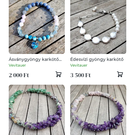
Ásványgyöngy karkötő
Édesvízi gyöngy karkötő
szív medállal
Vevitauer
Vevitauer
2 000 Ft
3 500 Ft