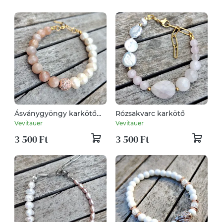
Ásványgyöngy karkötő
Rózsakvarc karkötő
tenyésztett gyönggyel
Vevitauer
Vevitauer
3 500 Ft
3 500 Ft