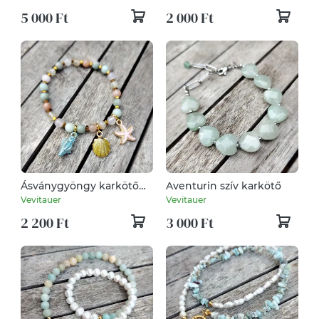
5 000 Ft
2 000 Ft
Ásványgyöngy karkötő
Aventurin szív karkötő
tengeri fityegőkkel
Vevitauer
Vevitauer
2 200 Ft
3 000 Ft