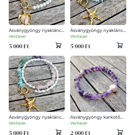
Ásványgyöngy nyaklánc
Ásványgyöngy nyaklánc
tenyésztett gyönggyel
tenyésztett gyönggyel
Vevitauer
Vevitauer
5 000 Ft
5 000 Ft
Ásványgyöngy nyaklánc
Ásványgyöngy karkötő
tenyésztett gyönggyel
édesvízi gyönggyel
Vevitauer
Vevitauer
5 000 Ft
2 000 Ft