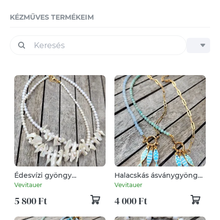
KÉZMŰVES TERMÉKEIM
Édesvízi gyöngy
Halacskás ásványgyöngy
nyaklánc, kagylóval (1 db)
nyaklánc (1 db)
Vevitauer
Vevitauer
5 800 Ft
4 000 Ft