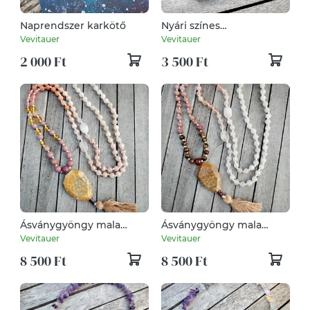
Naprendszer karkötő
Nyári színes
ásványgyöngy nyaklánc
Vevitauer
Vevitauer
2 000 Ft
3 500 Ft
Ásványgyöngy mala
Ásványgyöngy mala
nyaklánc
nyaklánc
Vevitauer
Vevitauer
8 500 Ft
8 500 Ft