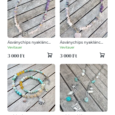
Ásványchips nyaklánc
Ásványchips nyaklánc
rózsakvarc szív medállal
rózsakvarc szív medállal
Vevitauer
Vevitauer
3 000 Ft
3 000 Ft