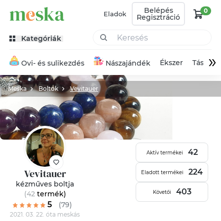
Belépés
0
Eladok
Regisztráció
Kategóriák
»
Ékszer
Táska
Ovi- és sulikezdés
Nászajándék
Meska
Boltok
Vevitauer
42
Aktív termékei
Vevitauer
224
Eladott termékei
kézműves boltja
403
Követői
(42
termék
)
5
(79)
2021. 03. 22. óta meskás