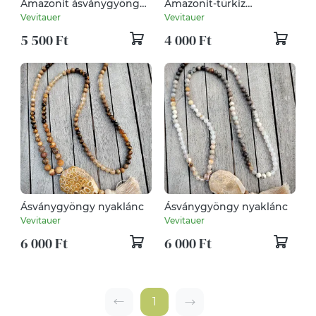
Amazonit ásványgyöngy
Amazonit-türkiz
szett
ásványgyöngy szett
Vevitauer
Vevitauer
5 500 Ft
4 000 Ft
Ásványgyöngy nyaklánc
Ásványgyöngy nyaklánc
Vevitauer
Vevitauer
6 000 Ft
6 000 Ft
1