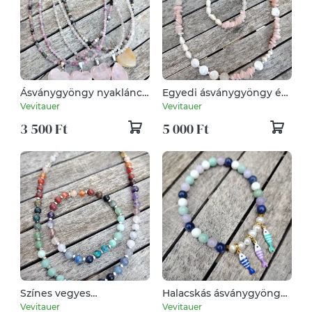
Ásványgyöngy nyaklánc
Egyedi ásványgyöngy és
szív medállal (1 db)
édesvízi gyöngy szett
Vevitauer
Vevitauer
3 500 Ft
5 000 Ft
Színes vegyes
Halacskás ásványgyöngy
ásványgyöngy szett
karkötő 1 db
Vevitauer
Vevitauer