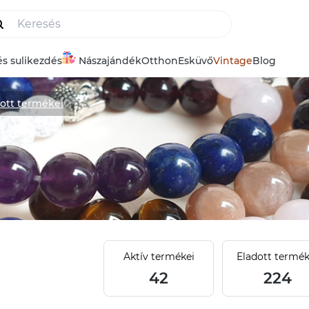
és sulikezdés
Nászajándék
Otthon
Esküvő
Vintage
Blog
dott termékei
Aktív termékei
Eladott termék
42
224