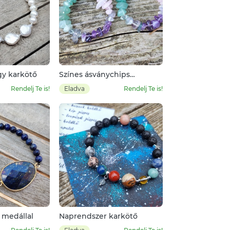
gy karkötő
Színes ásványchips
fülbevaló
Rendelj Te is!
Eladva
Rendelj Te is!
 medállal
Naprendszer karkötő