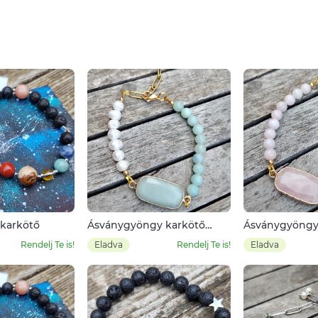
karkötő
Ásványgyöngy karkötő
Ásványgyöngy
tenyésztett gyönggyel
tenyésztett g
Rendelj Te is!
Eladva
Rendelj Te is!
Eladva