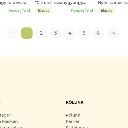
ngy fülbevaló
"Citrom" ásványgyöngy
Nyári színes 
karkötő
nyaklánc
Rendelj Te is!
Eladva
Rendelj Te is!
Eladva
1
2
3
4
5
6
S
RÓLUNK
ntage?
Rólunk
a Meskán
Karrier
arketplace
Sajtószoba