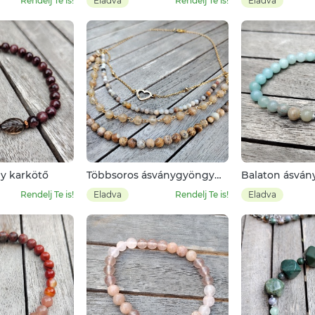
Rendelj Te is!
Eladva
Rendelj Te is!
Eladva
y karkötő
Többsoros ásványgyöngy
Balaton ásvá
nyaklánc
karkötő
Rendelj Te is!
Eladva
Rendelj Te is!
Eladva