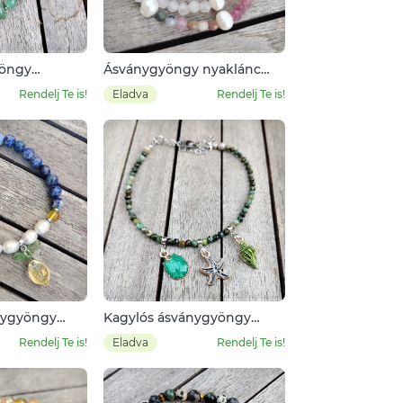
yöngy
Ásványgyöngy nyaklánc
edesvízi gyönggyel
Rendelj Te is!
Eladva
Rendelj Te is!
nygyöngy
Kagylós ásványgyöngy
bokalánc
Rendelj Te is!
Eladva
Rendelj Te is!