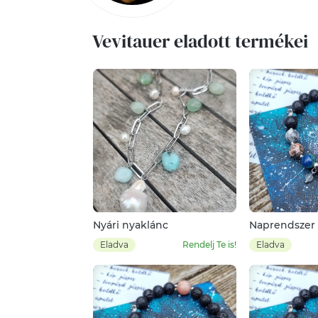
Vevitauer eladott termékei
Nyári nyaklánc
Naprendszer 
Eladva
Rendelj Te is!
Eladva