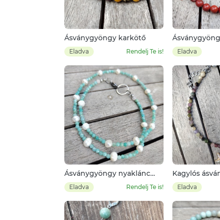
Ásványgyöngy karkötő
Ásványgyöng
Eladva
Rendelj Te is!
Eladva
Ásványgyöngy nyaklánc
Kagylós ásv
edesvízi gyönggyel
bokalánc
Eladva
Rendelj Te is!
Eladva