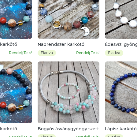
karkötő
Naprendszer karkötő
Édesvízi gyön
Rendelj Te is!
Eladva
Rendelj Te is!
Eladva
karkötő
Bogyós ásványgyöngy szett
Lápisz karkötő