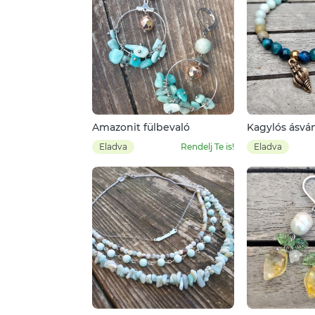
Amazonit fülbevaló
Kagylós ásv
karkötő
Eladva
Rendelj Te is!
Eladva