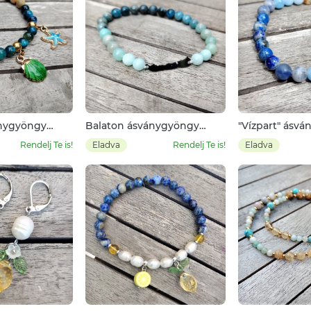
ánygyöngy
Balaton ásványgyöngy
"Vízpart" ásv
karkötő
karkötő
Rendelj Te is!
Eladva
Rendelj Te is!
Eladva