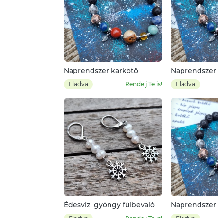
Naprendszer karkötő
Naprendszer 
Eladva
Rendelj Te is!
Eladva
Édesvízi gyöngy fülbevaló
Naprendszer 