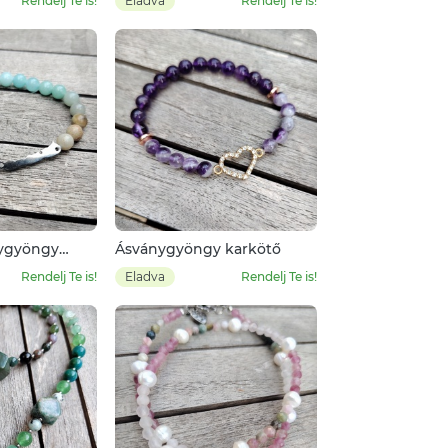
Rendelj Te is!
Eladva
Rendelj Te is!
nygyöngy
Ásványgyöngy karkötő
Rendelj Te is!
Eladva
Rendelj Te is!