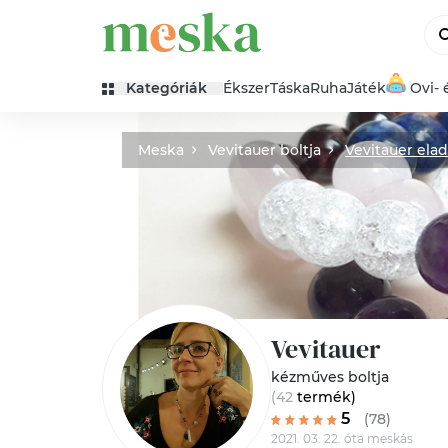
Kategóriák
Ékszer
Táska
Ruha
Játék
Ovi- 
Meska
Vevitauer boltja
Vevitauer ela
Vevitauer
kézműves boltja
(42
termék
)
5
(78)
2021. 03. 22. óta meskás