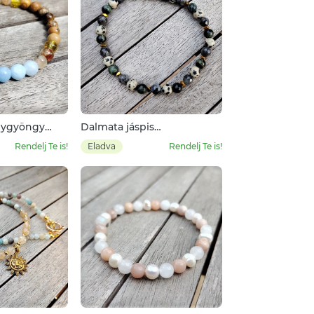
ánygyöngy
Dalmata jáspis
ásványgyöngy karkötő
Rendelj Te is!
Eladva
Rendelj Te is!