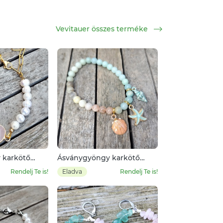
Vevitauer összes terméke
 karkötő
Ásványgyöngy karkötő
yönggyel
tengeri fityegőkkel
Rendelj Te is!
Eladva
Rendelj Te is!