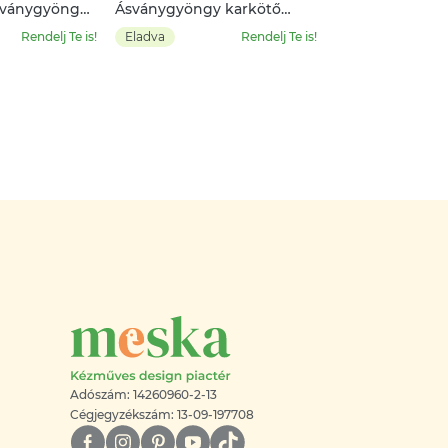
ásványgyöngy
Ásványgyöngy karkötő
tenyésztett gyönggyel
Rendelj Te is!
Eladva
Rendelj Te is!
Adószám: 14260960-2-13
Cégjegyzékszám: 13-09-197708