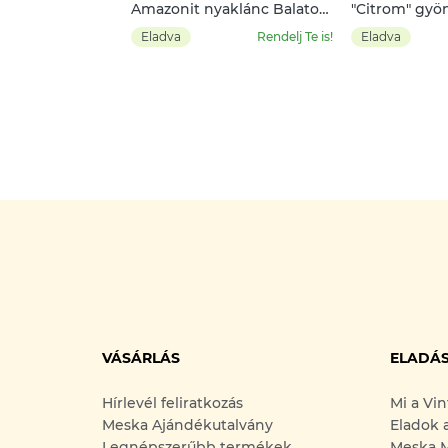
Amazonit nyaklánc Balaton
"Citrom" gyö
medállal
Eladva
Rendelj Te is!
Eladva
VÁSÁRLÁS
ELADÁ
Hírlevél feliratkozás
Mi a Vi
Meska Ajándékutalvány
Eladok 
Legnépszerűbb termékek
Meska M