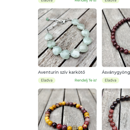
Eladva
Rendelj Te is!
Eladva
Aventurin szív karkötő
Ásványgyöng
Eladva
Rendelj Te is!
Eladva