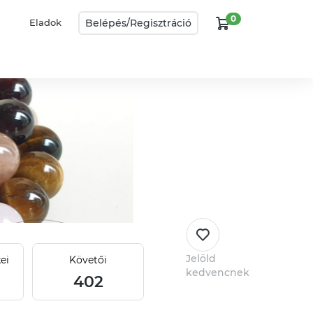
0
Belépés/
Regisztráció
Eladok
Jelöld
ei
Követői
kedvencnek
402