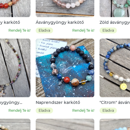
y karkötő
Ásványgyöngy karkötő
Zöld ásványg
nyaklánc
Rendelj Te is!
Eladva
Rendelj Te is!
Eladva
ánygyöngy
Naprendszer karkötő
"Citrom" ásvá
karkötő
Rendelj Te is!
Eladva
Rendelj Te is!
Eladva