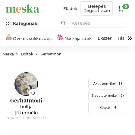
Belépés
0
Eladok
Regisztráció
Kategóriák
»
Ékszer
Táska
Ovi- és sulikezdés
Nászajándék
Meska
Boltok
Gerhatmoni
0
Aktív termékei
0
Eladott termékei
Gerhatmoni
boltja
3
Követői
(0
termék
)
2014. 10. 11. óta meskás